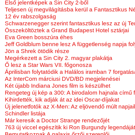
Első jelentképek a Sin City 2-ből
Teljesen új megvilágításba kerül a Fantasztikus 
12 év rabszolgaság
Schwarzenegger szerint fantasztikus lesz az új Te
Összeköltöztek a Grand Budapest Hotel sztárjai
Eva Green bosszúra éhes
Jeff Goldblum benne lesz A függetlenség napja fo
Jön a Shrek ötödik része
Megérkezett a Sin City 2. magyar plakátja
Ő lesz a Star Wars VII. főgonosza
Áprilisban folytatódik a Halálos iramban 7 forgatás
Az InterCom márciusi DVD/BD megjelenései
Két újabb Indiana Jones film is készülhet
Rengeteg új kép a 300: A birodalom hajnala című f
Kihirdették, kik adják át az idei Oscar-díjakat
Új jelenetfotók az X-Men: Az eljövendő múlt napjai
Schindler listája
Már keresik a Doctor Strange rendezőjét
763 új viccel egészítik ki Ron Burgundy legendájá
Bemutatkoznak A galaxis őrzői szereplői