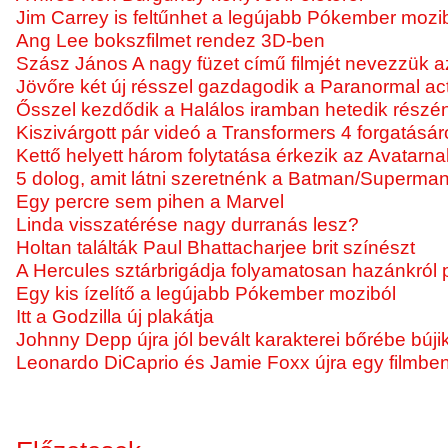
Jim Carrey is feltűnhet a legújabb Pókember mozi
Ang Lee bokszfilmet rendez 3D-ben
Szász János A nagy füzet című filmjét nevezzük a
Jövőre két új résszel gazdagodik a Paranormal act
Ősszel kezdődik a Halálos iramban hetedik részé
Kiszivárgott pár videó a Transformers 4 forgatásár
Kettő helyett három folytatása érkezik az Avatarna
5 dolog, amit látni szeretnénk a Batman/Superman
Egy percre sem pihen a Marvel
Linda visszatérése nagy durranás lesz?
Holtan találták Paul Bhattacharjee brit színészt
A Hercules sztárbrigádja folyamatosan hazánkról 
Egy kis ízelítő a legújabb Pókember moziból
Itt a Godzilla új plakátja
Johnny Depp újra jól bevált karakterei bőrébe búji
Leonardo DiCaprio és Jamie Foxx újra egy filmbe