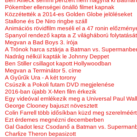
Ben Affleck semmi pénzért nem hagyná ki Batman
Pókember ellenségei önálló filmet kapnak
Közzétették a 2014-es Golden Globe jelöléseket
Stallone és De Niro ringbe száll
Animációs rövidfilm meséli el a 47 ronin előzménye
Spanyol rendező kapta a Z világháború folytatását
Megvan a Bad Boys 3. írója
A Trónok harca sztárja a Batman vs. Supermanbe
Nadrág nélkül kapták le Johnny Deppet
Ben Stiller csillagot kapott Hollywoodban
Megvan a Terminátor 5. címe
A Gyűrűk Ura - A két torony
Csúszik a Pokoli futam DVD megjelenése
2016-ban újabb X-Men film érkezik
Egy videóval emlékezik meg a Universal Paul Walk
George Clooney bajuszt növesztett
Colin Farrell több idősíkban küzd meg szerelméért
Ezt érdemes megnézni decemberben
Gal Gadot lesz Csodanő a Batman vs. Superman
Charlize Theron bepasizott