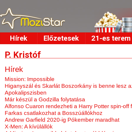
Hírek
Előzetesek
21-es terem
P. Kristóf
Hírek
Mission: Impossible
Higanyszál és Skarlát Boszorkány is benne lesz 
Apokalipszisben
Már készül a Godzilla folytatása
Alfonso Cuaron rendezheti a Harry Potter spin-off f
Farkas csatlakozhat a Bosszúállókhoz
Andrew Garfield 2020-ig Pókember maradhat
X-Men: A kívülállók