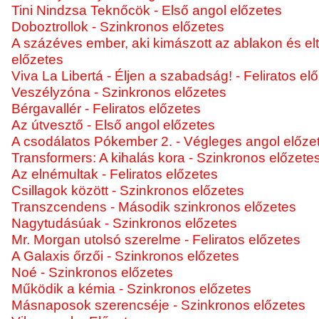
Tini Nindzsa Teknőcök - Első angol előzetes
Doboztrollok - Szinkronos előzetes
A százéves ember, aki kimászott az ablakon és eltű
előzetes
Viva La Libertá - Éljen a szabadság! - Feliratos el
Veszélyzóna - Szinkronos előzetes
Bérgavallér - Feliratos előzetes
Az útvesztő - Első angol előzetes
A csodálatos Pókember 2. - Végleges angol előze
Transformers: A kihalás kora - Szinkronos előzete
Az elnémultak - Feliratos előzetes
Csillagok között - Szinkronos előzetes
Transzcendens - Második szinkronos előzetes
Nagytudásúak - Szinkronos előzetes
Mr. Morgan utolsó szerelme - Feliratos előzetes
A Galaxis őrzői - Szinkronos előzetes
Noé - Szinkronos előzetes
Működik a kémia - Szinkronos előzetes
Másnaposok szerencséje - Szinkronos előzetes