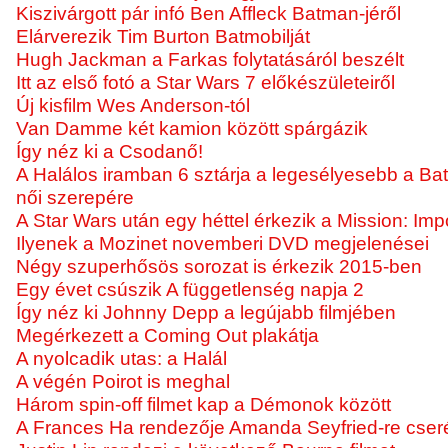
Kiszivárgott pár infó Ben Affleck Batman-jéről
Elárverezik Tim Burton Batmobilját
Hugh Jackman a Farkas folytatásáról beszélt
Itt az első fotó a Star Wars 7 előkészületeiről
Új kisfilm Wes Anderson-tól
Van Damme két kamion között spárgázik
Így néz ki a Csodanő!
A Halálos iramban 6 sztárja a legesélyesebb a B
női szerepére
A Star Wars után egy héttel érkezik a Mission: Imp
Ilyenek a Mozinet novemberi DVD megjelenései
Négy szuperhősös sorozat is érkezik 2015-ben
Egy évet csúszik A függetlenség napja 2
Így néz ki Johnny Depp a legújabb filmjében
Megérkezett a Coming Out plakátja
A nyolcadik utas: a Halál
A végén Poirot is meghal
Három spin-off filmet kap a Démonok között
A Frances Ha rendezője Amanda Seyfried-re cseré