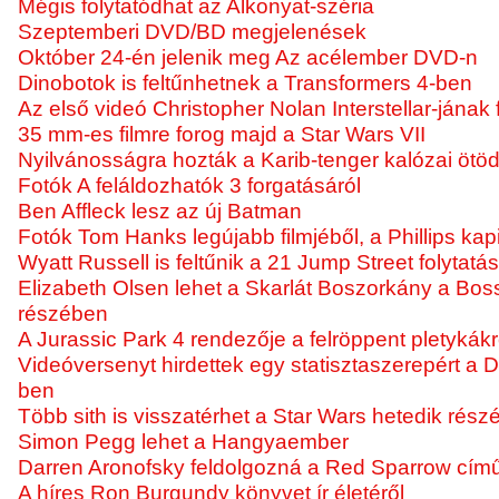
Mégis folytatódhat az Alkonyat-széria
Szeptemberi DVD/BD megjelenések
Október 24-én jelenik meg Az acélember DVD-n
Dinobotok is feltűnhetnek a Transformers 4-ben
Az első videó Christopher Nolan Interstellar-jának 
35 mm-es filmre forog majd a Star Wars VII
Nyilvánosságra hozták a Karib-tenger kalózai ötöd
Fotók A feláldozhatók 3 forgatásáról
Ben Affleck lesz az új Batman
Fotók Tom Hanks legújabb filmjéből, a Phillips kap
Wyatt Russell is feltűnik a 21 Jump Street folytat
Elizabeth Olsen lehet a Skarlát Boszorkány a Bos
részében
A Jurassic Park 4 rendezője a felröppent pletykákr
Videóversenyt hirdettek egy statisztaszerepért a
ben
Több sith is visszatérhet a Star Wars hetedik rés
Simon Pegg lehet a Hangyaember
Darren Aronofsky feldolgozná a Red Sparrow című 
A híres Ron Burgundy könyvet ír életéről