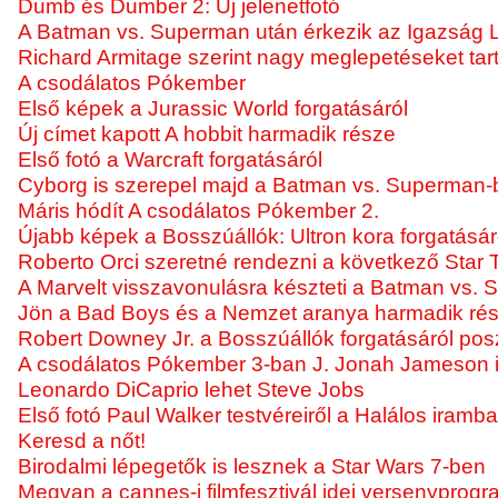
Dumb és Dumber 2: Új jelenetfotó
A Batman vs. Superman után érkezik az Igazság Li
Richard Armitage szerint nagy meglepetéseket tart
A csodálatos Pókember
Első képek a Jurassic World forgatásáról
Új címet kapott A hobbit harmadik része
Első fotó a Warcraft forgatásáról
Cyborg is szerepel majd a Batman vs. Superman-
Máris hódít A csodálatos Pókember 2.
Újabb képek a Bosszúállók: Ultron kora forgatásár
Roberto Orci szeretné rendezni a következő Star T
A Marvelt visszavonulásra készteti a Batman vs.
Jön a Bad Boys és a Nemzet aranya harmadik rés
Robert Downey Jr. a Bosszúállók forgatásáról posz
A csodálatos Pókember 3-ban J. Jonah Jameson i
Leonardo DiCaprio lehet Steve Jobs
Első fotó Paul Walker testvéreiről a Halálos iramb
Keresd a nőt!
Birodalmi lépegetők is lesznek a Star Wars 7-ben
Megvan a cannes-i filmfesztivál idei versenyprogr