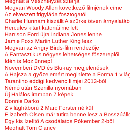
Meghalt a Vészhelyzet sztárja
Megvan Woody Allen következő filmjének címe
Az elveszett frigyláda fosztogatói
Charlie Hunnam kiszállt A szürke ötven árnyalatáb
Hercules kitart katonái mellett
Harrison Ford újra Indiana Jones lenne
Jamie Foxx Martin Luther King lesz
Megvan az Angry Birds-film rendezője
A Fantasztikus négyes lehetséges főszereplői
Idén is Moziünnep!
Novemberi DVD és Blu-ray megjelenések
A Hajsza a győzelemért megihlette a Forma 1 világ
Tarantino eddigi kedvenc filmjei 2013-ból
Némó után Szenilla nyomában
Új Halálos iramban 7 képek
Donnie Darko
Z világháború 2 Marc Forster nélkül
Elizabeth Olsen már tutira benne lesz a Bosszúáll
Egy kis ízelítő A csodálatos Pókember 2-ből
Meghalt Tom Clancy