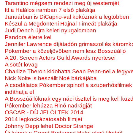
Tarantino mégsem rendezi meg új westernjét
Itt a Halálos iramban 7 első plakátja
Januárban is DiCaprio-val kokóznak a legtöbben
Készül a Megdönteni Hajnal Tímeát plakátja
Judi Dench újra keleti nyugalomban
Pandora életre kel
Jennifer Lawrence díjátadón grimaszol és káromk
Pókember a közeljövőben nem lesz Bosszúálló
A 20. Screen Actors Guild Awards nyertesei
A sötét lovag
Charlize Theron kidobatta Sean Penn-nel a fegyv
Nick Nolte is beszállt Noé bárkájába
A csodálatos Pókember spinoff a szuperhősfilmek 
indíthatja el
A Bosszúállóknak egy náci tiszttel is meg kell küz
Pókember lehúzza Rinó nadrágját
OSCAR - DÍJ JELÖLTEK 2014
2014 legkockázatosabb filmjei
Johnny Depp lehet Doctor Strange
Új képek a Grand Budapest Hotel című filmből