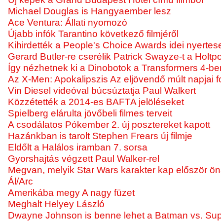
Michael Douglas is Hangyaember lesz
Ace Ventura: Állati nyomozó
Újabb infók Tarantino következő filmjéről
Kihirdették a People's Choice Awards idei nyertese
Gerard Butler-re cserélik Patrick Swayze-t a Holt
Így nézhetnek ki a Dinobotok a Transformers 4-be
Az X-Men: Apokalipszis Az eljövendő múlt napjai f
Vin Diesel videóval búcsúztatja Paul Walkert
Közzétették a 2014-es BAFTA jelöléseket
Spielberg elárulta jövőbeli filmes terveit
A csodálatos Pókember 2. új posztereket kapott
Hazánkban is tarolt Stephen Frears új filmje
Eldőlt a Halálos iramban 7. sorsa
Gyorshajtás végzett Paul Walker-rel
Megvan, melyik Star Wars karakter kap először öná
Ál/Arc
Amerikába megy A nagy füzet
Meghalt Helyey László
Dwayne Johnson is benne lehet a Batman vs. S