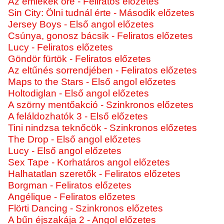
Az emlékek őre - Feliratos előzetes
Sin City: Ölni tudnál érte - Második előzetes
Jersey Boys - Első angol előzetes
Csúnya, gonosz bácsik - Feliratos előzetes
Lucy - Feliratos előzetes
Göndör fürtök - Feliratos előzetes
Az eltűnés sorrendjében - Feliratos előzetes
Maps to the Stars - Első angol előzetes
Holtodiglan - Első angol előzetes
A szörny mentőakció - Szinkronos előzetes
A feláldozhatók 3 - Első előzetes
Tini nindzsa teknőcök - Szinkronos előzetes
The Drop - Első angol előzetes
Lucy - Első angol előzetes
Sex Tape - Korhatáros angol előzetes
Halhatatlan szeretők - Feliratos előzetes
Borgman - Feliratos előzetes
Angélique - Feliratos előzetes
Flörti Dancing - Szinkronos előzetes
A bűn éjszakája 2 - Angol előzetes