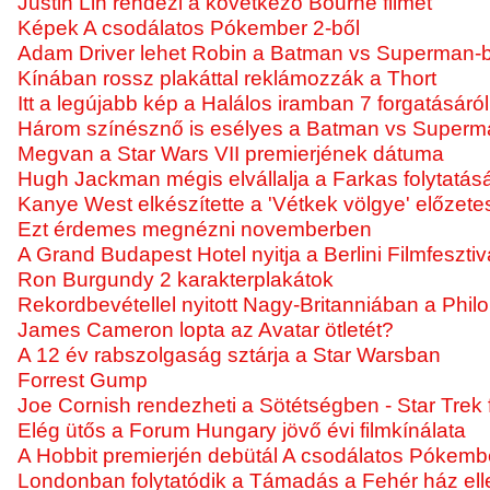
Justin Lin rendezi a következő Bourne filmet
Képek A csodálatos Pókember 2-ből
Adam Driver lehet Robin a Batman vs Superman-
Kínában rossz plakáttal reklámozzák a Thort
Itt a legújabb kép a Halálos iramban 7 forgatásáról
Három színésznő is esélyes a Batman vs Superm
Megvan a Star Wars VII premierjének dátuma
Hugh Jackman mégis elvállalja a Farkas folytatás
Kanye West elkészítette a 'Vétkek völgye' előzet
Ezt érdemes megnézni novemberben
A Grand Budapest Hotel nyitja a Berlini Filmfesztiv
Ron Burgundy 2 karakterplakátok
Rekordbevétellel nyitott Nagy-Britanniában a Phi
James Cameron lopta az Avatar ötletét?
A 12 év rabszolgaság sztárja a Star Warsban
Forrest Gump
Joe Cornish rendezheti a Sötétségben - Star Trek f
Elég ütős a Forum Hungary jövő évi filmkínálata
A Hobbit premierjén debütál A csodálatos Pókemb
Londonban folytatódik a Támadás a Fehér ház ell