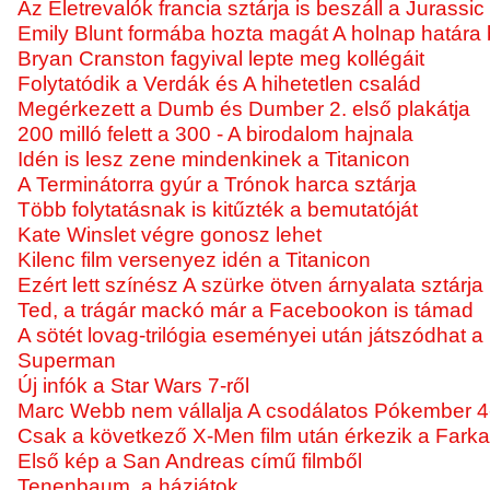
Az Életrevalók francia sztárja is beszáll a Jurassi
Emily Blunt formába hozta magát A holnap határa
Bryan Cranston fagyival lepte meg kollégáit
Folytatódik a Verdák és A hihetetlen család
Megérkezett a Dumb és Dumber 2. első plakátja
200 milló felett a 300 - A birodalom hajnala
Idén is lesz zene mindenkinek a Titanicon
A Terminátorra gyúr a Trónok harca sztárja
Több folytatásnak is kitűzték a bemutatóját
Kate Winslet végre gonosz lehet
Kilenc film versenyez idén a Titanicon
Ezért lett színész A szürke ötven árnyalata sztárja
Ted, a trágár mackó már a Facebookon is támad
A sötét lovag-trilógia eseményei után játszódhat 
Superman
Új infók a Star Wars 7-ről
Marc Webb nem vállalja A csodálatos Pókember 4
Csak a következő X-Men film után érkezik a Fark
Első kép a San Andreas című filmből
Tenenbaum, a háziátok