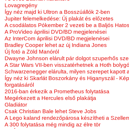
Lovagregény
Így néz majd ki Ultron a Bosszúállók 2-ben
Jupiter felemelkedése: Új plakát és előzetes
A csodálatos Pókember 2 vezeti be a Baljós Hatos 
A ProVideo áprilisi DVD/BD megjelenései
Az InterCom áprilisi DVD/BD megjelenései
Bradley Cooper lehet az új Indiana Jones
Új fotó a Zöld Manóról
Dwayne Johnson elárult pár dolgot szuperhős sze
A Star Wars VII-ben visszatérhetnek a Hoth bolyg
Schwarzenegger elárulta, milyen szerepet kapott 
Így néz ki Skarlát Boszorkány és Higanyszál - Ké
forgatásáról
2016-ban érkezik a Prometheus folytatása
Megérkezett a Hercules első plakátja
Gladiátor
Csak Christian Bale lehet Steve Jobs
A Lego kaland rendezőpárosa készítheti a Szellemi
A 300 folytatása még mindig az élre tör