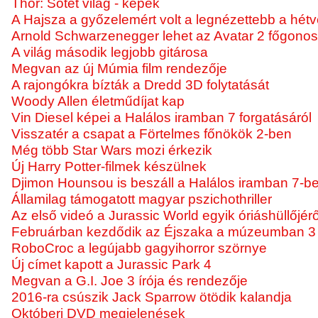
Thor: Sötét világ - képek
A Hajsza a győzelemért volt a legnézettebb a hét
Arnold Schwarzenegger lehet az Avatar 2 főgono
A világ második legjobb gitárosa
Megvan az új Múmia film rendezője
A rajongókra bízták a Dredd 3D folytatását
Woody Allen életműdíjat kap
Vin Diesel képei a Halálos iramban 7 forgatásáról
Visszatér a csapat a Förtelmes főnökök 2-ben
Még több Star Wars mozi érkezik
Új Harry Potter-filmek készülnek
Djimon Hounsou is beszáll a Halálos iramban 7-b
Államilag támogatott magyar pszichothriller
Az első videó a Jurassic World egyik óriáshüllőjérő
Februárban kezdődik az Éjszaka a múzeumban 3 
RoboCroc a legújabb gagyihorror szörnye
Új címet kapott a Jurassic Park 4
Megvan a G.I. Joe 3 írója és rendezője
2016-ra csúszik Jack Sparrow ötödik kalandja
Októberi DVD megjelenések