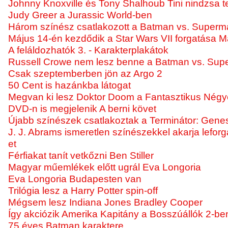
Johnny Knoxville és Tony Shalhoub Tini nindzsa t
Judy Greer a Jurassic World-ben
Három színész csatlakozott a Batman vs. Super
Május 14-én kezdődik a Star Wars VII forgatása 
A feláldozhatók 3. - Karakterplakátok
Russell Crowe nem lesz benne a Batman vs. Su
Csak szeptemberben jön az Argo 2
50 Cent is hazánkba látogat
Megvan ki lesz Doktor Doom a Fantasztikus Nég
DVD-n is megjelenik A berni követ
Újabb színészek csatlakoztak a Terminátor: Gene
J. J. Abrams ismeretlen színészekkel akarja leforga
et
Férfiakat tanít vetkőzni Ben Stiller
Magyar műemlékek előtt ugrál Eva Longoria
Eva Longoria Budapesten van
Trilógia lesz a Harry Potter spin-off
Mégsem lesz Indiana Jones Bradley Cooper
Így akciózik Amerika Kapitány a Bosszúállók 2-be
75 éves Batman karaktere