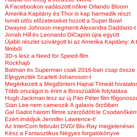
A Facebookon vadászott nőkre Orlando Bloom
Amerika Kapitány és Thor is kap harmadik részt
Ismét ütős előzeteseket hozott a Super Bowl
Dwayne Johnson megmenti Alexandra Daddario-t
Jonah Hill és Leonardo DiCaprio újra együtt
Újabb részlet szivárgott ki az Amerika Kapitány: A 
filmből
3D-s lesz a Need for Speed-film
Rockhajó
Batman és Superman csak 2016-ban csap össze
Eljegyezték Scarlett Johansson-t
Megérkezett a Megdönteni Hajnal Tímeát hivatalos
Több országot is érint a Bosszúállók folytatása
Hugh Jackman lesz az új Pán Péter film főgonosz
Stan Lee nem cameozik A galaxis őrzőiben
Gal Gadot három filmre szerződött le Csodanőkén
Ezért imádjuk Jennifer Lawrence-t!
Az InterCom februári DVD/ Blu-Ray megjelenései
Kész a Fantasztikus Négyes forgatókönyve