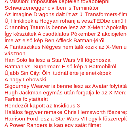
A Mission: Impossible képtelen továbblépni
Schwarzenegger civilben is Terminátor
Az Imagine Dragons dalt írt az új Transformers-fil
Új filmklipek a Hogyan rohanj a veszTEDbe című f
Channing Tatum is benne lesz az X-Men: Apokali
Így készültek A csodálatos Pókember 2 akciójelen
Íme az első kép Ben Affleck Batman-jéről
A Fantasztikus Négyes nem találkozik az X-Men 
vásznon
Han Solo fia lesz a Star Wars VII főgonosza
Batman vs. Superman: Első kép a Batmobilról
Újabb Sin City: Ölni tudnál érte jelenetképek
A nagy Lebowski
Sigourney Weaver is benne lesz az Avatar folytat
Hugh Jackman egymás után forgatja le az X-Men: 
Farkas folytatását
Rendezőt kapott az Insidious 3
Halálos fegyver remake Chris Hemsworth főszere
Harrison Ford lesz a Star Wars VII egyik főszerepl
A Power Rangers is kap egy saját filmet