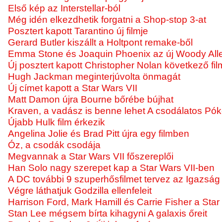
Első kép az Interstellar-ból
Még idén elkezdhetik forgatni a Shop-stop 3-at
Posztert kapott Tarantino új filmje
Gerard Butler kiszállt a Holtpont remake-ből
Emma Stone és Joaquin Phoenix az új Woody Allen
Új posztert kapott Christopher Nolan következő fil
Hugh Jackman meginterjúvolta önmagát
Új címet kapott a Star Wars VII
Matt Damon újra Bourne bőrébe bújhat
Kraven, a vadász is benne lehet A csodálatos Pó
Újabb Hulk film érkezik
Angelina Jolie és Brad Pitt újra egy filmben
Óz, a csodák csodája
Megvannak a Star Wars VII főszereplői
Han Solo nagy szerepet kap a Star Wars VII-ben
A DC további 9 szuperhősfilmet tervez az Igazság 
Végre láthatjuk Godzilla ellenfeleit
Harrison Ford, Mark Hamill és Carrie Fisher a Sta
Stan Lee mégsem bírta kihagyni A galaxis őreit