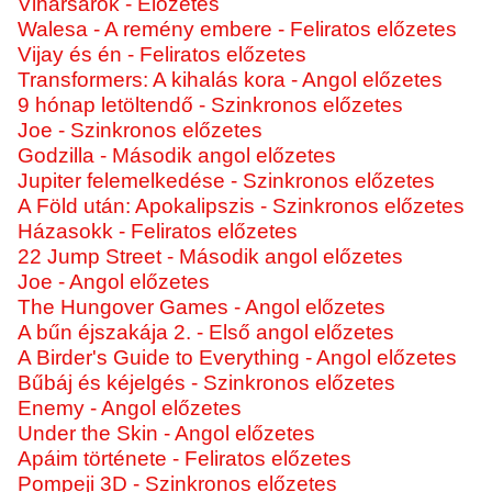
Viharsarok - Előzetes
Walesa - A remény embere - Feliratos előzetes
Vijay és én - Feliratos előzetes
Transformers: A kihalás kora - Angol előzetes
9 hónap letöltendő - Szinkronos előzetes
Joe - Szinkronos előzetes
Godzilla - Második angol előzetes
Jupiter felemelkedése - Szinkronos előzetes
A Föld után: Apokalipszis - Szinkronos előzetes
Házasokk - Feliratos előzetes
22 Jump Street - Második angol előzetes
Joe - Angol előzetes
The Hungover Games - Angol előzetes
A bűn éjszakája 2. - Első angol előzetes
A Birder's Guide to Everything - Angol előzetes
Bűbáj és kéjelgés - Szinkronos előzetes
Enemy - Angol előzetes
Under the Skin - Angol előzetes
Apáim története - Feliratos előzetes
Pompeji 3D - Szinkronos előzetes