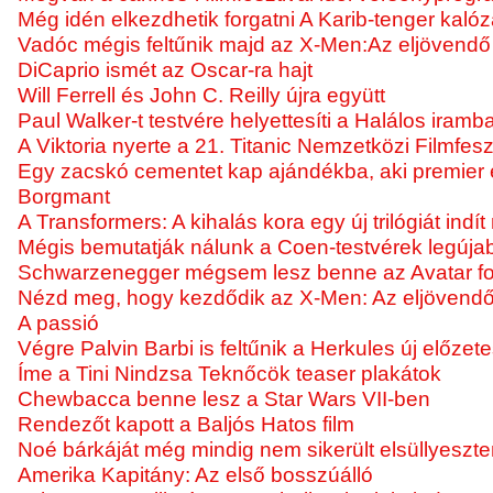
Még idén elkezdhetik forgatni A Karib-tenger kalóz
Vadóc mégis feltűnik majd az X-Men:Az eljövendő
DiCaprio ismét az Oscar-ra hajt
Will Ferrell és John C. Reilly újra együtt
Paul Walker-t testvére helyettesíti a Halálos iram
A Viktoria nyerte a 21. Titanic Nemzetközi Filmfeszt
Egy zacskó cementet kap ajándékba, aki premier 
Borgmant
A Transformers: A kihalás kora egy új trilógiát indít
Mégis bemutatják nálunk a Coen-testvérek legújabb
Schwarzenegger mégsem lesz benne az Avatar fo
Nézd meg, hogy kezdődik az X-Men: Az eljövendő 
A passió
Végre Palvin Barbi is feltűnik a Herkules új előze
Íme a Tini Nindzsa Teknőcök teaser plakátok
Chewbacca benne lesz a Star Wars VII-ben
Rendezőt kapott a Baljós Hatos film
Noé bárkáját még mindig nem sikerült elsüllyeszte
Amerika Kapitány: Az első bosszúálló