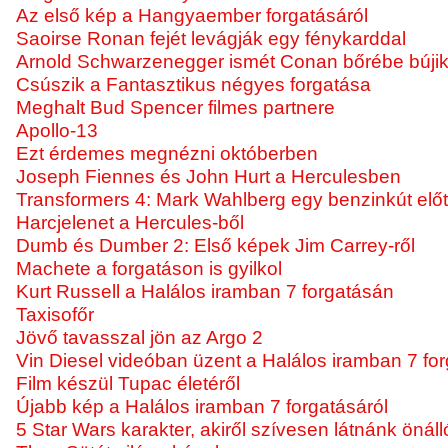
Az első kép a Hangyaember forgatásáról
Saoirse Ronan fejét levágják egy fénykarddal
Arnold Schwarzenegger ismét Conan bőrébe búji
Csúszik a Fantasztikus négyes forgatása
Meghalt Bud Spencer filmes partnere
Apollo-13
Ezt érdemes megnézni októberben
Joseph Fiennes és John Hurt a Herculesben
Transformers 4: Mark Wahlberg egy benzinkút előt
Harcjelenet a Hercules-ből
Dumb és Dumber 2: Első képek Jim Carrey-ről
Machete a forgatáson is gyilkol
Kurt Russell a Halálos iramban 7 forgatásán
Taxisofőr
Jövő tavasszal jön az Argo 2
Vin Diesel videóban üzent a Halálos iramban 7 for
Film készül Tupac életéről
Újabb kép a Halálos iramban 7 forgatásáról
5 Star Wars karakter, akiről szívesen látnánk önálló