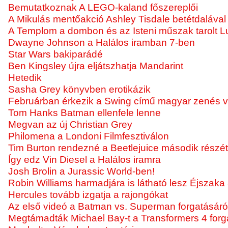
Bemutatkoznak A LEGO-kaland főszereplői
A Mikulás mentőakció Ashley Tisdale betétdalával
A Templom a dombon és az Isteni műszak tarolt
Dwayne Johnson a Halálos iramban 7-ben
Star Wars bakiparádé
Ben Kingsley újra eljátszhatja Mandarint
Hetedik
Sasha Grey könyvben erotikázik
Februárban érkezik a Swing című magyar zenés v
Tom Hanks Batman ellenfele lenne
Megvan az új Christian Grey
Philomena a Londoni Filmfesztiválon
Tim Burton rendezné a Beetlejuice második részét
Így edz Vin Diesel a Halálos iramra
Josh Brolin a Jurassic World-ben!
Robin Williams harmadjára is látható lesz Éjsza
Hercules tovább izgatja a rajongókat
Az első videó a Batman vs. Superman forgatásáró
Megtámadták Michael Bay-t a Transformers 4 for