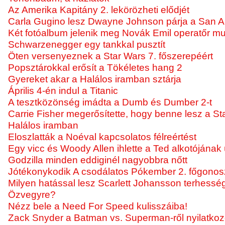
Az Amerika Kapitány 2. lekörözheti elődjét
Carla Gugino lesz Dwayne Johnson párja a San 
Két fotóalbum jelenik meg Novák Emil operatőr m
Schwarzenegger egy tankkal pusztít
Öten versenyeznek a Star Wars 7. főszerepéért
Popsztárokkal erősít a Tökéletes hang 2
Gyereket akar a Halálos iramban sztárja
Április 4-én indul a Titanic
A tesztközönség imádta a Dumb és Dumber 2-t
Carrie Fisher megerősítette, hogy benne lesz a S
Halálos iramban
Eloszlatták a Noéval kapcsolatos félreértést
Egy vicc és Woody Allen ihlette a Ted alkotójának ú
Godzilla minden eddiginél nagyobbra nőtt
Jótékonykodik A csodálatos Pókember 2. főgono
Milyen hatással lesz Scarlett Johansson terhessé
Özvegyre?
Nézz bele a Need For Speed kulisszáiba!
Zack Snyder a Batman vs. Superman-ről nyilatkoz