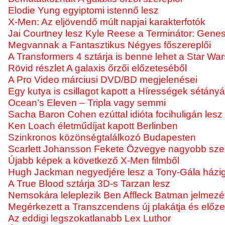
Elodie Yung egyiptomi istennő lesz
X-Men: Az eljövendő múlt napjai karakterfotók
Jai Courtney lesz Kyle Reese a Terminátor: Gene
Megvannak a Fantasztikus Négyes főszereplői
A Transformers 4 sztárja is benne lehet a Star War
Rövid részlet A galaxis őrzői előzeteséből
A Pro Video márciusi DVD/BD megjelenései
Egy kutya is csillagot kapott a Hírességek sétány
Ocean’s Eleven – Tripla vagy semmi
Sacha Baron Cohen ezúttal idióta focihuligán lesz
Ken Loach életműdíjat kapott Berlinben
Szinkronos közönségtalálkozó Budapesten
Scarlett Johansson Fekete Özvegye nagyobb szer
Újabb képek a következő X-Men filmből
Hugh Jackman negyedjére lesz a Tony-Gála házi
A True Blood sztárja 3D-s Tarzan lesz
Nemsokára leleplezik Ben Affleck Batman jelmezé
Megérkezett a Transzcendens új plakátja és előz
Az eddigi legszokatlanabb Lex Luthor