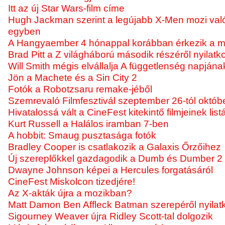
Itt az új Star Wars-film címe
Hugh Jackman szerint a legújabb X-Men mozi való
egyben
A Hangyaember 4 hónappal korábban érkezik a 
Brad Pitt a Z világháború második részéről nyilatk
Will Smith mégis elvállalja A függetlenség napjának
Jön a Machete és a Sin City 2
Fotók a Robotzsaru remake-jéből
Szemrevaló Filmfesztivál szeptember 26-tól októbe
Hivatalossá vált a CineFest kitekintő filmjeinek list
Kurt Russell a Halálos iramban 7-ben
A hobbit: Smaug pusztasága fotók
Bradley Cooper is csatlakozik a Galaxis Őrzőihez
Új szereplőkkel gazdagodik a Dumb és Dumber 2
Dwayne Johnson képei a Hercules forgatásáról
CineFest Miskolcon tizedjére!
Az X-akták újra a mozikban?
Matt Damon Ben Affleck Batman szerepéről nyilatk
Sigourney Weaver újra Ridley Scott-tal dolgozik