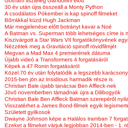
Gotham tiszteleg Gandolfini előtt
30 év után újra összeáll a Monty Python
A csodálatos Pókember is kap spinoff filmeket
Bőrrákkal küzd Hugh Jackman
Már megjelenése előtt botrányt kavar a Noé
A Batman vs. Superman több lehetséges címe is na
Kiszivárgott a Star Wars VII forgatókönyvének egyi
Nézzétek meg a Gravitáció spinoff rövidfilmjét
Megvan a Mad Max 4 premierének dátuma
Újabb videó a Transformers 4 forgatásáról
Képek a 47 Ronin forgatásáról
Közel 70 év után folytatódik a legszebb karácsonyi
2015-ben jön az Insidious harmadik része is
Christian Bale újabb tanácsai Ben Affleck-nek
Jövő novemberben támadnak újra a Dilibogyók
Christian Bale Ben Affleck Batman szerepéről nyila
Visszatérhet a James Bond-filmek egyik legismer
Született gyilkosok
Dwayne Johnson képe a Halálos Iramban 7 forgat
Ezeket a filmeket várjuk legjobban 2014-ben - 1. r