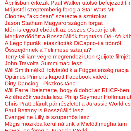
Áprilisban érkezik Paul Walker utolsó befejezett fil
Májustól szeptemberig forog a Star Wars VII
Clooney "akciósan" szerezte a sztárokat
Jason Statham Magyarországon forgat
Idén is együtt ebédelt az összes Oscar-jelölt
Megkezdődött a Bosszúállók forgatása Dél-Afriká
A Lego figurák letaszították DiCaprio-t a trónról
Összejönnek a Téli mese sztárjai?
Terry Gilliam végre megrendezi Don Quijote filmjét
John Travolta Gummimaci lesz
Will Smith nélkül folytatódik a Függetlenség napja
Optimus Prime is kapott Facebook videót
Dirty Dancing - Piszkos tánc
Will Farrell beismerte, hogy ő dobol az RHCP-ben
Az éhezők viadala lesz Philip Seymour Hoffman uto
Chris Pratt elárult pár részletet a Jurassic World 
Paul Bettany is Bosszúálló lesz
Evangeline Lilly is szuperhős lesz
Mégis mozikba kerül nálunk a Mielőtt meghaltam
Hawaii-on forog a Jurassic World