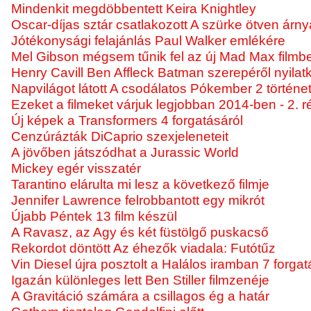
Mindenkit megdöbbentett Keira Knightley
Oscar-díjas sztár csatlakozott A szürke ötven árny
Jótékonysági felajánlás Paul Walker emlékére
Mel Gibson mégsem tűnik fel az új Mad Max filmb
Henry Cavill Ben Affleck Batman szerepéről nyilat
Napvilágot látott A csodálatos Pókember 2 történe
Ezeket a filmeket várjuk legjobban 2014-ben - 2. r
Új képek a Transformers 4 forgatásáról
Cenzúrázták DiCaprio szexjeleneteit
A jövőben játszódhat a Jurassic World
Mickey egér visszatér
Tarantino elárulta mi lesz a következő filmje
Jennifer Lawrence felrobbantott egy mikrót
Újabb Péntek 13 film készül
A Ravasz, az Agy és két füstölgő puskacső
Rekordot döntött Az éhezők viadala: Futótűz
Vin Diesel újra posztolt a Halálos iramban 7 forgat
Igazán különleges lett Ben Stiller filmzenéje
A Gravitáció számára a csillagos ég a határ