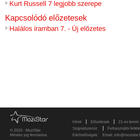
Kurt Russell 7 legjobb szerepe
Kapcsolódó előzetesek
Halálos iramban 7. - Új előzetes
|
|
Hírek
Előzetesek
21-es terem
|
Szignálszerviz
Felhasználói feltét
© 2026 - MoziStar.
Minden jog fenntartva
Elérhetőségek:
Email:
info@mozistar.