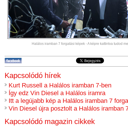
Halálos iramban 7 forgatási képek - A képre kattintva tudod meg
Kapcsolódó hírek
Kurt Russell a Halálos iramban 7-ben
Így edz Vin Diesel a Halálos iramra
Itt a legújabb kép a Halálos iramban 7 forga
Vin Diesel újra posztolt a Halálos iramban 7
Kapcsolódó magazin cikkek