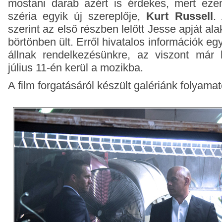
mostani darab azért is érdekes, mert ezen
széria egyik új szereplője,
Kurt Russell
.
szerint az első részben lelőtt Jesse apját ala
börtönben ült. Erről hivatalos információk 
állnak rendelkezésünkre, az viszont már 
július 11-én kerül a mozikba.
A film forgatásáról készült galériánk folyama