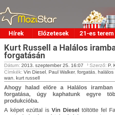
Hírek
Előzetesek
21-es terem
Kurt Russell a Halálos iramb
forgatásán
Dátum:
2013. szeptember 25. 16:07
Szerző:
P. 
Címkék
:
Vin Diesel
,
Paul Walker
,
forgatás
,
halálos
wan
,
kurt russell
Ahogy halad előre a Halálos iramban 
forgatása, úgy kaphatunk egyre töb
produkcióba.
A képet ezúttal is
Vin Diesel
töltötte fel F