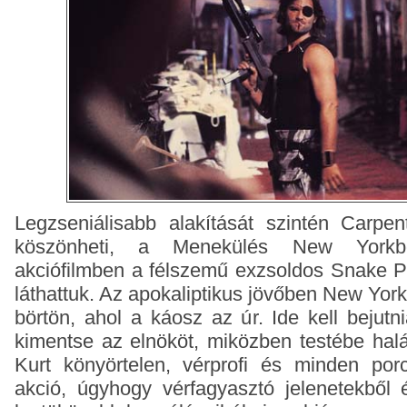
Legzseniálisabb alakítását szintén Carpen
köszönheti, a Menekülés New Yorkbó
akciófilmben a félszemű exzsoldos Snake P
láthattuk. Az apokaliptikus jövőben New York 
börtön, ahol a káosz az úr. Ide kell bejut
kimentse az elnököt, miközben testébe halál
Kurt könyörtelen, vérprofi és minden po
akció, úgyhogy vérfagyasztó jelenetekből 