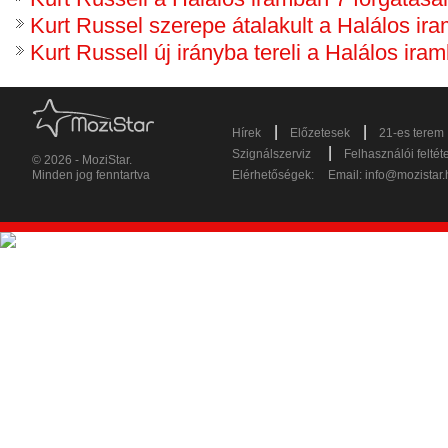
Kurt Russel szerepe átalakult a Halálos ir
Kurt Russell új irányba tereli a Halálos ira
|
|
Hírek
Előzetesek
21-es terem
|
Szignálszerviz
Felhasználói feltét
© 2026 - MoziStar.
Minden jog fenntartva
Elérhetőségek:
Email:
info@mozistar.