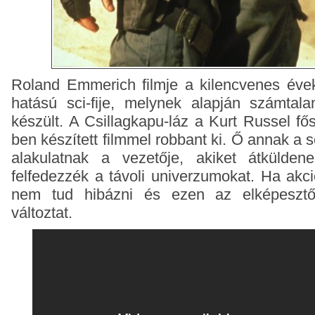
Roland Emmerich filmje a kilencvenes éve
hatású sci-fije, melynek alapján számtala
készült. A Csillagkapu-láz a Kurt Russel fő
ben készített filmmel robbant ki. Ő annak a s
alakulatnak a vezetője, akiket átkülde
felfedezzék a távoli univerzumokat. Ha akci
nem tud hibázni és ezen az elképesztő
változtat.