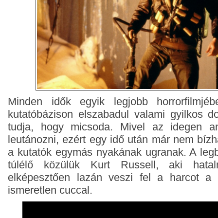
Minden idők egyik legjobb horrorfilmjéb
kutatóbázison elszabadul valami gyilkos d
tudja, hogy micsoda. Mivel az idegen a
leutánozni, ezért egy idő után már nem bízh
a kutatók egymás nyakának ugranak. A legb
túlélő közülük Kurt Russell, aki hata
elképesztően lazán veszi fel a harcot a
ismeretlen cuccal.