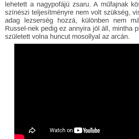
lehetett a nagypofájú zsaru. A műfajnak k
színészi teljesítményre nem volt szükség, vis
adag lezserség hozzá, különben nem mák
Russel-nek pedig ez annyira jól áll, mintha p
született volna huncut mosollyal az arcán.