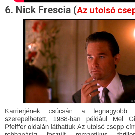
6. Nick Frescia (
Az utolsó cse
Karrierjének csúcsán a legnagyobb s
szerepelhetett, 1988-ban például Mel G
Pfeiffer oldalán láthattuk Az utolsó csepp c
robbanásig feszült romantikus thril