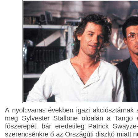
A nyolcvanas években igazi akciósztárnak s
meg Sylvester Stallone oldalán a Tango 
főszerepét. bár eredetileg Patrick Swayze-
szerencsénkre ő az Országúti diszkó miatt ne