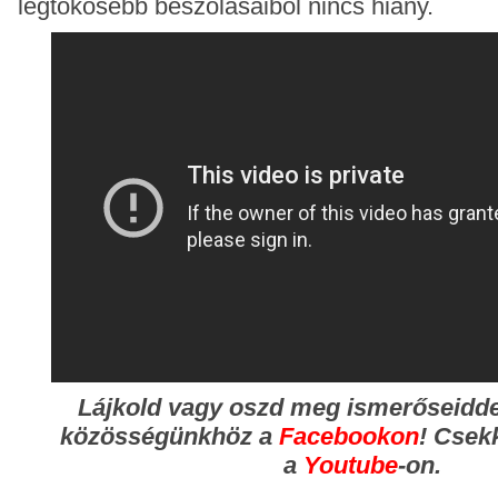
legtökösebb beszólásaiból nincs hiány.
Lájkold vagy oszd meg ismerőseidde
közösségünkhöz
a
Facebookon
!
Csekk
a
Youtube
-on.