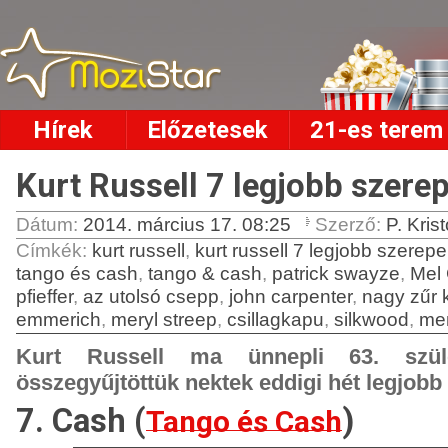
Hírek
Előzetesek
21-es terem
Kurt Russell 7 legjobb szere
Dátum:
2014. március 17. 08:25
Szerző:
P. Krist
Címkék
:
kurt russell
,
kurt russell 7 legjobb szerepe
tango és cash
,
tango & cash
,
patrick swayze
,
Mel
pfieffer
,
az utolsó csepp
,
john carpenter
,
nagy zűr 
emmerich
,
meryl streep
,
csillagkapu
,
silkwood
,
me
Kurt Russell ma ünnepli 63. szület
összegyűjtöttük nektek eddigi hét legjobb
7. Cash (
)
Tango és Cash