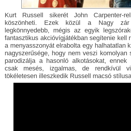
Kurt Russell sikerét John Carpenter-rel
köszönheti. Ezek közül a Nagy zá
legkönnyedebb, mégis az egyik legszórak
fantasztikus akcióvígjátékban segítenie kell 
a menyasszonyát elrabolta egy halhatatlan kí
nagyszerűsége, hogy nem veszi komolyan s
parodizálja a hasonló alkotásokat, enne
csak mesés, izgalmas, de rendkívül v
tökéletesen illeszkedik Russell macsó stílusa