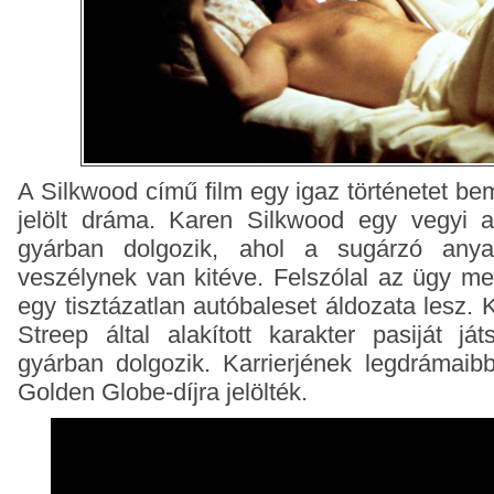
A Silkwood című film egy igaz történetet be
jelölt dráma. Karen Silkwood egy vegyi an
gyárban dolgozik, ahol a sugárzó any
veszélynek van kitéve. Felszólal az ügy me
egy tisztázatlan autóbaleset áldozata lesz. 
Streep által alakított karakter pasiját já
gyárban dolgozik. Karrierjének legdrámaibb
Golden Globe-díjra jelölték.