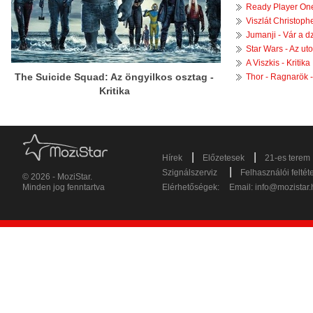
Ready Player One 
Viszlát Christophe
Jumanji - Vár a dz
Star Wars - Az uto
A Viszkis - Kritika
The Suicide Squad: Az öngyilkos osztag -
Thor - Ragnarök - 
Kritika
|
|
Hírek
Előzetesek
21-es terem
|
Szignálszerviz
Felhasználói feltét
© 2026 - MoziStar.
Minden jog fenntartva
Elérhetőségek:
Email:
info@mozistar.