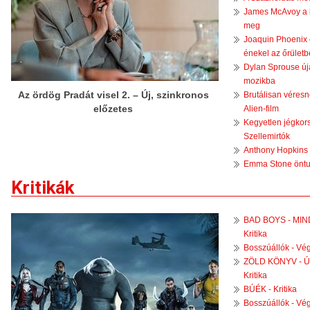
James McAvoy a le
meg
Joaquin Phoenix 
énekel az őrület
Dylan Sprouse új
mozikba
Az ördög Pradát visel 2. – Új, szinkronos
Brutálisan véresn
előzetes
Alien-film
Kegyetlen jégkor
Szellemirtók
Anthony Hopkins 
Emma Stone öntud
Kritikák
BAD BOYS - MI
Kritika
Bosszúállók - Végj
ZÖLD KÖNYV - Ú
Kritika
BÚÉK - Kritika
Bosszúállók - Vég