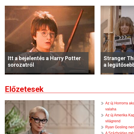
Itt a bejelentés a Harry Potter
Stranger Thi
sorozatról
a legütőseb
Előzetesek
Az új Horrorra ak
valaha
Az új Amerika Kap
világrend
Ryan Gosling nem 
A Százholdas més