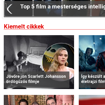
Top 5 film a mesterséges intelli
Kiemelt cikkek
Jövőre jön Scarlett Johansson
Így készült
ördögűzős filmje
életrajzi fil