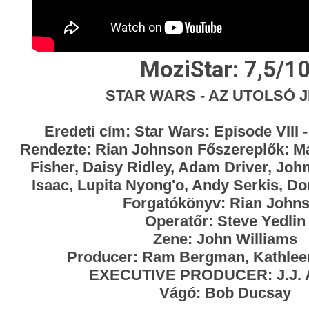
MoziStar: 7,5/1
STAR WARS - AZ UTOLSÓ J
Eredeti cím: Star Wars: Episode VIII -
Rendezte: Rian Johnson Főszereplők: Ma
Fisher, Daisy Ridley, Adam Driver, Jo
Isaac, Lupita Nyong'o, Andy Serkis, D
Forgatókönyv: Rian John
Operatőr: Steve Yedlin
Zene: John Williams
Producer: Ram Bergman, Kathle
EXECUTIVE PRODUCER: J.J. 
Vágó: Bob Ducsay