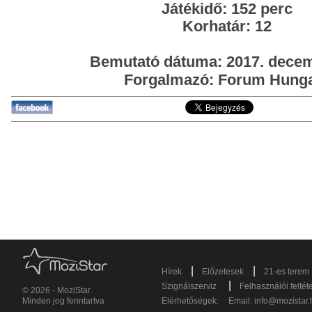
Játékidő: 152 perc
Korhatár: 12
Bemutató dátuma: 2017. decem
Forgalmazó: Forum Hung
|
|
Hírek
Előzetesek
21-es terem
|
Szignálszerviz
Felhasználói feltét
© 2026 - MoziStar.
Minden jog fenntartva
Elérhetőségek:
Email:
info@mozistar.