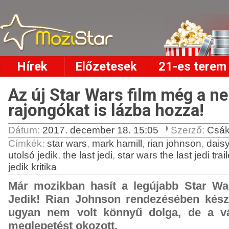
Hírek
Előzetesek
21-es terem
Az új Star Wars film még a n
rajongókat is lázba hozza!
Dátum:
2017. december 18. 15:05
Szerző:
Csák
Címkék
:
star wars
,
mark hamill
,
rian johnson
,
daisy
utolsó jedik
,
the last jedi
,
star wars the last jedi trail
jedik kritika
Már mozikban hasít a legújabb Star War
Jedik! Rian Johnson rendezésében készül
ugyan nem volt könnyű dolga, de a vá
meglepetést okozott.