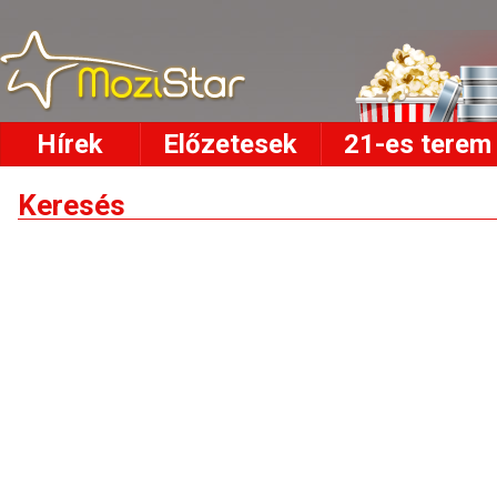
Hírek
Előzetesek
21-es terem
Keresés