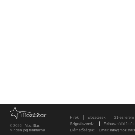
|
|
Hírek
Előzetesek
21-es terem
|
Szignálszerviz
Felhasználói feltét
© 2026 - MoziStar.
Minden jog fenntartva
Elérhetőségek:
Email:
info@mozistar.