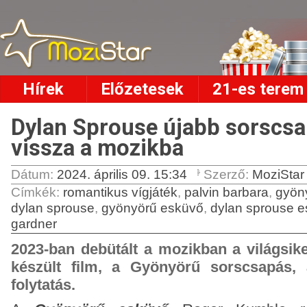
Hírek
Előzetesek
21-es terem
Dylan Sprouse újabb sorscsa
vissza a mozikba
Dátum:
2024. április 09. 15:34
Szerző:
MoziStar
Címkék
:
romantikus vígjáték
,
palvin barbara
,
gyön
dylan sprouse
,
gyönyörű esküvő
,
dylan sprouse 
gardner
2023-ban debütált a mozikban a világsik
készült film, a Gyönyörű sorscsapás,
folytatás.