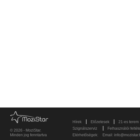
|
|
Hírek
Előzetesek
21-es terem
|
Szignálszerviz
Felhasználói feltét
© 2026 - MoziStar.
Minden jog fenntartva
Elérhetőségek:
Email:
info@mozistar.