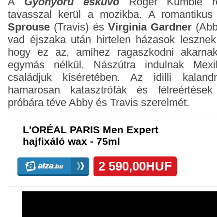
A
Gyönyörű esküvő
Roger Kumble re
tavasszal kerül a mozikba. A romantikus
Sprouse
(Travis) és
Virginia Gardner
(Abb
vad éjszaka után hirtelen házasok lesznek.
hogy ez az, amihez ragaszkodni akarnak
egymás nélkül. Nászútra indulnak Mexi
családjuk kíséretében. Az idilli kaland
hamarosan katasztrófák és félreértések 
próbára téve Abby és Travis szerelmét.