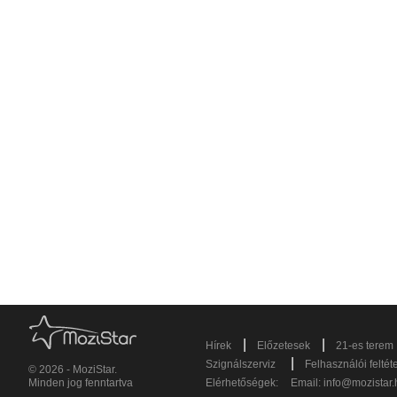
|
|
Hírek
Előzetesek
21-es terem
|
Szignálszerviz
Felhasználói feltét
© 2026 - MoziStar.
Minden jog fenntartva
Elérhetőségek:
Email:
info@mozistar.