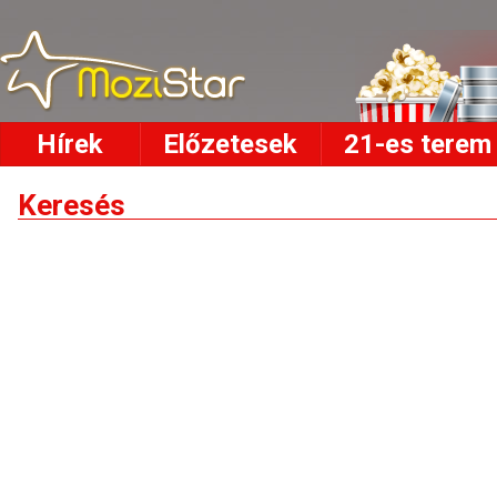
Hírek
Előzetesek
21-es terem
Keresés