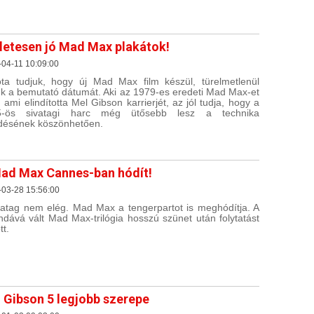
letesen jó Mad Max plakátok!
04-11 10:09:00
ta tudjuk, hogy új Mad Max film készül, türelmetlenül
uk a bemutató dátumát. Aki az 1979-es eredeti Mad Max-et
a, ami elindította Mel Gibson karrierjét, az jól tudja, hogy a
5-ös sivatagi harc még ütősebb lesz a technika
ődésének köszönhetően.
ad Max Cannes-ban hódít!
-03-28 15:56:00
vatag nem elég. Mad Max a tengerpartot is meghódítja. A
ndává vált Mad Max-trilógia hosszú szünet után folytatást
tt.
 Gibson 5 legjobb szerepe