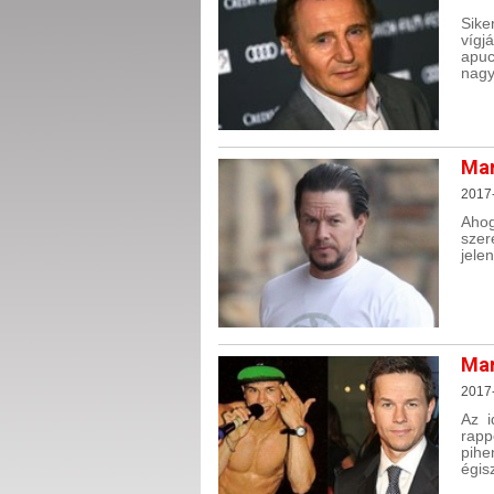
Sike
vígj
apuc
nagy
Mar
2017
Aho
szer
jele
Mar
2017
Az i
rapp
pihe
égisz