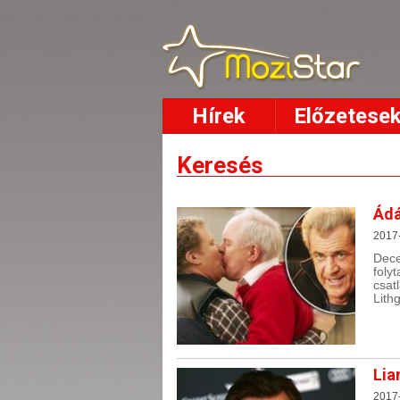
Hírek
Előzetese
Keresés
Ádá
2017-
Dec
foly
csat
Lith
Lia
2017-