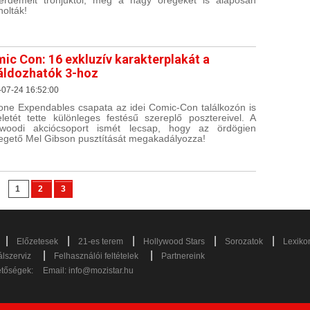
rdemelt trónjuktól, még a nagy öregeket is alaposan
holták!
ic Con: 16 exkluzív karakterplakát a
áldozhatók 3-hoz
-07-24 16:52:00
lone Expendables csapata az idei Comic-Con találkozón is
teletét tette különleges festésű szereplő posztereivel. A
ywoodi akciócsoport ismét lecsap, hogy az ördögien
egető Mel Gibson pusztítását megakadályozza!
1
2
3
|
|
|
|
|
Előzetesek
21-es terem
Hollywood Stars
Sorozatok
Lexiko
|
|
lszerviz
Felhasználói feltételek
Partnereink
etőségek:
Email:
info@mozistar.hu