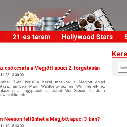
k
21-es terem
Hollywood Stars
Ker
z csókcsata a Megjött apuci 2. forgatásán
11-28 13:39:00
ember 7-én kerül a hazai mozikba a Megjött Apuci
tatása, amiben Mark Wahlberg-hez és Will Ferrell-hez
lakoznak a nagypapák is, akiket Mel Gibson és John
gow alakítanak.
m Neeson feltűnhet a Megjött apuci 3-ban?
11-19 16:43:00