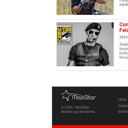
megé
elpá
Com
Fel
2014
Stal
tisz
holl
feny
Hírek
Szigná
© 2026 - MoziStar.
Minden jog fenntartva
Elérh