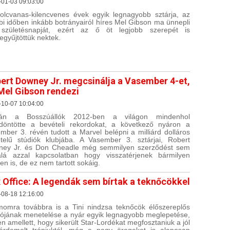
-01-03 09:03:00
olcvanas-kilencvenes évek egyik legnagyobb sztárja, az
bi időben inkább botrányairól híres Mel Gibson ma ünnepli
 születésnapját, ezért az ő öt legjobb szerepét is
egyűjtöttük nektek.
ert Downey Jr. megcsinálja a Vasember 4-et,
Mel Gibson rendezi
-10-07 10:04:00
tán a Bosszúállók 2012-ben a világon mindenhol
öntötte a bevételi rekordokat, a következő nyáron a
mber 3. révén tudott a Marvel belépni a milliárd dolláros
telű stúdiók klubjába. A Vasember 3. sztárjai, Robert
ey Jr. és Don Cheadle még semmilyen szerződést sem
alá azzal kapcsolatban hogy visszatérjenek bármilyen
ben is, de ez nem tartott sokáig.
 Office: A legendák sem bírtak a teknőcökkel
-08-18 12:16:00
omra továbbra is a Tini nindzsa teknőcök élőszereplős
iójának menetelése a nyár egyik legnagyobb meglepetése,
en amellett, hogy sikerült Star-Lordékat megfosztaniuk a jól