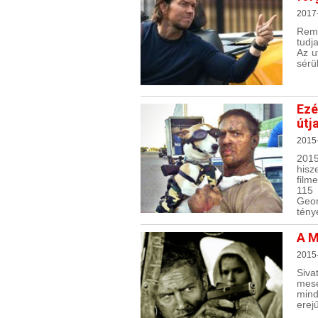
2017
Rem
tudj
Az u
sérü
Ezé
útj
2015
2015
hisz
film
115 
Geor
tény
A M
2015
Siva
mesé
mind
erejű