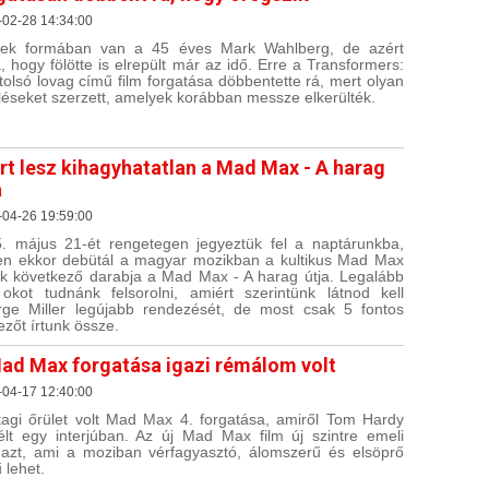
-02-28 14:34:00
ek formában van a 45 éves Mark Wahlberg, de azért
a, hogy fölötte is elrepült már az idő. Erre a Transformers:
tolsó lovag című film forgatása döbbentette rá, mert olyan
léseket szerzett, amelyek korábban messze elkerülték.
rt lesz kihagyhatatlan a Mad Max - A harag
a
-04-26 19:59:00
. május 21-ét rengetegen jegyeztük fel a naptárunkba,
en ekkor debütál a magyar mozikban a kultikus Mad Max
ek következő darabja a Mad Max - A harag útja. Legalább
okot tudnánk felsorolni, amiért szerintünk látnod kell
ge Miller legújabb rendezését, de most csak 5 fontos
ezőt írtunk össze.
ad Max forgatása igazi rémálom volt
-04-17 12:40:00
tagi őrület volt Mad Max 4. forgatása, amiről Tom Hardy
lt egy interjúban. Az új Mad Max film új szintre emeli
azt, ami a moziban vérfagyasztó, álomszerű és elsöprő
 lehet.