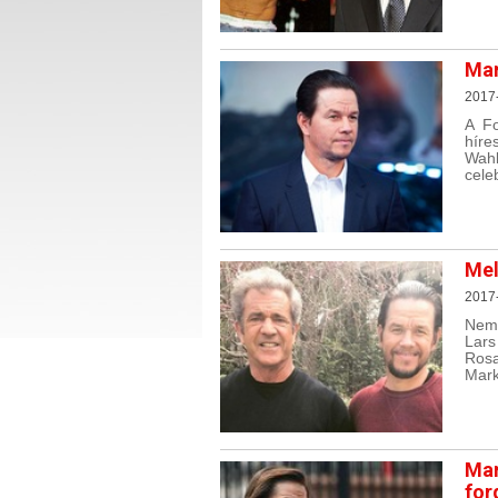
Mar
2017
A Fo
híre
Wahl
cele
Mel
2017
Nemr
Lars
Rosa
Mark
Mar
for