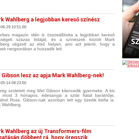
k Wahlberg a legjobban kereső színész
-06-29 10:51:00
rbes magazin idén is összeállította a legjobban kereső
sségek százas listáját, és a színészek között Mark
berg végzett az első helyen, ami azt jelenti, hogy a
bek rangsorában a huszadik lett.
 Gibson lesz az apja Mark Wahlberg-nek!
-05-14 08:23:00
ég született meg Mel Gibson kilencedik gyermeke. A kis
 most 3 hónapos, édesanyja a sztár fiatal barátnője,
lind Ross. Gibson-nak azonban lett egy tizedik kisfia is:
 Wahlberg.
k Wahlberg az új Transformers-film
gatásán döbbent rá, hogy öregszik