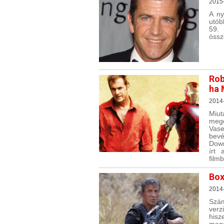
2015
A ny
utób
59.
össz
Rob
ha 
2014
Miu
megd
Vase
bevé
Down
írt 
film
Box
2014
Szám
verz
hisz