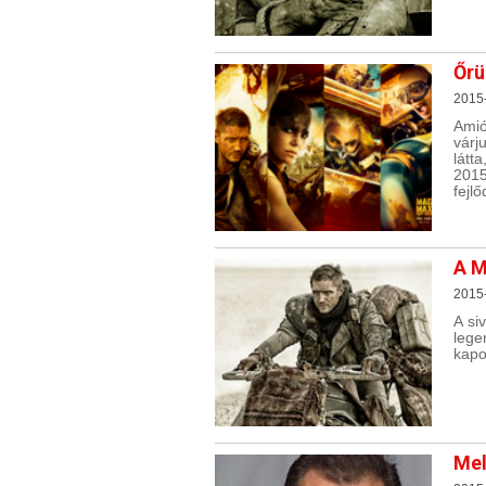
Őrü
2015-
Amió
várj
látt
201
fejl
A M
2015
A si
lege
kapo
Mel