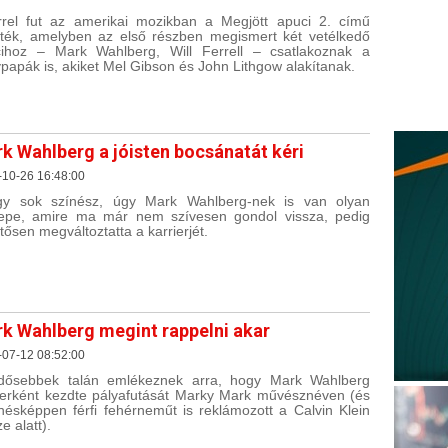
rrel fut az amerikai mozikban a Megjött apuci 2. című
áték, amelyben az első részben megismert két vetélkedő
ihoz – Mark Wahlberg, Will Ferrell – csatlakoznak a
papák is, akiket Mel Gibson és John Lithgow alakítanak.
k Wahlberg a jóisten bocsánatát kéri
-10-26 16:48:00
gy sok színész, úgy Mark Wahlberg-nek is van olyan
epe, amire ma már nem szívesen gondol vissza, pedig
ntősen megváltoztatta a karrierjét.
k Wahlberg megint rappelni akar
-07-12 08:52:00
dősebbek talán emlékeznek arra, hogy Mark Wahlberg
erként kezdte pályafutását Marky Mark művésznéven (és
nésképpen férfi fehérneműt is reklámozott a Calvin Klein
e alatt).