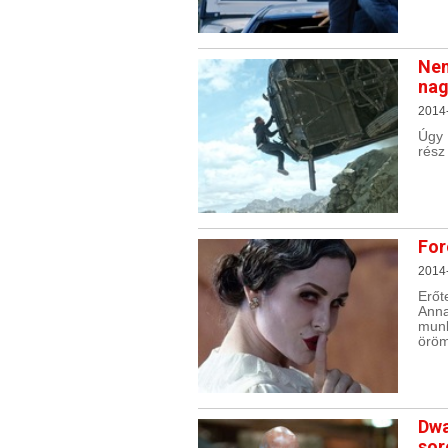
Nem
nag
2014-
Úgy 
rész
For
2014
Erőt
Anna
munk
öröm
Dwa
sor