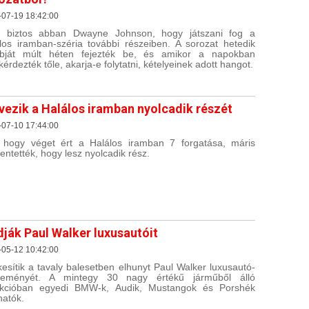
-07-19 18:42:00
 biztos abban Dwayne Johnson, hogy játszani fog a
los iramban-széria további részeiben. A sorozat hetedik
abját múlt héten fejezték be, és amikor a napokban
érdezték tőle, akarja-e folytatni, kételyeinek adott hangot.
vezik a Halálos iramban nyolcadik részét
-07-10 17:44:00
, hogy véget ért a Halálos iramban 7 forgatása, máris
lentették, hogy lesz nyolcadik rész.
dják Paul Walker luxusautóit
-05-12 10:42:00
kesítik a tavaly balesetben elhunyt Paul Walker luxusautó-
jteményét. A mintegy 30 nagy értékű járműből álló
ekcióban egyedi BMW-k, Audik, Mustangok és Porshék
hatók.