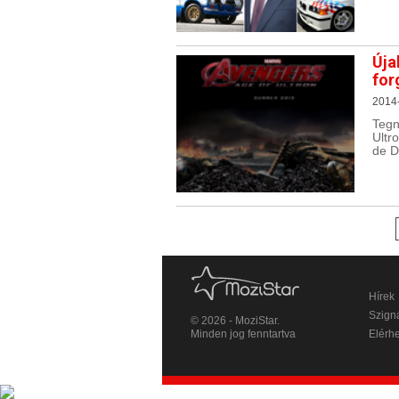
Úja
for
2014
Tegn
Ultr
de D
Hírek
Szigná
© 2026 - MoziStar.
Minden jog fenntartva
Elérh