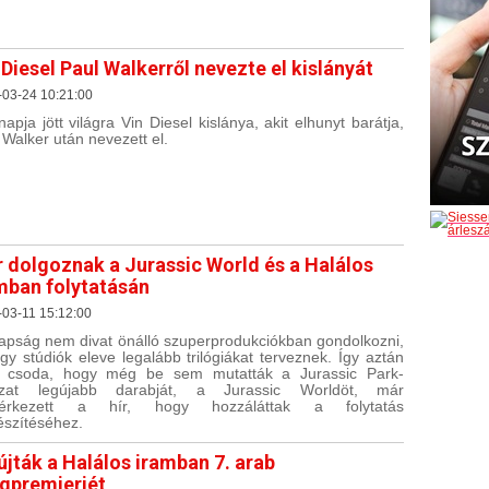
 Diesel Paul Walkerről nevezte el kislányát
-03-24 10:21:00
napja jött világra Vin Diesel kislánya, akit elhunyt barátja,
 Walker után nevezett el.
 dolgoznak a Jurassic World és a Halálos
mban folytatásán
03-11 15:12:00
pság nem divat önálló szuperprodukciókban gondolkozni,
gy stúdiók eleve legalább trilógiákat terveznek. Így aztán
 csoda, hogy még be sem mutatták a Jurassic Park-
ozat legújabb darabját, a Jurassic Worldöt, már
érkezett a hír, hogy hozzáláttak a folytatás
észítéséhez.
újták a Halálos iramban 7. arab
ágpremierjét