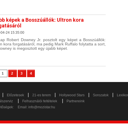
bb képek a Bosszúállók: Ultron kora
gatásáról
-04-24 15:35:00
ap Robert Downey Jr. posztolt egy képet a Bosszúállók:
on kora forgatásáról, ma pedig Mark Ruffalo folytatta a sort,
owney is megosztott egy újabb képet.
1
2
3
4
|
|
|
|
|
Előzetesek
21-es terem
Hollywood Stars
Sorozatok
Lexiko
|
|
lszerviz
Felhasználói feltételek
Partnereink
etőségek:
Email:
info@mozistar.hu