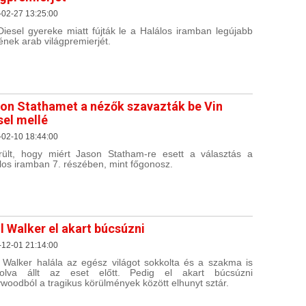
-02-27 13:25:00
Diesel gyereke miatt fújták le a Halálos iramban legújabb
ének arab világpremierjét.
on Stathamet a nézők szavazták be Vin
sel mellé
-02-10 18:44:00
rült, hogy miért Jason Statham-re esett a választás a
los iramban 7. részében, mint főgonosz.
l Walker el akart búcsúzni
-12-01 21:14:00
 Walker halála az egész világot sokkolta és a szakma is
kolva állt az eset előtt. Pedig el akart búcsúzni
ywoodból a tragikus körülmények között elhunyt sztár.