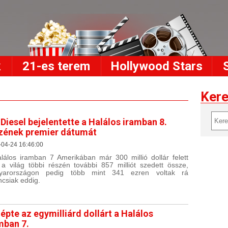
k
21-es terem
Hollywood Stars
Ker
 Diesel bejelentette a Halálos iramban 8.
zének premier dátumát
-04-24 16:46:00
lálos iramban 7 Amerikában már 300 millió dollár felett
, a világ többi részén további 857 milliót szedett össze,
yarországon pedig több mint 341 ezren voltak rá
ncsiak eddig.
lépte az egymilliárd dollárt a Halálos
mban 7.