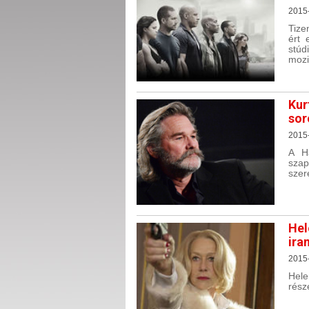
2015
Tize
ért 
stúd
mozi
Kur
sor
2015-
A H
szap
szer
Hel
ira
2015
Hel
rész