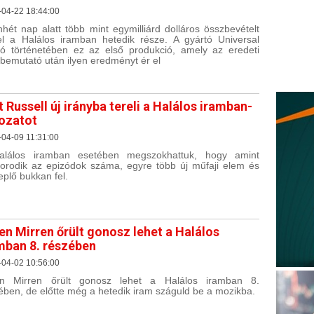
-04-22 18:44:00
nhét nap alatt több mint egymilliárd dolláros összbevételt
el a Halálos iramban hetedik része. A gyártó Universal
ió történetében ez az első produkció, amely az eredeti
bemutató után ilyen eredményt ér el
t Russell új irányba tereli a Halálos iramban-
ozatot
04-09 11:31:00
alálos iramban esetében megszokhattuk, hogy amint
orodik az epizódok száma, egyre több új műfaji elem és
eplő bukkan fel.
en Mirren őrült gonosz lehet a Halálos
mban 8. részében
-04-02 10:56:00
en Mirren őrült gonosz lehet a Halálos iramban 8.
ében, de előtte még a hetedik iram száguld be a mozikba.