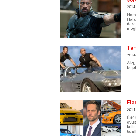
2014
Nem
Halá
dar
megk
Ter
2014
Alig
beje
Ela
2014
Érté
gyű
koll
talál