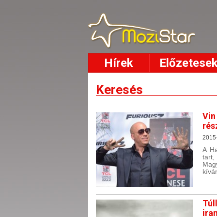
Hírek
Előzetese
Keresés
Vin
rés
2015
A Ha
tart
Mag
kívá
Túl
ira