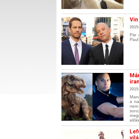
Vin
2015
Pár 
Paul
Már
ira
2015-
Mana
a na
nem
sor
meg
elők
Lef
vil