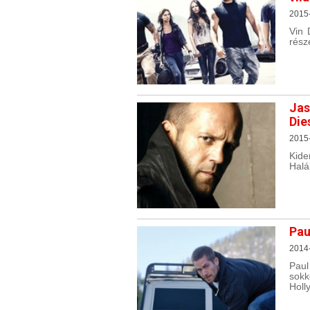
2015
Vin 
rész
Jas
Die
2015
Kide
Halá
Pau
2014
Paul
sok
Holl