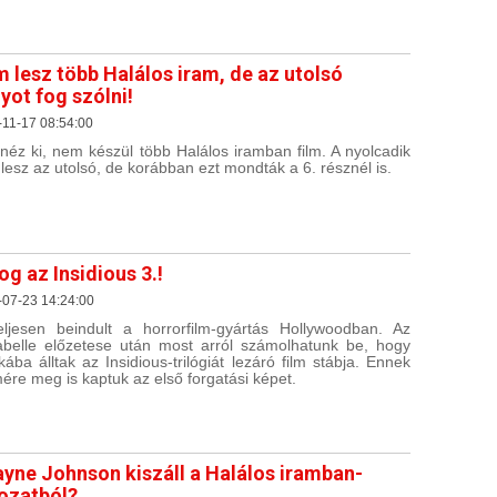
 lesz több Halálos iram, de az utolsó
yot fog szólni!
11-17 08:54:00
néz ki, nem készül több Halálos iramban film. A nyolcadik
 lesz az utolsó, de korábban ezt mondták a 6. résznél is.
og az Insidious 3.!
-07-23 14:24:00
eljesen beindult a horrorfilm-gyártás Hollywoodban. Az
belle előzetese után most arról számolhatunk be, hogy
ába álltak az Insidious-trilógiát lezáró film stábja. Ennek
ére meg is kaptuk az első forgatási képet.
yne Johnson kiszáll a Halálos iramban-
ozatból?