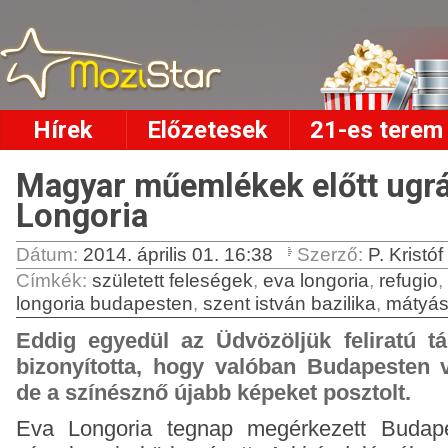
Hírek
Előzetesek
21-es terem
Magyar műemlékek előtt ugrá
Longoria
Dátum:
2014. április 01. 16:38
Szerző:
P. Kristóf
Címkék
:
született feleségek
,
eva longoria
,
refugio
,
longoria budapesten
,
szent istván bazilika
,
mátyás
Eddig egyedül az Üdvözöljük feliratú tá
bizonyította, hogy valóban Budapesten 
de a színésznő újabb képeket posztolt.
Eva Longoria tegnap megérkezett Budap