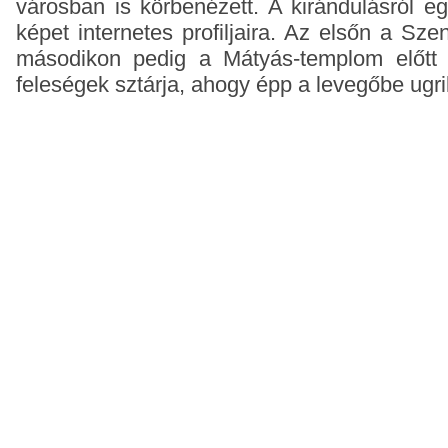
városban is körbenézett. A kirándulásról eg
képet internetes profiljaira. Az elsőn a Szen
másodikon pedig a Mátyás-templom előtt l
feleségek sztárja, ahogy épp a levegőbe ug