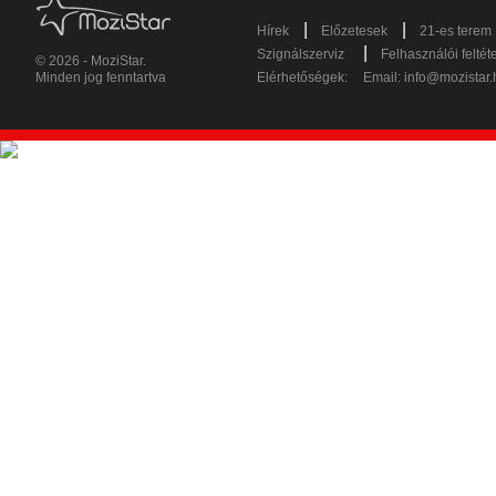
|
|
Hírek
Előzetesek
21-es terem
|
Szignálszerviz
Felhasználói feltét
© 2026 - MoziStar.
Minden jog fenntartva
Elérhetőségek:
Email:
info@mozistar.