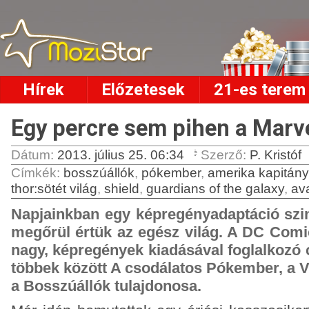
Hírek
Előzetesek
21-es terem
Egy percre sem pihen a Marv
Dátum:
2013. július 25. 06:34
Szerző:
P. Kristóf
Címkék
:
bosszúállók
,
pókember
,
amerika kapitány
thor:sötét világ
,
shield
,
guardians of the galaxy
,
ava
Napjainkban egy képregényadaptáció szint
megőrül értük az egész világ. A DC Comi
nagy, képregények kiadásával foglalkozó 
többek között A csodálatos Pókember, a 
a Bosszúállók tulajdonosa.