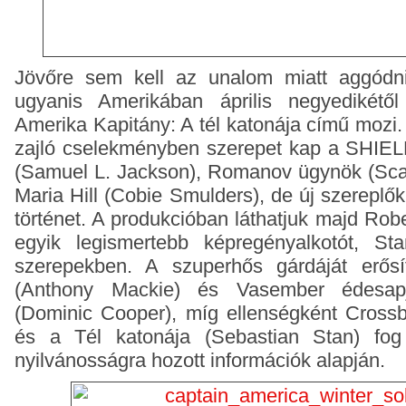
Jövőre sem kell az unalom miatt aggódni
ugyanis Amerikában április negyedikétől
Amerika Kapitány: A tél katonája című mozi.
zajló cselekményben szerepet kap a SHIEL
(Samuel L. Jackson), Romanov ügynök (Scar
Maria Hill (Cobie Smulders), de új szereplő
történet. A produkcióban láthatjuk majd Rob
egyik legismertebb képregényalkotót, St
szerepekben. A szuperhős gárdáját erős
(Anthony Mackie) és Vasember édesap
(Dominic Cooper), míg ellenségként Crossb
és a Tél katonája (Sebastian Stan) fog 
nyilvánosságra hozott információk alapján.