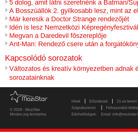
5 dolog, amit látni szeretnénk a Batman/S
A Bosszúállók 2. gyilkosabb lesz, mint az e
Már keresik a Doctor Strange rendezőjét
Idén is lesz Nemzetközi Képregényfesztivál
Megvan a Daredevil főszereplője
Ant-Man: Rendező csere után a forgatókönyv
Kapcsolódó sorozatok
Változatos és kreatív környezetben adnak 
sorozatainknak
|
|
Hírek
Előzetesek
21-es terem
|
Szignálszerviz
Felhasználói feltét
© 2026 - MoziStar.
Minden jog fenntartva
Elérhetőségek:
Email:
info@mozistar.