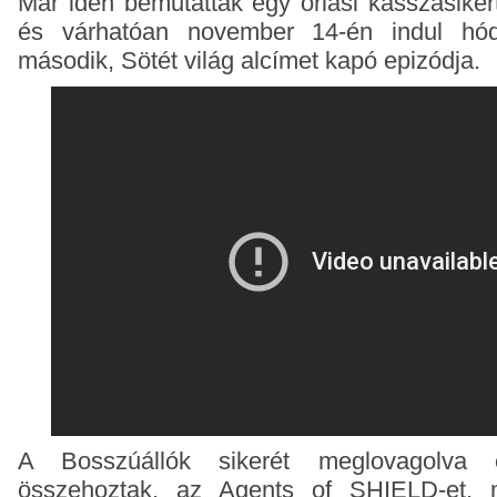
Már idén bemutattak egy óriási kasszasiker
és várhatóan november 14-én indul hód
második, Sötét világ alcímet kapó epizódja.
A Bosszúállók sikerét meglovagolva 
összehoztak, az Agents of SHIELD-et, m