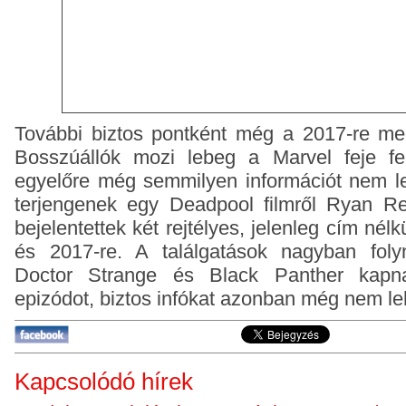
További biztos pontként még a 2017-re meg
Bosszúállók mozi lebeg a Marvel feje fel
egyelőre még semmilyen
információt nem l
terjengenek egy Deadpool filmről Ryan Rey
bejelentettek két rejtélyes, jelenleg cím nélk
és 2017-re. A találgatások nagyban foly
Doctor Strange és Black Panther kapn
epizódot, biztos infókat azonban még nem leh
Kapcsolódó hírek