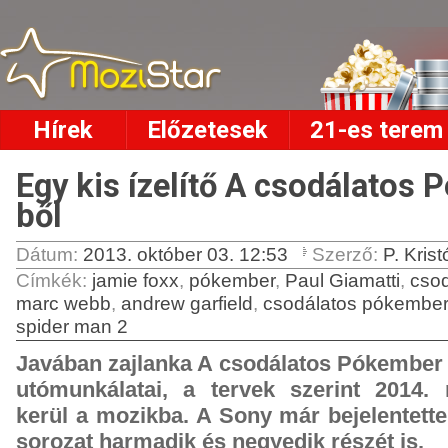
Hírek
Előzetesek
21-es terem
Egy kis ízelítő A csodálatos
ből
Dátum:
2013. október 03. 12:53
Szerző:
P. Krist
Címkék
:
jamie foxx
,
pókember
,
Paul Giamatti
,
cso
marc webb
,
andrew garfield
,
csodálatos pókember
spider man 2
Javában zajlanka A csodálatos Pókember
utómunkálatai, a tervek szerint 2014
kerül a mozikba. A Sony már bejelentette,
sorozat harmadik és negyedik részét is.