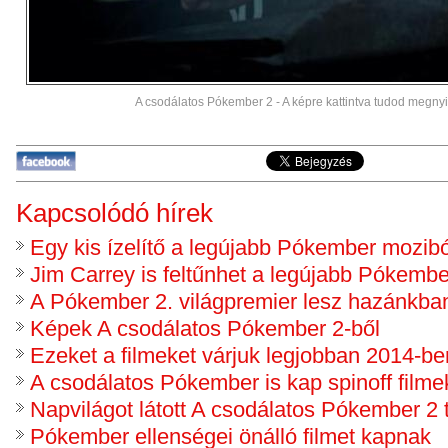
A csodálatos Pókember 2 - A képre kattintva tudod megnyitn
Kapcsolódó hírek
Egy kis ízelítő a legújabb Pókember mozibó
Jim Carrey is feltűnhet a legújabb Pókemb
A Pókember 2. világpremier lesz hazánkba
Képek A csodálatos Pókember 2-ből
Ezeket a filmeket várjuk legjobban 2014-ben
A csodálatos Pókember is kap spinoff filme
Napvilágot látott A csodálatos Pókember 2 
Pókember ellenségei önálló filmet kapnak