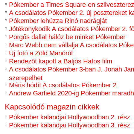
Pókember a Times Square-en szilveszterez
A csodálatos Pókember 2. új posztereket k
Pókember lehúzza Rinó nadrágját
Jótékonykodik A csodálatos Pókember 2. 
Pörgős dallal hálóz be minket Pókember
Marc Webb nem vállalja A csodálatos Póke
Új fotó a Zöld Manóról
Rendezőt kapott a Baljós Hatos film
A csodálatos Pókember 3-ban J. Jonah Ja
szerepelhet
Máris hódít A csodálatos Pókember 2.
Andrew Garfield 2020-ig Pókember maradh
Kapcsolódó magazin cikkek
Pókember kalandjai Hollywoodban 2. rész
Pókember kalandjai Hollywoodban 3. rész