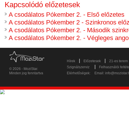
Kapcsolódó előzetesek
A csodálatos Pókember 2. - Első előzetes
A csodálatos Pókember 2 - Szinkronos elő
A csodálatos Pókember 2. - Második szinkr
A csodálatos Pókember 2. - Végleges angol
|
|
Hírek
Előzetesek
21-es terem
|
Szignálszerviz
Felhasználói feltét
© 2026 - MoziStar.
Minden jog fenntartva
Elérhetőségek:
Email:
info@mozistar.