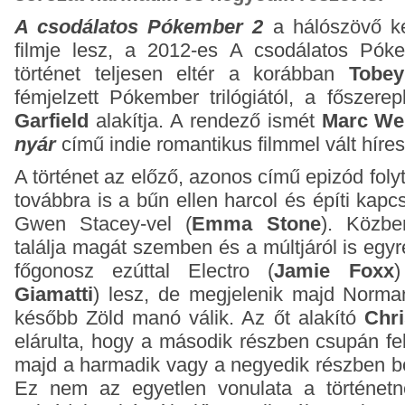
A csodálatos Pókember 2
a hálószövő ké
filmje lesz, a 2012-es A csodálatos Póke
történet teljesen eltér a korábban
Tobey
fémjelzett Pókember trilógiától, a főszerep
Garfield
alakítja. A rendező ismét
Marc We
nyár
című indie romantikus filmmel vált híre
A történet az előző, azonos című epizód foly
továbbra is a bűn ellen harcol és építi kapcs
Gwen Stacey-vel (
Emma Stone
). Közbe
találja magát szemben és a múltjáról is egy
főgonosz ezúttal Electro (
Jamie Foxx
Giamatti
) lesz, de megjelenik majd Norman
később Zöld manó válik. Az őt alakító
Chr
elárulta, hogy a második részben csupán fel
majd a harmadik vagy a negyedik részben bo
Ez nem az egyetlen vonulata a történetn