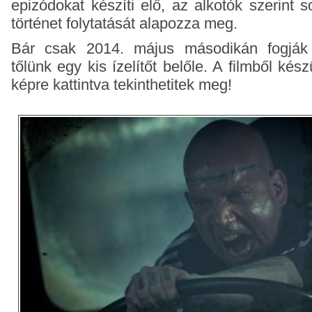
epizódokat készíti elő, az alkotók szerint 
történet folytatását alapozza meg.
Bár csak 2014. május másodikán fogják 
tőlünk egy kis ízelítőt belőle. A filmből kés
képre kattintva tekinthetitek meg!