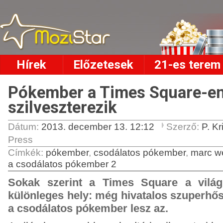
Hírek
Előzetesek
21-es terem
Pókember a Times Square-e
szilveszterezik
Dátum:
2013. december 13. 12:12
Szerző:
P. Kr
Press
Címkék
:
pókember
,
csodálatos pókember
,
marc w
a csodálatos pókember 2
Sokak szerint a Times Square a világ
különleges hely: még hivatalos szuperhős
a csodálatos pókember lesz az.