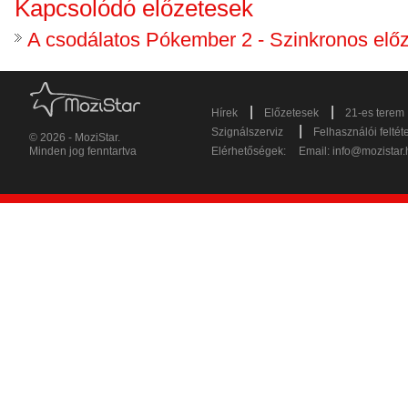
Kapcsolódó előzetesek
A csodálatos Pókember 2 - Szinkronos elő
|
|
Hírek
Előzetesek
21-es terem
|
Szignálszerviz
Felhasználói feltét
© 2026 - MoziStar.
Minden jog fenntartva
Elérhetőségek:
Email:
info@mozistar.