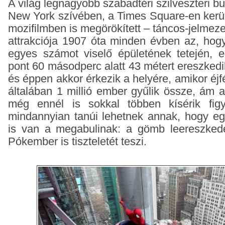
A világ legnagyobb szabadtéri szilveszteri b
New York szívében, a Times Square-en kerül
mozifilmben is megörökített – táncos-jelmez
attrakciója 1907 óta minden évben az, hogy 
egyes számot viselő épületének tetején, 
pont 60 másodperc alatt 43 métert ereszkedi
és éppen akkor érkezik a helyére, amikor éjfé
általában 1 millió ember gyűlik össze, ám a
még ennél is sokkal többen kísérik fig
mindannyian tanúi lehetnek annak, hogy eg
is van a megabulinak: a gömb leereszkedé
Pókember is tiszteletét teszi.