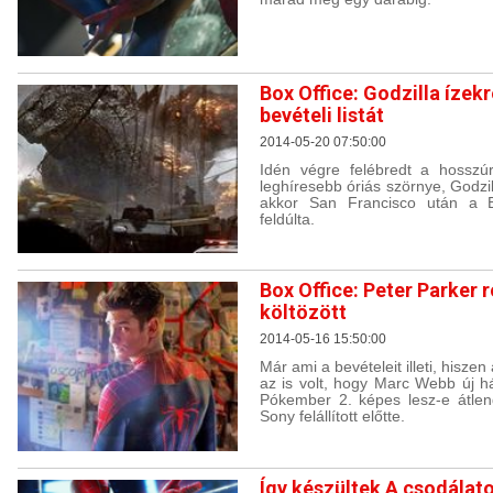
Box Office: Godzilla ízek
bevételi listát
2014-05-20 07:50:00
Idén végre felébredt a hosszúr
leghíresebb óriás szörnye, Godzil
akkor San Francisco után a Bo
feldúlta.
Box Office: Peter Parker
költözött
2014-05-16 15:50:00
Már ami a bevételeit illeti, hisz
az is volt, hogy Marc Webb új h
Pókember 2. képes lesz-e átlen
Sony felállított előtte.
Így készültek A csodálat