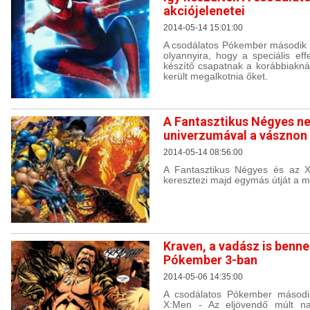
akciójelenetei
2014-05-14 15:01:00
A csodálatos Pókember második ré
olyannyira, hogy a speciális effe
készítő csapatnak a korábbiakná
került megalkotnia őket.
A Fantasztikus Négyes ne
univerzumával a vásznon
2014-05-14 08:56:00
A Fantasztikus Négyes és az 
keresztezi majd egymás útját a 
Kraven, a vadász is benne
Pókember 3-ban
2014-05-06 14:35:00
A csodálatos Pókember másodi
X:Men - Az eljövendő múlt nap