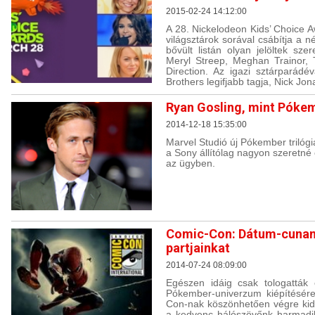
2015-02-24 14:12:00
A 28. Nickelodeon Kids’ Choice A
világsztárok sorával csábítja a 
bővült listán olyan jelöltek sze
Meryl Streep, Meghan Trainor, 
Direction. Az igazi sztárparádé
Brothers legifjabb tagja, Nick Jon
Ryan Gosling, mint Póke
2014-12-18 15:35:00
Marvel Studió új Pókember trilóg
a Sony állítólag nagyon szeretné 
az ügyben.
Comic-Con: Dátum-cunami
partjainkat
2014-07-24 08:09:00
Egészen idáig csak tologatták
Pókember-univerzum kiépítésére
Con-nak köszönhetően végre kide
a kedvenc hálószövőnk harmadik