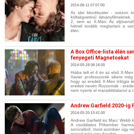
2014-06-11 07:07:00
Az idei blockbuster - szezon 
költségvetésű látványfilmeknek
2, sem az X-Men: Az eljövendő
hétnél tovább megtartani a veze
élén.
A Box Office-lista élén 
fenyegeti Magnetoekat
2014-05-28 08:16:00
Hiába telt el 4 év az első X-Men
Xavier professzorék sikere még 
hogy az eredeti X-Men trilógia l
eredeti nevén Rozsomák - eredet
nem nyerte el maradéktalanul a r
Andrew Garfield 2020-ig
2014-05-20 15:41:00
Andrew Garfield és Marc Webb ko
A csodálatos Pókember harmad
sorozatból, most azonban úgy né
marad még egy darabig.