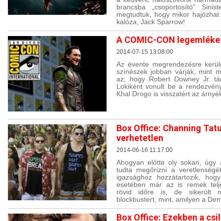
brancsba „csoportosító” Sinis
megtudtuk, hogy mikor hajózhat 
kalóza, Jack Sparrow!
A COMIC-CON legemlékeze
2014-07-15 13:08:00
Az évente megrendezésre kerülő
színészek jobban várják, mint m
az, hogy Robert Downey Jr. tá
Lokiként vonult be a rendezvény
Khal Drogo is visszatért az árnyék
Box Office: Channing Tat
verhetetlen
2014-06-16 11:17:00
Ahogyan előtte oly sokan, úgy 
tudta megőrizni a veretlenségé
igazsághoz hozzátartozik, hogy
esetében már az is remek telj
rövid időre is, de sikerült
blockbustert, mint, amilyen a De
Box Office: Ezekben a csi