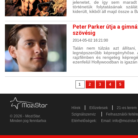
jelenetet, de így sem maradt 
történetük folytatásának szálá
kiderült, kikből áll majd össze a B
Peter Parker útja a gimn
szövésig
2014-05-02 16:21:00
Talán nem túlzás azt állítan
legnépszerűbb képregényhőse. 
rajzfilmben és rengeteg képregé
ezenfelül Hollywoodban is igazá
1
2
3
4
5
|
|
Hírek
Előzetesek
21-es terem
|
Szignálszerviz
Felhasználói feltét
© 2026 - MoziStar.
Minden jog fenntartva
Elérhetőségek:
Email:
info@mozistar.