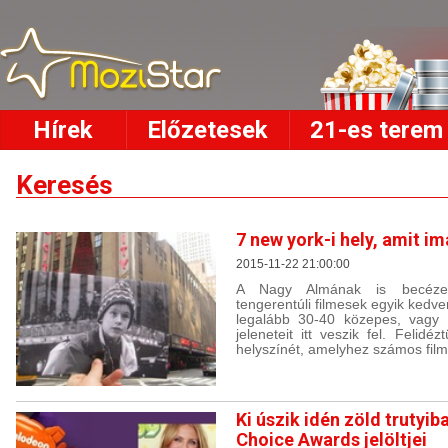
Hírek
Előzetesek
21-es terem
Keresés
7 new york-i hely, amit 
2015-11-22 21:00:00
A Nagy Almának is becézet
tengerentúli filmesek egyik kedve
legalább 30-40 közepes, vagy 
jeleneteit itt veszik fel. Felidé
helyszínét, amelyhez számos film
Ki úszik idén zöld trutyib
Choice Awards jelöltjei