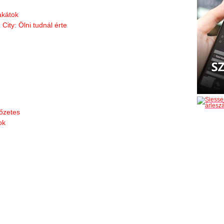
lakátok
City: Ölni tudnál érte
lőzetes
ok