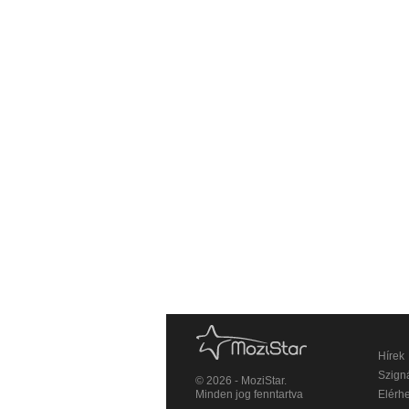
Hírek
Szigná
© 2026 - MoziStar.
Minden jog fenntartva
Elérh