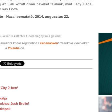
 az újak között olyan neveket találunk, mint Lady Gaga,
y Ray Liotta.
rte - Hazai bemutató: 2014. augusztus 22.
e - A képre kattintva tudod megnyitni a galériát.
Csatlakozz közösségünkhöz
a
Facebookon
! Csekkold videóinkat
a
Youtube
-on.
 City 2-ben!
kátja
okhoz Josh Brolin!
etképek