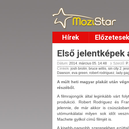
Hírek
Előzetese
Első jelentképek 
Dátum:
2014. március 05. 14:48
Szerző:
P.
Címkék
:
josh brolin
,
bruce willis
,
sin city 2
,
jes
Dawson
,
eva green
,
robert rodriguez
,
lady ga
A múlt heti magyar plakát után végr
részéből.
A filmrajongók által leginkább várt fol
produkció. Robert Rodriguez és Fran
jelennie, de már akkor is csúszásban 
utómunkálatai milyen sok időt veszn
Machete gyilkol című filmjét is.
A kisebb-nagyobb szerepekben ezúttal is