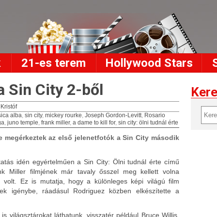
k
21-es terem
Hollywood Stars
a Sin City 2-ből
Ker
 Kristóf
sica alba
,
sin city
,
mickey rourke
,
Joseph Gordon-Levitt
,
Rosario
ga
,
juno temple
,
frank miller
,
a dame to kill for
,
sin city: ölni tudnál érte
e megérkeztek az első jelenetfotók a Sin City második
ytatás idén egyértelműen a Sin City: Ölni tudnál érte című
k Miller filmjének már tavaly ősszel meg kellett volna
volt. Ez is mutatja, hogy a különleges képi világú film
ek igénybe, ráadásul Rodriguez közben elkészítette a
 világsztárokat láthatunk, visszatér például Bruce Willis,