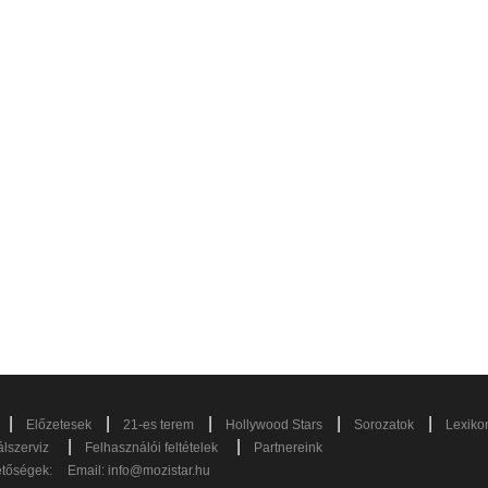
|
|
|
|
|
Előzetesek
21-es terem
Hollywood Stars
Sorozatok
Lexiko
|
|
lszerviz
Felhasználói feltételek
Partnereink
etőségek:
Email:
info@mozistar.hu