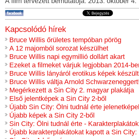
A film tervezett bemutatója: 2013. október 4.
Kapcsolódó hírek
Bruce Willis őrületes tempóban pörög
A 12 majomból sorozat készülhet
Bruce Willis napi egymillió dollárt akart
Ezeket a filmeket várjuk legjobban 2014-ben
Bruce Willis lányáról erotikus képek készül
Bruce Willis váltja Arnold Schwarzeneggert
Megérkezett a Sin City 2. magyar plakátja
Első jelentképek a Sin City 2-ből
Újabb Sin City: Ölni tudnál érte jelenetképe
Újabb képek a Sin City 2-ből
Sin City: Ölni tudnál érte - Karakterplakátok
Újabb karakterplakátokat kapott a Sin City: 