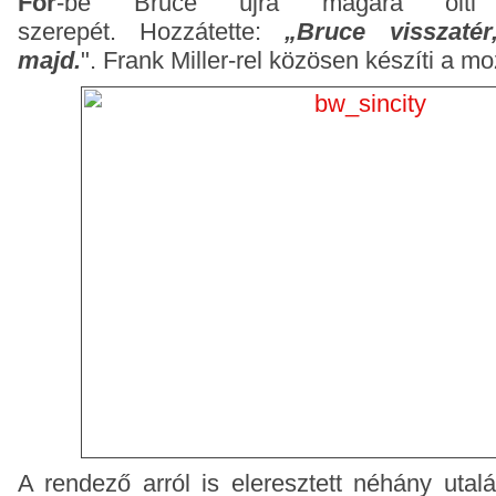
For
-be Bruce újra magára ölti 
szerepét. Hozzátette:
„Bruce visszatér
majd.
". Frank Miller-rel közösen készíti a moz
A rendező arról is eleresztett néhány utal