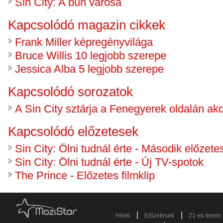
Sin City: A bűn városa
Kapcsolódó magazin cikkek
Frank Miller képregényvilága
Bruce Willis 10 legjobb szerepe
Jessica Alba 5 legjobb szerepe
Kapcsolódó sorozatok
A Sin City sztárja a Fenegyerek oldalán ak
Kapcsolódó előzetesek
Sin City: Ölni tudnál érte - Második előzete
Sin City: Ölni tudnál érte - Új TV-spotok
The Prince - Előzetes filmklip
|
|
Hírek
Előzetesek
21-es terem