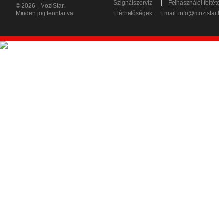
|
Szignálszerviz
Felhasználói feltét
© 2026 - MoziStar.
Minden jog fenntartva
Elérhetőségek:
Email:
info@mozistar.