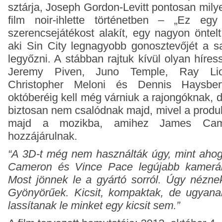
sztárja, Joseph Gordon-Levitt pontosan mily
film noir-ihlette történetben – „Ez egy
szerencsejátékost alakít, egy nagyon öntelt
aki Sin City legnagyobb gonosztevőjét a sa
legyőzni.
A stábban rajtuk kívül olyan híres
Jeremy Piven, Juno Temple, Ray Liot
Christopher Meloni és Dennis Haysber
októberéig kell még várniuk a rajongóknak, d
biztosan nem csalódnak majd, mivel a produ
majd a mozikba, amihez James Cam
hozzájárulnak.
“A 3D-t még nem használták úgy, mint ahog
Cameron és Vince Pace legújabb kameráit
Most jönnek le a gyártó sorról. Úgy néznek 
Gyönyörűek. Kicsit, kompaktak, de ugyan
lassítanak le minket egy kicsit sem.”