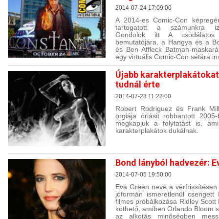
2014-07-24 17:09:00
A 2014-es Comic-Con képregény
tartogatott a számunkra izg
Gondolok itt A csodálatos
bemutatójára, a Hangya és a Bos
és Ben Affleck Batman-maskaráj
egy virtuális Comic-Con sétára invi
Újabb karakterplakátokat 
tudnál érte
2014-07-23 11:22:00
Robert Rodriguez és Frank Mill
orgiája óriásit robbantott 200
megkapjuk a folytatást is, am
karakterplakátok dukálnak.
Bond lányból hadvezér: E
2014-07-05 19:50:00
Eva Green neve a vérfrissítésen 
jóformán ismeretlenül csengett
filmes próbálkozása Ridley Scott 
köthető, amiben Orlando Bloom sz
az alkotás minőségben messz