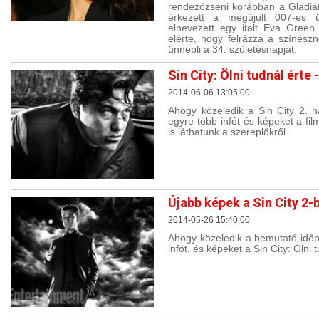
rendezőzseni korábban a Gladiáto
érkezett a megújult 007-es 
elnevezett egy italt Eva Green
elérte, hogy felrázza a színészn
ünnepli a 34. születésnapját.
Sin City: Ölni tudnál érte
2014-06-06 13:05:00
Ahogy közeledik a Sin City 2. 
egyre több infót és képeket a fil
is láthatunk a szereplőkről.
Újabb képek a Sin City 2-
2014-05-26 15:40:00
Ahogy közeledik a bemutató időp
infót, és képeket a Sin City: Ölni 