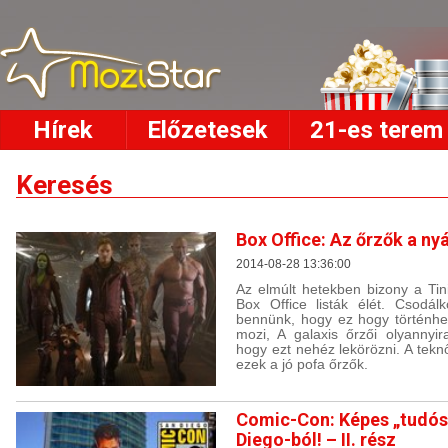
Hírek
Előzetesek
21-es terem
Keresés
Box Office: Az őrzők a ny
2014-08-28 13:36:00
Az elmúlt hetekben bizony a Tin
Box Office listák élét. Csodál
bennünk, hogy ez hogy történhe
mozi, A galaxis őrzői olyannyir
hogy ezt nehéz lekörözni. A tek
ezek a jó pofa őrzők.
Comic-Con: Képes „tudósí
Diego-ból! – II. rész