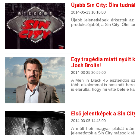
Újabb Sin City: Ölni tudná
2014-05-13 10:10:00
Újabb jelenetképek érkeztek az 
produkciójából, a Sin City: Ölni tu
Egy tragédia miatt nyúl
Josh Brolin!
2014-03-25 20:59:00
A Men in Black 45 esztendős sz
több alkalommal is használt hero
is elárulta, hogy mi vitte bele e
Első jelentképek a Sin Cit
2014-03-05 14:48:00
A múlt heti magyar plakát utá
jelenetfotók a Sin City második r