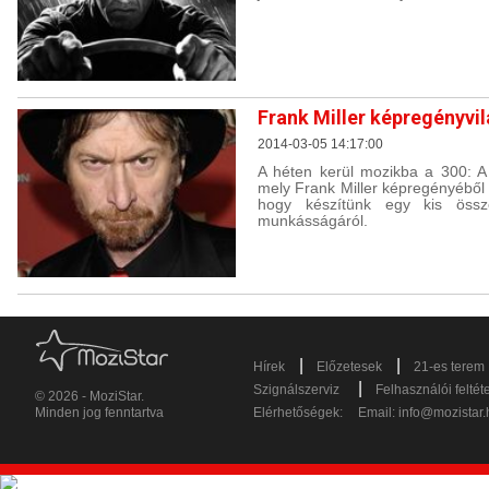
Frank Miller képregényvi
2014-03-05 14:17:00
A héten kerül mozikba a 300: A 
mely Frank Miller képregényéből 
hogy készítünk egy kis össze
munkásságáról.
|
|
Hírek
Előzetesek
21-es terem
|
Szignálszerviz
Felhasználói feltét
© 2026 - MoziStar.
Minden jog fenntartva
Elérhetőségek:
Email:
info@mozistar.