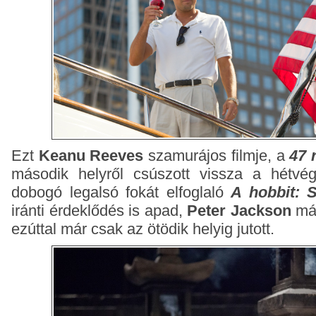
Ezt
Keanu Reeves
szamurájos filmje, a
47 
második helyről csúszott vissza a hétvé
dobogó legalsó fokát elfoglaló
A hobbit: 
iránti érdeklődés is apad,
Peter Jackson
más
ezúttal már csak az ötödik helyig jutott.