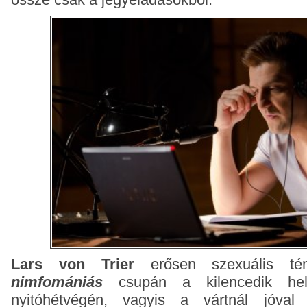
Lars von Trier
erősen szexuális té
nimfomániás
csupán a kilencedik hel
nyitóhétvégén, vagyis a vártnál jóval