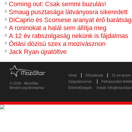
Coming out: Csak semmi buzulás!
Smaug pusztasága látványosra sikeredett
DiCaprio és Scorsese aranyat érő barátság
A roninokat a halál sem állítja meg
A 12 év rabszolgaság nekünk is fájdalmas
Óriási dózisú szex a mozivásznon
Jack Ryan újratöltve
|
|
Hírek
Előzetesek
21-es terem
|
Szignálszerviz
Felhasználói feltét
© 2026 - MoziStar.
Minden jog fenntartva
Elérhetőségek:
Email:
info@mozistar.