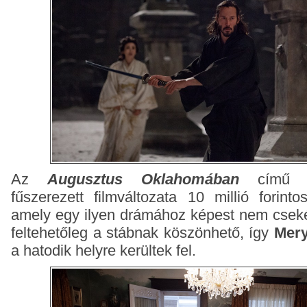
Az
Augusztus Oklahomában
című dr
fűszerezett filmváltozata 10 millió forintos
amely egy ilyen drámához képest nem csekél
feltehetőleg a stábnak köszönhető, így
Mery
a hatodik helyre kerültek fel.