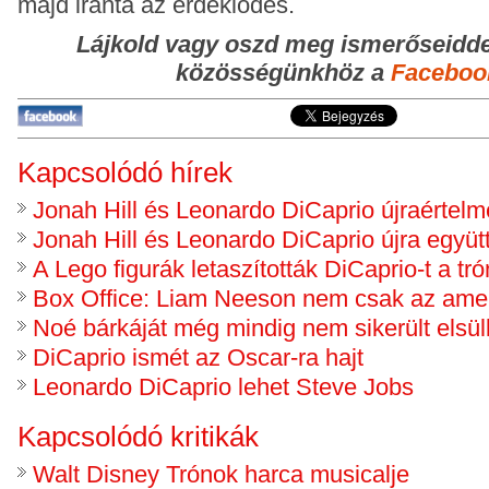
majd iránta az érdeklődés.
Lájkold vagy oszd meg ismerőseidde
közösségünkhöz a
Faceboo
Kapcsolódó hírek
Jonah Hill és Leonardo DiCaprio újraértelme
Jonah Hill és Leonardo DiCaprio újra együt
A Lego figurák letaszították DiCaprio-t a tró
Box Office: Liam Neeson nem csak az amerik
Noé bárkáját még mindig nem sikerült elsül
DiCaprio ismét az Oscar-ra hajt
Leonardo DiCaprio lehet Steve Jobs
Kapcsolódó kritikák
Walt Disney Trónok harca musicalje