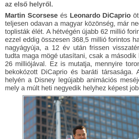
az első helyről.
Martin Scorsese
és
Leonardo DiCaprio
öt
teljesen odavan a magyar közönség, már neg
toplisták élét. A hétvégén újabb 62 millió fori
ezzel eddig összesen 368,5 millió forintos ha
nagyágyúja, a 12 év után frissen visszat
tudta maga mögé utasítani, csak a második h
26 milliójával. Ez is mutatja, mennyire to
bekokózott DiCaprio és baráti társasága.
helyén a Disney legújabb animációs mesé
mely a múlt heti negyedik helyhez képest job