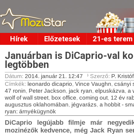
Hírek
Előzetesek
21-es terem
Januárban is DiCaprio-val k
legtöbben
Dátum:
2014. január 21. 12:47
Szerző:
P. Kristóf
Címkék
:
leonardo dicaprio
,
Vince Vaughn
,
csányi 
47 ronin
,
Peter Jackson
,
jack ryan
,
elpuskázva
,
a 
wolf of wall street
,
box office
,
coming out
,
12 év ra
augusztus oklahomában
,
jégvarázs
,
a hobbit - s
ryan: árnyékügynök
DiCaprio legújabb filmje már negyed
mozinézők kedvence, még Jack Ryan sem 