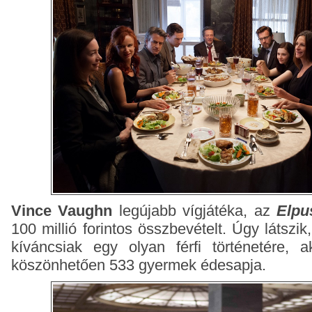
Vince Vaughn
legújabb vígjátéka, az
Elpu
100 millió forintos összbevételt. Úgy látsz
kíváncsiak egy olyan férfi történetére, a
köszönhetően 533 gyermek édesapja.