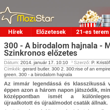
Hírek
Előzetesek
21-es terem
300 - A birodalom hajnala - 
Szinkronos előzetes
Dátum:
2014. január 17. 10:10
Szerző:
P. Kristóf
Címkék
:
gerard butler
,
300 2
,
300:rise of an empir
green
,
300 - a birodalom hajnala
Az immár legendássá és klasszikussá vá
éppen azon a három napon játszódik, mint 
középpontban ismét a különleges 
újraalkotott és újraálmodot csaták állnak.