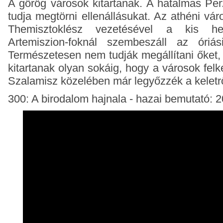
A görög városok kitartanak. A hatalmas Pe
tudja megtörni ellenállásukat. Az athéni vá
Themisztoklész vezetésével a kis h
Artemiszion-foknál szembeszáll az óriási
Természetesen nem tudják megállítani őket, 
kitartanak olyan sokáig, hogy a városok fel
Szalamisz közelében már legyőzzék a keletről
300: A birodalom hajnala - hazai bemutató: 2