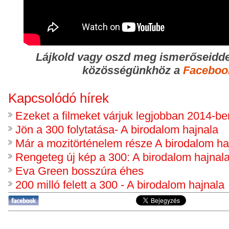
Lájkold vagy oszd meg ismerőseidde
közösségünkhöz a
Faceboo
Kapcsolódó hírek
Ezeket a filmeket várjuk legjobban 2014-ben
Jön a 300 folytatása- A birodalom hajnala
Már a mozitörténelem része A birodalom ha
Rengeteg új kép a 300: A birodalom hajnala
Eva Green bosszúra éhes
200 milló felett a 300 - A birodalom hajnala