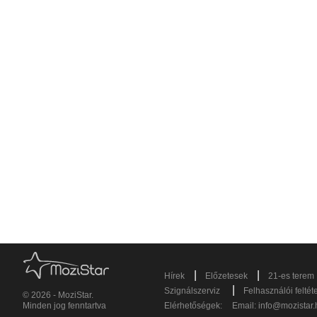
|
|
Hírek
Előzetesek
21-es terem
|
Szignálszerviz
Felhasználói feltét
© 2026 - MoziStar.
Minden jog fenntartva
Elérhetőségek:
Email:
info@mozistar.