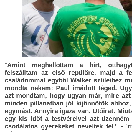
"
Amint meghallottam a hírt, otthagy
felszálltam az első repülőre, majd a 
családommal egyből Walker szüleihez me
mondta nekem: Paul imádott téged. Ügye
azt mondtam, hogy ugyan már, mire azt
minden pillanatban jól kijönnötök ahhoz
egymást. Annyira igaza van. Utóirat: Miut
egy kis időt a testvéreivel azt üzenném
csodálatos gyerekeket neveltek fel
." - í