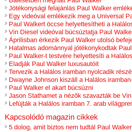
Balesetben meghalt Paul Walker
Jótékonysági felajánlás Paul Walker emlék
Egy videóval emlékezik meg a Universal Pa
Paul Walkert öccse helyettesítheti a Halál
Vin Diesel videóval búcsúztatja Paul Walke
Áprilisban érkezik Paul Walker utolsó befeje
Hatalmas adománnyal jótékonykodtak Paul W
Paul Walker-t testvére helyettesíti a Halál
Eladják Paul Walker luxusautóit
Tervezik a Halálos iramban nyolcadik részé
Dwayne Johnson kiszáll a Halálos iramban
Paul Walker el akart búcsúzni
Jason Stathamet a nézők szavazták be Vin
Lefújták a Halálos iramban 7. arab világpre
Kapcsolódó magazin cikkek
5 dolog, amit biztos nem tudtál Paul Walker