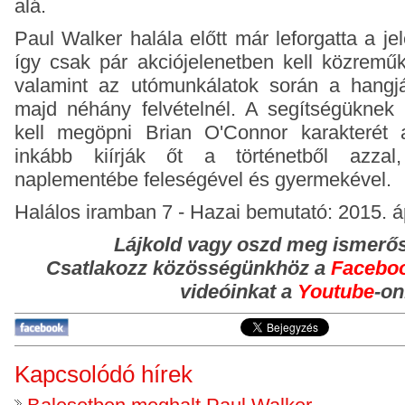
alá.
Paul Walker halála előtt már leforgatta a jel
így csak pár akciójelenetben kell közreműk
valamint az utómunkálatok során a hangjá
majd néhány felvételnél. A segítségükne
kell megöpni Brian O'Connor karakterét a
inkább kiírják őt a történetből azza
naplementébe feleségével és gyermekével.
Halálos iramban 7 - Hazai bemutató: 2015. áp
Lájkold vagy oszd meg ismerő
Csatlakozz közösségünkhöz
a
Facebo
videóinkat a
Youtube
-on
Kapcsolódó hírek