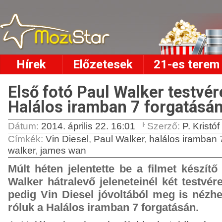
Hírek
Előzetesek
21-es terem
Első fotó Paul Walker testvére
Halálos iramban 7 forgatásá
Dátum:
2014. április 22. 16:01
Szerző:
P. Kristóf
Címkék
:
Vin Diesel
,
Paul Walker
,
halálos iramban 
walker
,
james wan
Múlt héten jelentette be a filmet készítő
Walker hátralevő jeleneteinél két testvér
pedig Vin Diesel jóvoltából meg is nézhe
róluk a Halálos iramban 7 forgatásán.