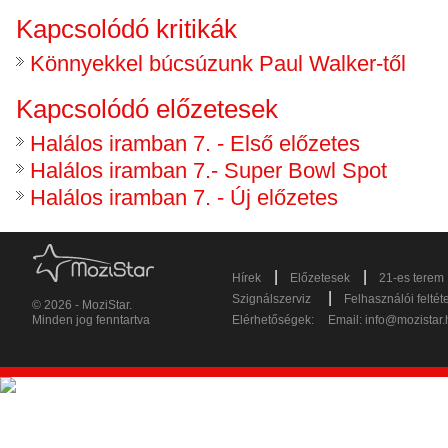
Kapcsolódó kritikák
Könnyekkel búcsúzunk Paul Walker-től
Kapcsolódó előzetesek
Halálos iramban 7. - Első előzetes
Halálos iramban 7.- Super Bowl Spot
Halálos iramban 7. - Új előzetes
|
|
Hírek
Előzetesek
21-es terem
|
Szignálszerviz
Felhasználói feltét
© 2026 - MoziStar.
Minden jog fenntartva
Elérhetőségek:
Email:
info@mozistar.