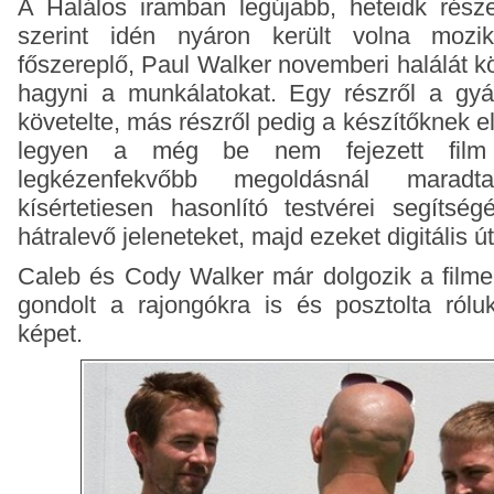
A Halálos iramban legújabb, heteidk része
szerint idén nyáron került volna moz
főszereplő, Paul Walker novemberi halálát k
hagyni a munkálatokat. Egy részről a gyá
követelte, más részről pedig a készítőknek el
legyen a még be nem fejezett film
legkézenfekvőbb megoldásnál maradt
kísértetiesen hasonlító testvérei segítség
hátralevő jeleneteket, majd ezeket digitális ú
Caleb és Cody Walker már dolgozik a filme
gondolt a rajongókra is és posztolta rólu
képet.