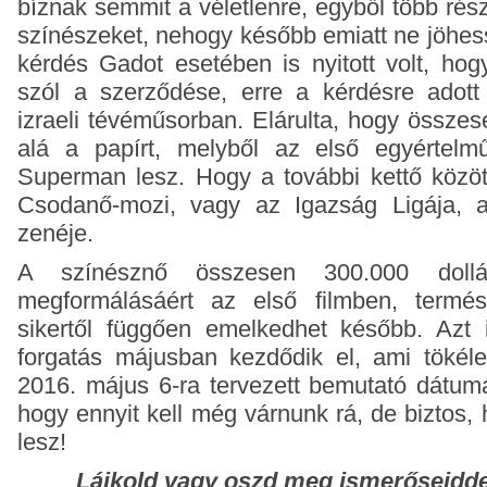
bíznak semmit a véletlenre, egyből több rész
színészeket, nehogy később emiatt ne jöhess
kérdés Gadot esetében is nyitott volt, hog
szól a szerződése, erre a kérdésre adott
izraeli tévéműsorban. Elárulta, hogy összes
alá a papírt, melyből az első egyértel
Superman lesz. Hogy a további kettő közöt
Csodanő-mozi, vagy az Igazság Ligája, a
zenéje.
A színésznő összesen 300.000 doll
megformálásáért az első filmben, termés
sikertől függően emelkedhet később. Azt i
forgatás májusban kezdődik el, ami tökéle
2016. május 6-ra tervezett bemutató dátumá
hogy ennyit kell még várnunk rá, de biztos,
lesz!
Lájkold vagy oszd meg ismerőseidde