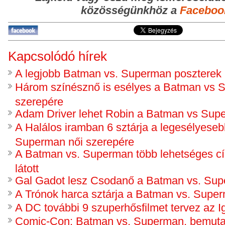
közösségünkhöz a
Faceboo
Kapcsolódó hírek
A legjobb Batman vs. Superman poszterek
Három színésznő is esélyes a Batman vs 
szerepére
Adam Driver lehet Robin a Batman vs Sup
A Halálos iramban 6 sztárja a legesélyese
Superman női szerepére
A Batman vs. Superman több lehetséges cí
látott
Gal Gadot lesz Csodanő a Batman vs. Su
A Trónok harca sztárja a Batman vs. Supe
A DC további 9 szuperhősfilmet tervez az I
Comic-Con: Batman vs. Superman, bemuta