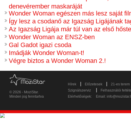
denevérember maskaráját
Wonder Woman egészen más lesz saját fil
Így lesz a csodanő az Igazság Ligájának ta
Az Igazság Ligája már túl van az első hőste
Wonder Woman az ENSZ-ben
Gal Gadot igazi csoda
Imádják Wonder Woman-t!
Végre biztos a Wonder Woman 2.!
|
|
Hírek
Előzetesek
21-es terem
|
Szignálszerviz
Felhasználói feltét
© 2026 - MoziStar.
Minden jog fenntartva
Elérhetőségek:
Email:
info@mozistar.