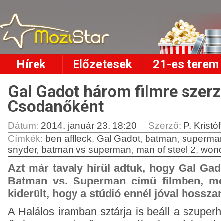
Hírek
Előzetesek
21-es terem
Gal Gadot három filmre szerz
Csodanőként
Dátum:
2014. január 23. 18:20
Szerző:
P. Kristóf
Címkék
:
ben affleck
,
Gal Gadot
,
batman
,
superma
snyder
,
batman vs superman
,
man of steel 2
,
won
Azt már tavaly hírül adtuk, hogy Gal Ga
Batman vs. Superman című filmben, mo
kiderült, hogy a stúdió ennél jóval hosszan
A Halálos iramban sztárja is beáll a szuper