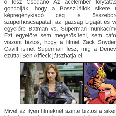
ő lesz Csodanő Az acélember folytatá
gondolják, hogy a Bosszúállók sikere
képregénykiadó cég is összeboro
szuperhőscsapatát, az Igazság Ligáját és v
egyelőre Batman vs. Superman munkacímen
Ezt egyelőre sem megerősíteni, sem cáfo
viszont biztos, hogy a filmet Zack Snyde
Cavill ismét Superman lesz, míg a Denev
ezúttal Ben Affleck játszhatja el.
Mivel az ilyen filmeknél szinte biztos a sike