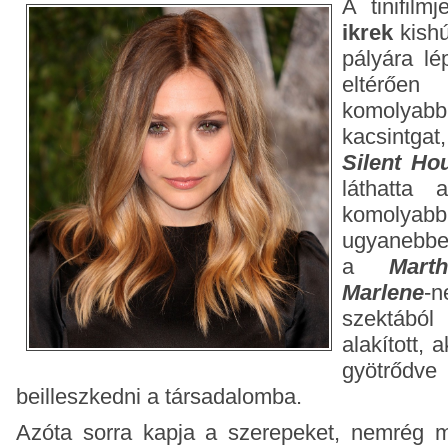
A tinifilm
ikrek
kishú
pályára lé
eltérő
komolyab
kacsintgat
Silent Ho
láthatta 
komoly
ugyanebbe
a
Mar
Marlene
-
szektából 
alakított, 
gyötrődv
beilleszkedni a társadalomba.
Azóta sorra kapja a szerepeket, nemrég