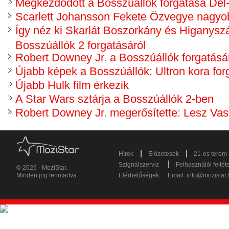
Megkezdődött a Bosszúállók forgatása Dél
Scarlett Johansson Fekete Özvegye nagyob
Így néz ki Skarlát Boszorkány és Higanyszá
Bosszúállók 2 forgatásáról
Robert Downey Jr. a Bosszúállók forgatásár
Újabb képek a Bosszúállók: Ultron kora for
Újabb Hulk film érkezik
A Star Wars sztárja a Bosszúállók 2-ben
Robert Downey Jr. megerősítette: Lesz Va
|
|
Hírek
Előzetesek
21-es terem
|
Szignálszerviz
Felhasználói feltét
© 2026 - MoziStar.
Minden jog fenntartva
Elérhetőségek:
Email:
info@mozistar.