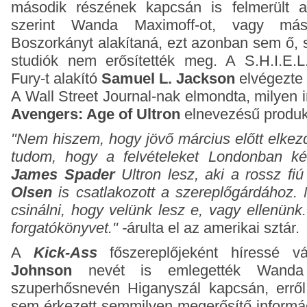
második részének kapcsán is felmerült a
szerint Wanda Maximoff-ot, vagy má
Boszorkányt alakítaná, ezt azonban sem ő, s
studiók nem erősítették meg. A S.H.I.E.L.
Fury-t alakító
Samuel L. Jackson
elvégezte 
A Wall Street Journal-nak elmondta, milyen 
Avengers: Age of Ultron
elnevezésű produkc
"Nem hiszem, hogy jövő március előtt elkezd
tudom, hogy a felvételeket Londonban ké
James Spader
Ultron lesz, aki a rossz fi
Olsen
is csatlakozott a szereplőgárdához.
csinálni, hogy velünk lesz e, vagy ellenün
forgatókönyvet." -
árulta el az amerikai sztár.
A
Kick-Ass
főszereplőjeként híressé vá
Johnson
nevét is emlegették Wanda t
szuperhősnevén Higanyszál kapcsán, errő
sem érkezett semmilyen megerősítő informác