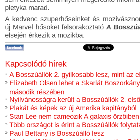
pletyka marad.
A kedvenc szuperhőseinket és mozivászno
új Marvel hősöket felsorakoztató
A Bosszúá
elsején érkezik a mozikba.
Kapcsolódó hírek
A Bosszúállók 2. gyilkosabb lesz, mint az e
Elizabeth Olsen lehet a Skarlát Boszorkán
második részében
Nyilvánosságra került a Bosszúállók 2. első 
Plakát és képek az új Amerika kapitányból
Stan Lee nem cameozik A galaxis őrzőiben
Több országot is érint a Bosszúállók folyta
Paul Bettany is Bosszúálló lesz