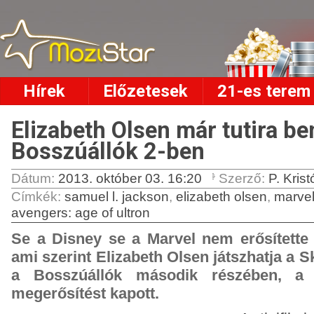
Hírek
Előzetesek
21-es terem
Elizabeth Olsen már tutira be
Bosszúállók 2-ben
Dátum:
2013. október 03. 16:20
Szerző:
P. Krist
Címkék
:
samuel l. jackson
,
elizabeth olsen
,
marve
avengers: age of ultron
Se a Disney se a Marvel nem erősítette 
ami szerint Elizabeth Olsen játszhatja a 
a Bosszúállók második részében, a
megerősítést kapott.