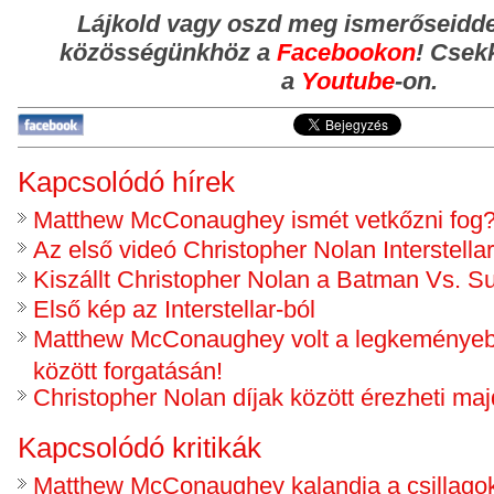
Lájkold vagy oszd meg ismerőseidde
közösségünkhöz
a
Facebookon
!
Csekk
a
Youtube
-on.
Kapcsolódó hírek
Matthew McConaughey ismét vetkőzni fog
Az első videó Christopher Nolan Interstellar
Kiszállt Christopher Nolan a Batman Vs. 
Első kép az Interstellar-ból
Matthew McConaughey volt a legkeményebb
között forgatásán!
Christopher Nolan díjak között érezheti ma
Kapcsolódó kritikák
Matthew McConaughey kalandja a csillago