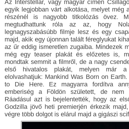
Az Interstellar, vagy magyar címén Csillago
egyik legjobban várt alkotása, melyet még 
részénél is nagyobb titkolózás övez. M
megtudhattunk róla az az, hogy Nola
legnagyszabásúbb filmje lesz és egy csapa
majd, akik egy újonnan talált féreglyukat ki
az űr eddig ismeretlen zugaiba. Mindezek me
még egy teaser plakát és előzetes is, m
mondtak semmit a filmről, de a nagy csend
első hivatalos plakát, melyen már a 
elolvashatjuk: Mankind Was Born on Earth.
to Die Here. Ez magyarra fordítva ann
emberiség a Földön született, de nem it
Ráadásul azt is bejelentették, hogy az els
Godzilla jövő heti premierjén érkezik majd
végre több dolgot is elárul majd a gigászi scifi