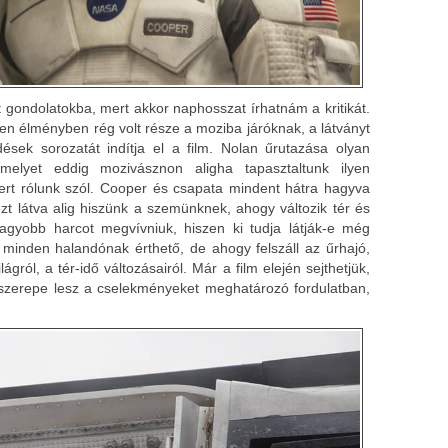
 gondolatokba, mert akkor naphosszat írhatnám a kritikát.
en élményben rég volt része a moziba járóknak, a látványt
ések sorozatát indítja el a film. Nolan űrutazása olyan
melyet eddig mozivásznon aligha tapasztaltunk ilyen
mert rólunk szól. Cooper és csapata mindent hátra hagyva
t látva alig hiszünk a szemünknek, ahogy változik tér és
nagyobb harcot megvívniuk, hiszen ki tudja látják-e még
g minden halandónak érthető, de ahogy felszáll az űrhajó,
gról, a tér-idő változásairól. Már a film elején sejthetjük,
 szerepe lesz a cselekményeket meghatározó fordulatban,