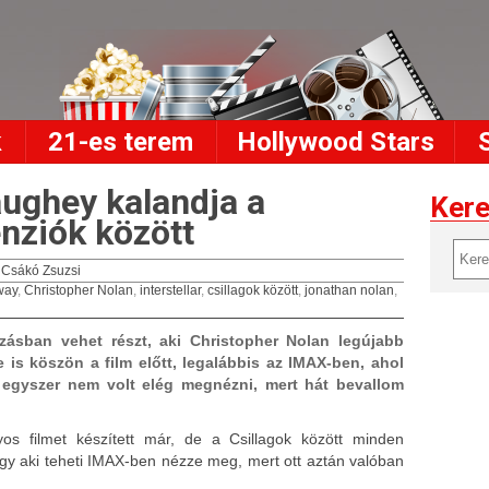
k
21-es terem
Hollywood Stars
ghey kalandja a
Ker
enziók között
:
Csákó Zsuzsi
way
,
Christopher Nolan
,
interstellar
,
csillagok között
,
jonathan nolan
,
azásban vehet részt, aki Christopher Nolan legújabb
e is köszön a film előtt, legalábbis az IMAX-ben, ahol
, egyszer nem volt elég megnézni, mert hát bevallom
s filmet készített már, de a Csillagok között minden
gy aki teheti IMAX-ben nézze meg, mert ott aztán valóban