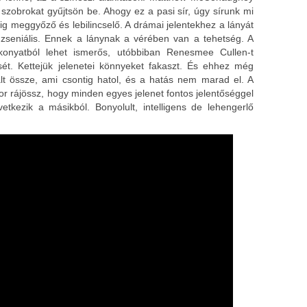
 szobrokat gyűjtsön be. Ahogy ez a pasi sír, úgy sírunk mi
ig meggyőző és lebilincselő. A drámai jelentekhez a lányát
zseniális. Ennek a lánynak a vérében van a tehetség. A
konyatból lehet ismerős, utóbbiban Renesmee Cullen-t
sét. Kettejük jelenetei könnyeket fakaszt. És ehhez még
t össze, ami csontig hatol, és a hatás nem marad el. A
r rájössz, hogy minden egyes jelenet fontos jelentőséggel
tkezik a másikból. Bonyolult, intelligens de lehengerlő