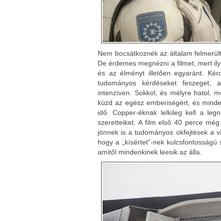
Nem bocsátkoznék az általam felmerült
De érdemes megnézni a filmet, mert ily
és az élményt illetően egyaránt. Kérd
tudományos kérdéseket feszeget, a
intenzíven. Sokkol, és mélyre hatol, 
küzd az egész emberiségért, és mindez
idő. Copper-éknak lelkileg kell a leg
szeretteiket. A film első 40 perce mé
jönnek is a tudományos okfejtések a vilá
hogy a „kísértet”-nek kulcsfontosságú
amitől mindenkinek leesik az álla.