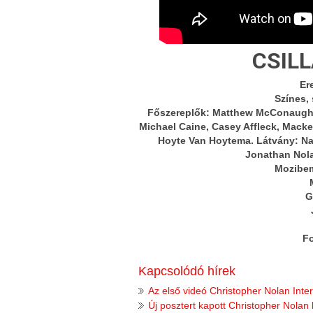
CSIL
Ere
Színes, 
Főszereplők: Matthew McConaughe
Michael Caine, Casey Affleck, Macke
Hoyte Van Hoytema. Látvány: Nat
Jonathan Nola
Mozibem
G
Fo
Kapcsolódó hírek
Az első videó Christopher Nolan Inter
Új posztert kapott Christopher Nolan 