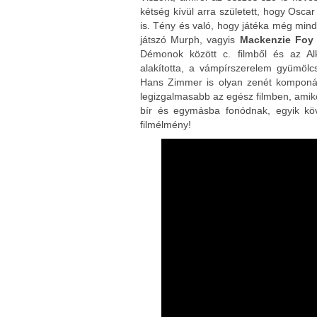
kétség kívül arra született, hogy Oscar
is. Tény és való, hogy játéka még mind
játszó Murph, vagyis
Mackenzie Foy
Démonok között c. filmből és az Al
alakította, a vámpírszerelem gyümölc
Hans Zimmer is olyan zenét komponál
legizgalmasabb az egész filmben, amiko
bír és egymásba fonódnak, egyik köve
filmélmény!