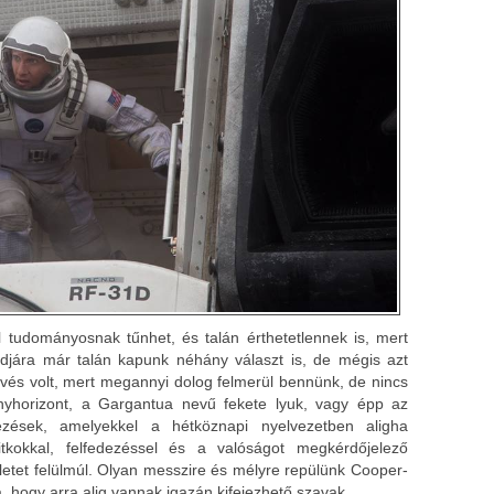
úl tudományosnak tűnhet, és talán érthetetlennek is, mert
djára már talán kapunk néhány választ is, de mégis azt
vés volt, mert megannyi dolog felmerül bennünk, de nincs
ényhorizont, a Gargantua nevű fekete lyuk, vagy épp az
ezések, amelyekkel a hétköznapi nyelvezetben aligha
titkokkal, felfedezéssel és a valóságot megkérdőjelező
letet felülmúl. Olyan messzire és mélyre repülünk Cooper-
ba, hogy arra alig vannak igazán kifejezhető szavak.