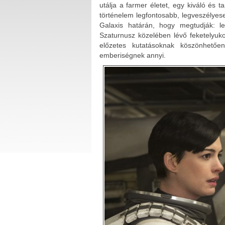
utálja a farmer életet, egy kiváló és ta
történelem legfontosabb, legveszélyese
Galaxis határán, hogy megtudják: l
Szaturnusz közelében lévő feketelyuko
előzetes kutatásoknak köszönhetőe
emberiségnek annyi.