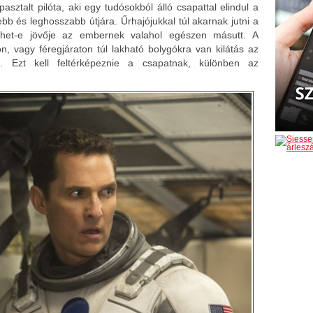
pasztalt pilóta, aki egy tudósokból álló csapattal elindul a
bb és leghosszabb útjára. Űrhajójukkal túl akarnak jutni a
ehet-e jövője az embernek valahol egészen másutt. A
n, vagy féregjáraton túl lakható bolygókra van kilátás az
n. Ezt kell feltérképeznie a csapatnak, különben az