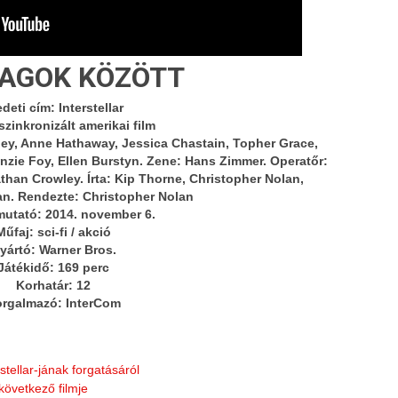
LAGOK KÖZÖTT
deti cím: Interstellar
szinkronizált amerikai film
y, Anne Hathaway, Jessica Chastain, Topher Grace,
nzie Foy, Ellen Burstyn. Zene: Hans Zimmer. Operatőr:
han Crowley. Írta: Kip Thorne, Christopher Nolan,
n. Rendezte: Christopher Nolan
utató: 2014. november 6.
Műfaj: sci-fi / akció
yártó: Warner Bros.
Játékidő: 169 perc
Korhatár: 12
rgalmazó: InterCom
stellar-jának forgatásáról
következő filmje