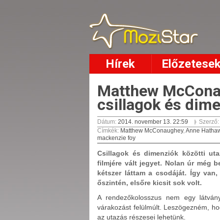
Hírek
Előzetese
Matthew McConau
csillagok és dim
Dátum:
2014. november 13. 22:59
Szerző
Címkék
:
Matthew McConaughey
,
Anne Hatha
mackenzie foy
Csillagok és dimenziók közötti ut
filmjére vált jegyet. Nolan úr még b
kétszer láttam a csodáját. Így van
őszintén, elsőre kicsit sok volt.
A rendezőkolosszus nem egy látványo
várakozást felülmúlt. Leszögezném, ho
az utazás részesei lehetünk.