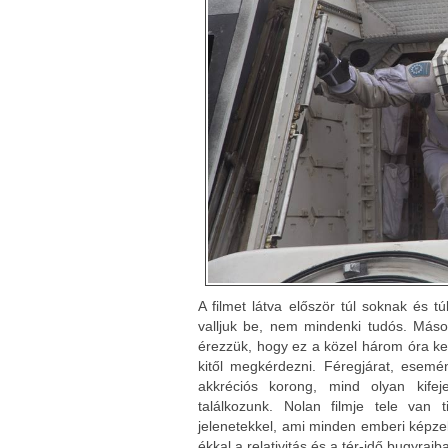
A filmet látva először túl soknak és t
valljuk be, nem mindenki tudós. Máso
érezzük, hogy ez a közel három óra ke
kitől megkérdezni. Féregjárat, esem
akkréciós korong, mind olyan kifej
találkozunk. Nolan filmje tele van 
jelenetekkel, ami minden emberi képze
ékkal a relativitás és a tér-idő bugyrai