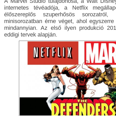
A Marvel Stúdió tulajdonosa, a Walt Disne
internetes tévéadója, a Netflix megálla
élőszereplős szuperhősös sorozatról
minisorozatban érne véget, ahol egyszerre
mindannyian. Az első ilyen produkció 20
eddigi tervek alapján.