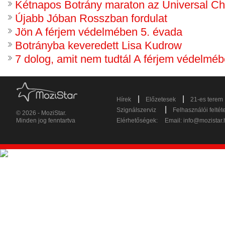
Kétnapos Botrány maraton az Universal C
Újabb Jóban Rosszban fordulat
Jön A férjem védelmében 5. évada
Botrányba keveredett Lisa Kudrow
7 dolog, amit nem tudtál A férjem védelméb
|
|
Hírek
Előzetesek
21-es terem
|
Szignálszerviz
Felhasználói feltét
© 2026 - MoziStar.
Minden jog fenntartva
Elérhetőségek:
Email:
info@mozistar.