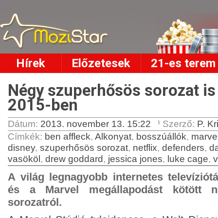
Hírek
Előzetesek
21-es terem
Négy szuperhősös sorozat is
2015-ben
Dátum:
2013. november 13. 15:22
Szerző:
P. Kr
Címkék
:
ben affleck
,
Alkonyat
,
bosszúállók
,
marve
disney
,
szuperhősös sorozat
,
netflix
,
defenders
,
da
vasököl
,
drew goddard
,
jessica jones
,
luke cage
,
A világ legnagyobb internetes televíziótá
és a Marvel megállapodást kötött n
sorozatról.