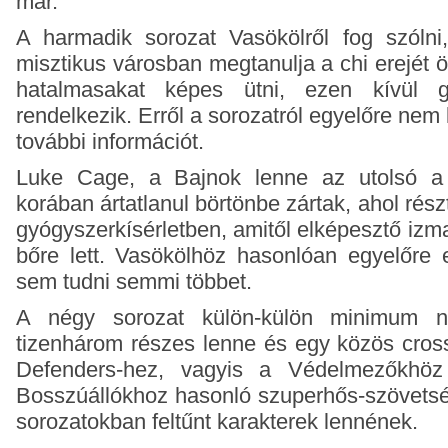
már.
A harmadik sorozat Vasökölről fog szólni,
misztikus városban megtanulja a chi erejét ök
hatalmasakat képes ütni, ezen kívül g
rendelkezik. Erről a sorozatról egyelőre ne
további információt.
Luke Cage, a Bajnok lenne az utolsó a s
korában ártatlanul börtönbe zártak, ahol rész
gyógyszerkísérletben, amitől elképesztő izma
bőre lett. Vasökölhöz hasonlóan egyelőre e
sem tudni semmi többet.
A négy sorozat külön-külön minimum
tizenhárom részes lenne és egy közös cros
Defenders-hez, vagyis a Védelmezőkhö
Bosszúállókhoz hasonló szuperhős-szövetsé
sorozatokban feltűnt karakterek lennének.