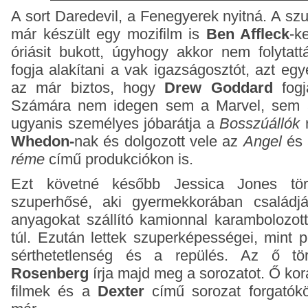
A sort Daredevil, a Fenegyerek nyitná. A sz
már készült egy mozifilm is
Ben Affleck
-k
óriásit bukott, úgyhogy akkor nem folytatt
fogja alakítani a vak igazságosztót, azt eg
az már biztos, hogy
Drew Goddard
fogja
Számára nem idegen sem a Marvel, sem a 
ugyanis személyes jóbarátja a
Bosszúállók
r
Whedon-
nak és dolgozott vele az
Angel
és
réme
című produkciókon is.
Ezt követné később Jessica Jones tör
szuperhősé, aki gyermekkorában családjá
anyagokat szállító kamionnal karambolozott
túl. Ezután lettek szuperképességei, mint p
sérthetetlenség és a repülés. Az ő tö
Rosenberg
írja majd meg a sorozatot. Ő ko
filmek és a
Dexter
című sorozat forgatókö