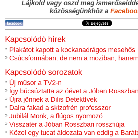
Lájkold vagy oszd meg ismerőseidde
közösségünkhöz a
Faceboo
Kapcsolódó hírek
Plakátot kapott a kockanadrágos mesehős
Csúcsformában, de nem a moziban, hanem
Kapcsolódó sorozatok
Új műsor a TV2-n
Így búcsúztatta az óévet a Jóban Rosszba
Újra jönnek a Dilis Detektívek
Dalra fakad a skizofrén professzor
Jubilál Monk, a flúgos nyomozó
Visszatér a Jóban Rosszban rosszfiúja
Közel egy tucat áldozata van eddig a Barát