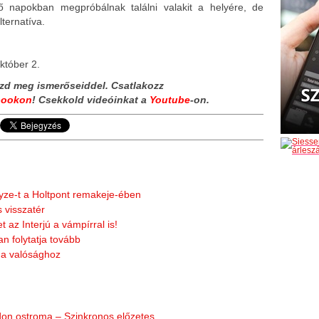
 napokban megpróbálnak találni valakit a helyére, de
lternatíva.
któber 2.
zd meg ismerőseiddel. Csatlakozz
bookon
!
Csekkold videóinkat a
Youtube
-on.
ayze-t a Holtpont remakeje-ében
 visszatér
 az Interjú a vámpírral is!
n folytatja tovább
l a valósághoz
don ostroma – Szinkronos előzetes