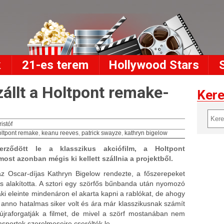
k
21-es terem
Hollywood Stars
zállt a Holtpont remake-
Ker
ristóf
oltpont remake
,
keanu reeves
,
patrick swayze
,
kathryn bigelow
rződött le a klasszikus akciófilm, a Holtpont
ost azonban mégis ki kellett szállnia a projektből.
az Oscar-díjas Kathryn Bigelow rendezte, a főszerepeket
 alakította. A sztori egy szörfős bűnbanda után nyomozó
 aki eleinte mindenáron el akarta kapni a rablókat, de ahogy
l anno hatalmas siker volt és ára már klasszikusnak számít
 újraforgatják a filmet, de mivel a szörf mostanában nem
sportok szerelmeseire cserélték le.