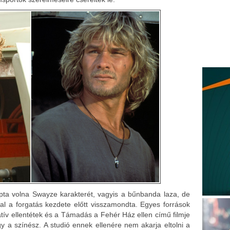
kapta volna Swayze karakterét, vagyis a bűnbanda laza, de
pal a forgatás kezdete előtt visszamondta. Egyes források
atív ellentétek és a Támadás a Fehér Ház ellen című filmje
gy a színész. A studió ennek ellenére nem akarja eltolni a