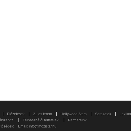
|
|
|
|
|
Előzetesek
21-es terem
Hollywood Stars
Sorozatok
Lexiko
|
|
lszerviz
Felhasználói feltételek
Partnereink
etőségek:
Email:
info@mozistar.hu