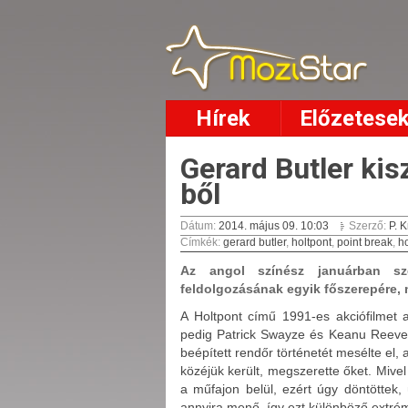
Hírek
Előzetese
Gerard Butler kis
ből
Dátum:
2014. május 09. 10:03
Szerző:
P. K
Címkék
:
gerard butler
,
holtpont
,
point break
,
h
Az angol színész januárban sze
feldolgozásának egyik főszerepére, m
A Holtpont című 1991-es akciófilmet 
pedig Patrick Swayze és Keanu Reeves
beépített rendőr történetét mesélte el,
közéjük került, megszerette őket. Mive
a műfajon belül, ezért úgy döntöttek,
annyira menő, így ezt különböző extrém