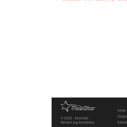
Hírek
Szigná
© 2026 - MoziStar.
Minden jog fenntartva
Elérh