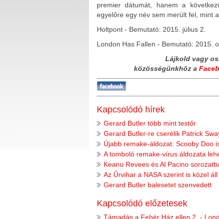
premier dátumát, hanem a következő
egyelőre egy név sem merült fel, mint a
Holtpont - Bemutató: 2015. július 2.
London Has Fallen - Bemutató: 2015. o
Lájkold vagy os
közösségünkhöz
a
Face
Kapcsolódó hírek
Gerard Butler több mint testőr
Gerard Butler-re cserélik Patrick Sw
Újabb remake-áldozat: Scooby Doo is
A tomboló remake-vírus áldozata lehet
Keanu Revees és Al Pacino sorozatba
Az Űrvihar a NASA szerint is közel ál
Gerard Butler balesetet szenvedett
Kapcsolódó előzetesek
Támadás a Fehér Ház ellen 2. - Lon