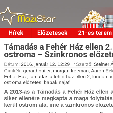
Hírek
Előzetesek
21-es terem
Támadás a Fehér Ház ellen 2.
ostroma – Szinkronos előzet
Dátum:
2016. január 12. 12:29
Szerző:
Steiner
Címkék
:
gerard butler
,
morgan freeman
,
Aaron Eck
Fehér Ház
,
támadás a fehér ház ellen 2
,
london o
ostroma előzetes
,
babak najafi
A 2013-as a Támadás a Fehér Ház ellen a
siker ellenére megkapta a maga folytatás
kerül ostrom alá, íme a szinkronos előzet