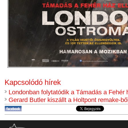
Kapcsolódó hírek
Londonban folytatódik a Támadás a Fehér h
Gerard Butler kiszállt a Holtpont remake-bő