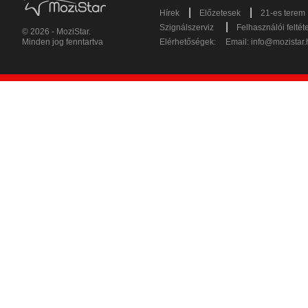
|
|
Hírek
Előzetesek
21-es terem
|
Szignálszerviz
Felhasználói feltét
© 2026 - MoziStar.
Minden jog fenntartva
Elérhetőségek:
Email:
info@mozistar.