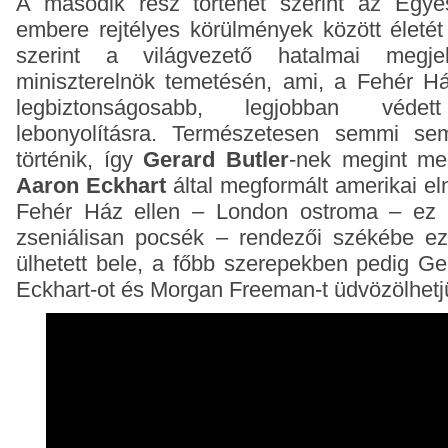
A második rész történet szerint az Egyes
embere rejtélyes körülmények között életét 
szerint a világvezető hatalmai megj
miniszterelnök temetésén, ami, a Fehér H
legbiztonságosabb, legjobban véde
lebonyolításra. Természetesen semmi sem
történik, így
Gerard Butler
-nek megint me
Aaron Eckhart
által megformált amerikai e
Fehér Ház ellen – London ostroma – ez
zseniálisan pocsék – rendezői székébe ezú
ülhetett bele, a főbb szerepekben pedig Ger
Eckhart-ot és Morgan Freeman-t üdvözölhetj