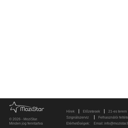
|
|
Hírek
Előzetesek
21-es terem
|
Szignálszerviz
Felhasználói feltét
© 2026 - MoziStar.
Minden jog fenntartva
Elérhetőségek:
Email:
info@mozistar.