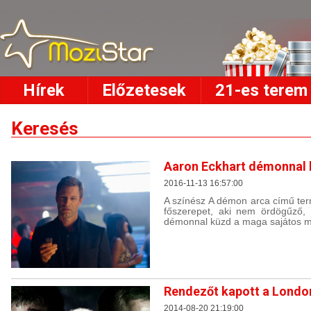
Hírek
Előzetesek
21-es terem
Keresés
Aaron Eckhart démonnal 
2016-11-13 16:57:00
A színész A démon arca című termé
főszerepet, aki nem ördögűző, 
démonnal küzd a maga sajátos m
Rendezőt kapott a London
2014-08-20 21:19:00