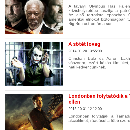
A tavalyi Olympus Has Fallen
krízishelyzetébe taszítja a pat
Az első terrorista eposzban G
amerikai elnököt biztonságban 
Big Ben ostromán a sor.
A sötét lovag
2014-01-20 13:55:00
Christian Bale és Aaron Eckha
vászonra, ezért közös filmjüket,
heti kedvencünknek.
Londonban folytatódik a
ellen
2013-10-31 12:12:00
Londonban folytatják a Támad
akciófilmet, ráadásul a főbb szere