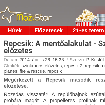
Hírek
Előzetesek
21-es terem
Repcsik: A mentőalakulat - 
előzetes
Dátum:
2014. április 28. 15:38
Szerző:
P. Kristóf
Címkék
:
szinkronos előzetes
,
repcsik 2
,
repcsik a
planes: fire & rescue
,
repcsik
Megérkezett a Repcsik második rész
előzetese.
Rozsdás visszatér! A repülőbajnok ezúttal
próbára magát. A propelleres profinak m