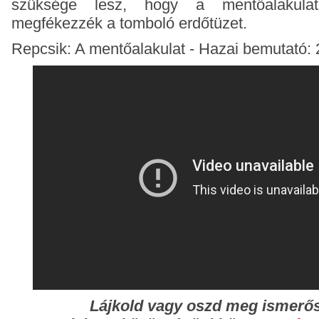
szüksége lesz, hogy a mentőalakulat 
megfékezzék a tomboló erdőtüzet.
Repcsik: A mentőalakulat - Hazai bemutató: 2
Lájkold vagy oszd meg ismerő