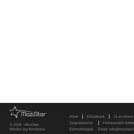
|
|
Hírek
Előzetesek
21-es terem
|
Szignálszerviz
Felhasználói feltét
© 2026 - MoziStar.
Minden jog fenntartva
Elérhetőségek:
Email:
info@mozistar.