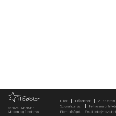
|
|
Hírek
Előzetesek
21-es terem
|
Szignálszerviz
Felhasználói feltét
© 2026 - MoziStar.
Minden jog fenntartva
Elérhetőségek:
Email:
info@mozistar.