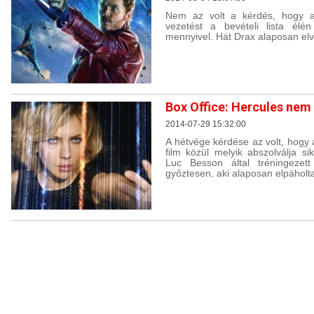
Nem az volt a kérdés, hogy a
vezetést a bevételi lista élé
mennyivel. Hát Drax alaposan elv
Box Office: Hercules nem b
2014-07-29 15:32:00
A hétvége kérdése az volt, hogy 
film közül melyik abszolválja si
Luc Besson által tréningezett
győztesen, aki alaposan elpáholta