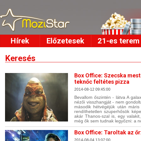
Hírek
Előzetesek
21-es terem
Keresés
Box Office: Szecska meste
teknőc feltétes pizza
2014-08-12 09:45:00
Bevallom őszintén - látva A galax
nézői visszhangját - nem gondol
második hétvégéjük után máris 
rendíthetetlen szuperhősök kép
akár Thanos-szal is, egy valaki
még ők sem tudnak legyőzni: a no
Box Office: Taroltak az ő
2014-08-04 13:07:00