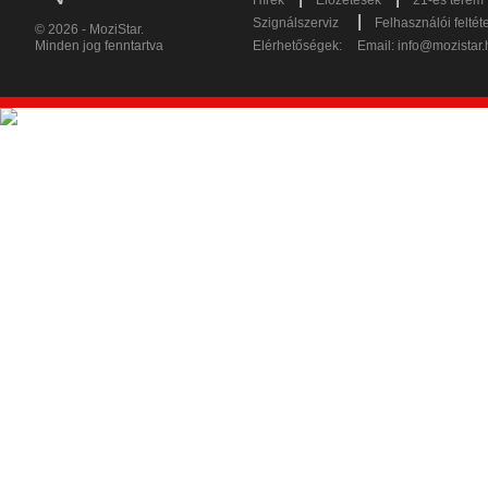
Hírek
Előzetesek
21-es terem
|
Szignálszerviz
Felhasználói feltét
© 2026 - MoziStar.
Minden jog fenntartva
Elérhetőségek:
Email:
info@mozistar.