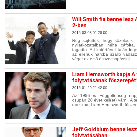
Will Smith fia benne lesz
2-ben
2015-03-08 01:28:00
Rég sejtettük, hogy közeledik
nyilatkozataiban néha cáfolta
tagadta. A filmtörténet talán le
az ellenük harcba szálló vadász
véget az első összecsapással.
Liam Hemsworth kapja A 
folytatásának főszerepét
2015-01-29 21:42:00
Az 1996-os Függetlenség napja
csupán 20 évet kell(et) várni. A 
mozikba, Liam Hemsworth főszer
Jeff Goldblum benne lesz
folytatásában