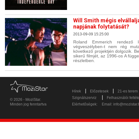
Will Smith mégis elvállal
napjának folytatását?
2013-09-09 15:25:00
Roland Emmerich rendező le
végveszélyben-t nem rég mut
következő projektjén dolgozik. Be
sikerű filmjét, az 1996-os A füg
részletben.
|
|
Hírek
Előzetesek
21-es terem
|
Szignálszerviz
Felhasználói feltét
© 2026 - MoziStar.
Minden jog fenntartva
Elérhetőségek:
Email:
info@mozistar.