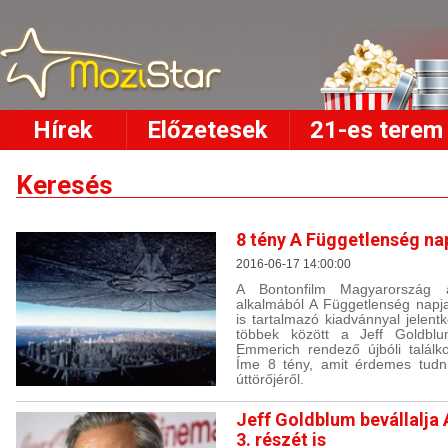
Hírek
Előzetesek
21-es terem
Keresés
8 tény A Függetlenség na
2016-06-17 14:00:00
A Bontonfilm Magyarország a
alkalmából A Függetlenség napja e
is tartalmazó kiadvánnyal jelent
többek között a Jeff Goldblu
Emmerich rendező újbóli találko
Íme 8 tény, amit érdemes tudni
úttörőjéről.
Jeff Goldblum bevállalja
3. részét is