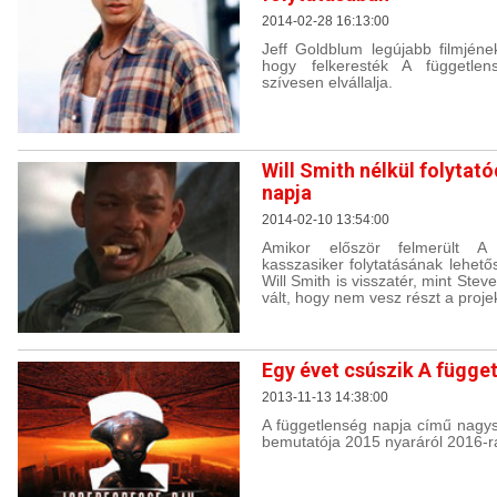
2014-02-28 16:13:00
Jeff Goldblum legújabb filmjének
hogy felkeresték A független
szívesen elvállalja.
Will Smith nélkül folytat
napja
2014-02-10 13:54:00
Amikor először felmerült A
kasszasiker folytatásának lehető
Will Smith is visszatér, mint Stev
vált, hogy nem vesz részt a proje
Egy évet csúszik A függe
2013-11-13 14:38:00
A függetlenség napja című nagys
bemutatója 2015 nyaráról 2016-ra