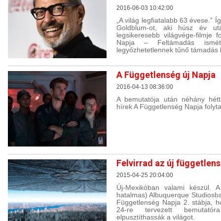
2016-06-03 10:42:00
„A világ legfiatalabb 63 évese.”
Goldblum-ot, aki húsz év utá
legsikeresebb világvége-filmje 
Napja – Feltámadás ismét
legyőzhetetlennek tűnő támadás k
A Függetlenség új Napja
2016-04-13 08:36:00
A bemutatója után néhány hétt
hírek A Függetlenség Napja folyta
Felvirrad az új független
2015-04-25 20:04:00
Új-Mexikóban valami készül. A
hatalmas) Albuquerque Studiosb
Függetlenség Napja 2. stábja, 
24-re tervezett bemutató
elpusztíthassák a világot.