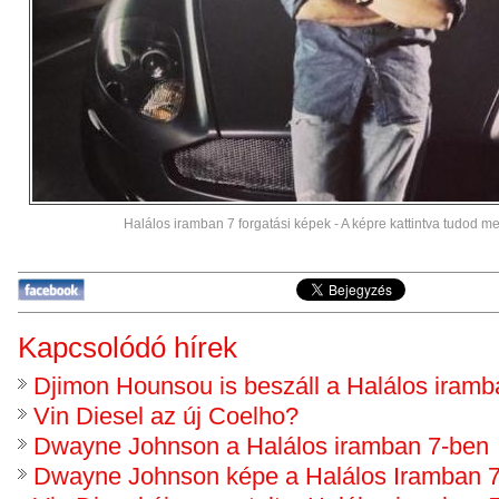
Halálos iramban 7 forgatási képek - A képre kattintva tudod meg
Kapcsolódó hírek
Djimon Hounsou is beszáll a Halálos iramb
Vin Diesel az új Coelho?
Dwayne Johnson a Halálos iramban 7-ben
Dwayne Johnson képe a Halálos Iramban 7 