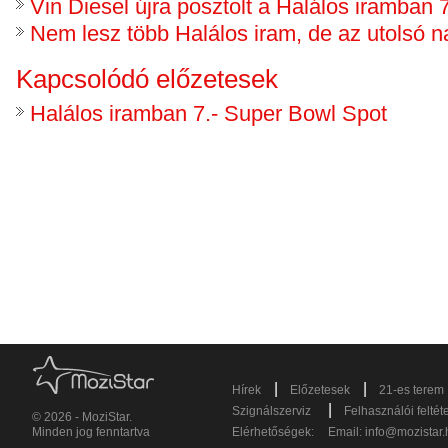
Vin Diesel újra posztolt a Halálos iramban 7
Nem lesz több Halálos iram, de az utolsó na
Kapcsolódó előzetesek
Halálos iramban 7.- Super Bowl Spot
|
|
Hírek
Előzetesek
21-es terem
|
Szignálszerviz
Felhasználói feltét
© 2026 - MoziStar.
Minden jog fenntartva
Elérhetőségek:
Email:
info@mozistar.