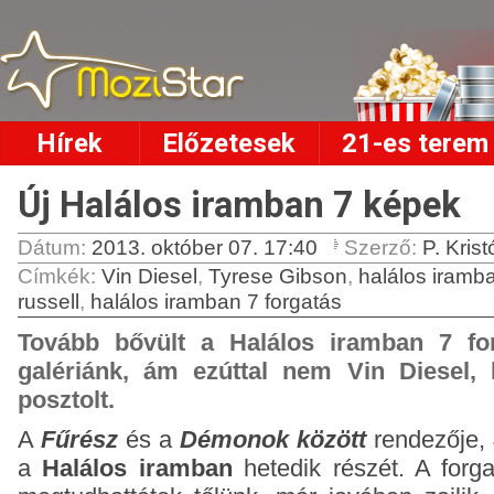
Hírek
Előzetesek
21-es terem
Új Halálos iramban 7 képek
Dátum:
2013. október 07. 17:40
Szerző:
P. Krist
Címkék
:
Vin Diesel
,
Tyrese Gibson
,
halálos iramb
russell
,
halálos iramban 7 forgatás
Tovább bővült a Halálos iramban 7 for
galériánk, ám ezúttal nem Vin Diesel
posztolt.
A
Fűrész
és a
Démonok között
rendezője,
a
Halálos iramban
hetedik részét. A forg