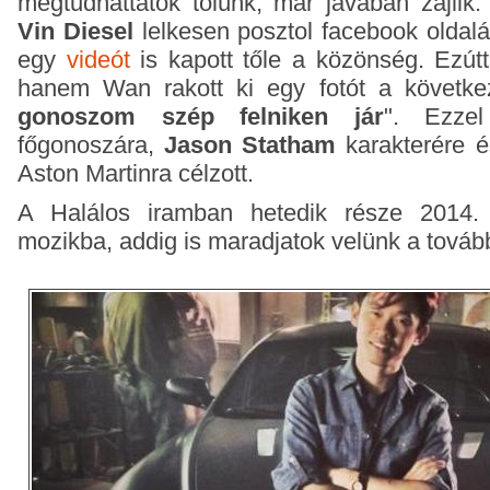
megtudhattátok tőlünk, már javában zajlik. 
Vin Diesel
lelkesen posztol facebook oldal
egy
videót
is kapott tőle a közönség. Ezút
hanem Wan rakott ki egy fotót a követke
gonoszom szép felniken jár
". Ezze
főgonoszára,
Jason Statham
karakterére és
Aston Martinra célzott.
A Halálos iramban hetedik része 2014. j
mozikba, addig is maradjatok velünk a tovább