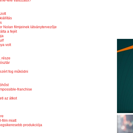
me-féle változatot?
zott
iállítás
ás
r Nolan filmjeinek látványtervezője
lta a fejét
ója
ulf
ya volt
. része
ósztár
 ezért fog működni
ióhőst
Impossible-franchise
ti az átkot
ére
-film miatt
ó legsikeresebb produkciója