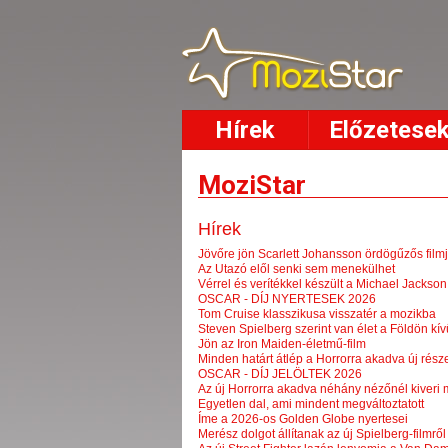
Hírek
Előzetese
MoziStar
Hírek
Jövőre jön Scarlett Johansson ördögűzős film
Az Utazó elől senki sem menekülhet
Vérrel és verítékkel készült a Michael Jackson é
OSCAR - DÍJ NYERTESEK 2026
Tom Cruise klasszikusa visszatér a mozikba
Steven Spielberg szerint van élet a Földön kív
Jön az Iron Maiden-életmű-film
Minden határt átlép a Horrorra akadva új rész
OSCAR - DÍJ JELÖLTEK 2026
Az új Horrorra akadva néhány nézőnél kiveri m
Egyetlen dal, ami mindent megváltoztatott
Íme a 2026-os Golden Globe nyertesei
Merész dolgot állítanak az új Spielberg-filmről