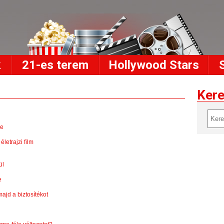
k
21-es terem
Hollywood Stars
Ker
je
letrajzi film
ül
e
ajd a biztosítékot