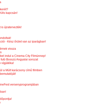
a
ikerét?
ills kapcsán!
is újratervezték!
ondoltuk!
ói - Kész őrület van az iparágban!
érnek vissza
en
ekkel indul a Cinema City Filmünnep!
futó Bosszú Angyalai sorozat
vígjátéka!
ül a Múlt karácsony című filmben
bemutatóját!
 CineFest versenyprogramjában
ban!
dőpontja!
)