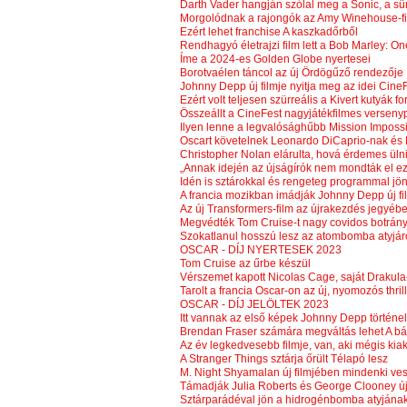
Darth Vader hangján szólal meg a Sonic, a s
Morgolódnak a rajongók az Amy Winehouse-fi
Ezért lehet franchise A kaszkadőrből
Rendhagyó életrajzi film lett a Bob Marley: O
Íme a 2024-es Golden Globe nyertesei
Borotvaélen táncol az új Ördögűző rendezője
Johnny Depp új filmje nyitja meg az idei CineF
Ezért volt teljesen szürreális a Kivert kutyák f
Összeállt a CineFest nagyjátékfilmes versen
Ilyen lenne a legvalósághűbb Mission Impossi
Oscart követelnek Leonardo DiCaprio-nak és 
Christopher Nolan elárulta, hová érdemes ül
„Annak idején az újságírók nem mondták el ezt 
Idén is sztárokkal és rengeteg programmal j
A francia mozikban imádják Johnny Depp új fi
Az új Transformers-film az újrakezdés jegyébe
Megvédték Tom Cruise-t nagy covidos botrány
Szokatlanul hosszú lesz az atombomba atyjáró
OSCAR - DÍJ NYERTESEK 2023
Tom Cruise az űrbe készül
Vérszemet kapott Nicolas Cage, saját Drakula-
Tarolt a francia Oscar-on az új, nyomozós thril
OSCAR - DÍJ JELÖLTEK 2023
Itt vannak az első képek Johnny Depp történe
Brendan Fraser számára megváltás lehet A bá
Az év legkedvesebb filmje, van, aki mégis kiak
A Stranger Things sztárja őrült Télapó lesz
M. Night Shyamalan új filmjében mindenki ve
Támadják Julia Roberts és George Clooney új 
Sztárparádéval jön a hidrogénbomba atyjának