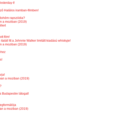
Yesterday-t!
ző Halálos iramban-filmben!
 Bohém rapszódia?
n a moziban (2019)
llert
tt film!
talát! Itt a Johnnie Walker limitált kiadású whiskyje!
an a moziban (2019)
éhez
s!
rja!
ban a moziban (2019)
e?
s Budapestre látogat!
egformálója
ban a moziban (2019)