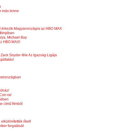
a
en más lenne
al érkezik Magyarországra az HBO MAX
 filmjében
rálya, Michael Bay
 az HBO MAX!
 Zack Snyder-féle Az Igazság Ligája
gáltatás!
gyelországban
róház!
 Con-ra!
ésében
e című filmből
 elkülönítették őket!
mber forgatását