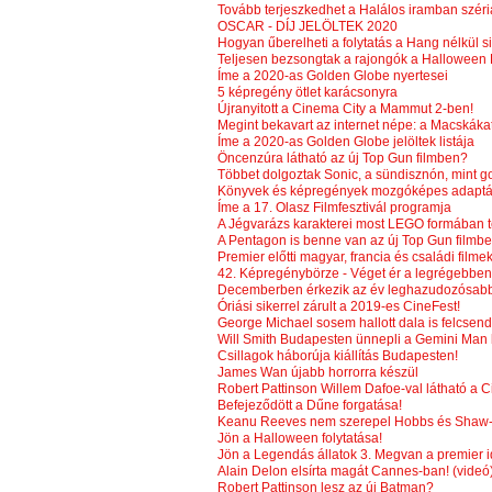
Tovább terjeszkedhet a Halálos iramban széri
OSCAR - DÍJ JELÖLTEK 2020
Hogyan űberelheti a folytatás a Hang nélkül s
Teljesen bezsongtak a rajongók a Halloween K
Íme a 2020-as Golden Globe nyertesei
5 képregény ötlet karácsonyra
Újranyitott a Cinema City a Mammut 2-ben!
Megint bekavart az internet népe: a Macskákat 
Íme a 2020-as Golden Globe jelöltek listája
Öncenzúra látható az új Top Gun filmben?
Többet dolgoztak Sonic, a sündisznón, mint g
Könyvek és képregények mozgóképes adaptáci
Íme a 17. Olasz Filmfesztivál programja
A Jégvarázs karakterei most LEGO formában t
A Pentagon is benne van az új Top Gun filmb
Premier előtti magyar, francia és családi film
42. Képregénybörze - Véget ér a legrégebben 
Decemberben érkezik az év leghazudozósabb 
Óriási sikerrel zárult a 2019-es CineFest!
George Michael sosem hallott dala is felcsend
Will Smith Budapesten ünnepli a Gemini Man 
Csillagok háborúja kiállítás Budapesten!
James Wan újabb horrorra készül
Robert Pattinson Willem Dafoe-val látható a
Befejeződött a Dűne forgatása!
Keanu Reeves nem szerepel Hobbs és Shaw-
Jön a Halloween folytatása!
Jön a Legendás állatok 3. Megvan a premier i
Alain Delon elsírta magát Cannes-ban! (videó
Robert Pattinson lesz az új Batman?