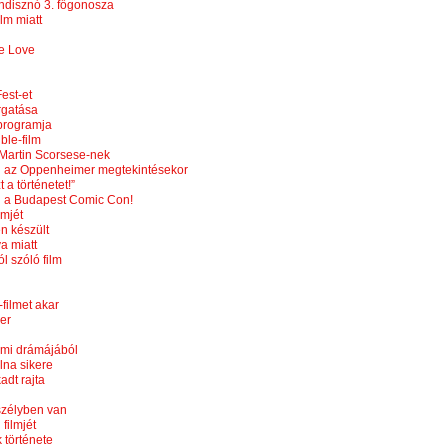
ündisznó 3. főgonosza
lm miatt
ne Love
est-et
orgatása
yprogramja
ble-film
Martin Scorsese-nek
ni az Oppenheimer megtekintésekor
a történetet!”
ön a Budapest Comic Con!
lmjét
n készült
a miatt
l szóló film
filmet akar
ler
lmi drámájából
lna sikere
adt rajta
szélyben van
filmjét
 története