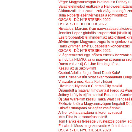
Végre Magyarországon is elindult a Disney+!
Saját félelmeiből építkezik a Halloween sztárj
A klónozott dinoszauruszok világa ma egész
Julia Roberts ezért tér vissza a romkomhoz
OSCAR - DÍJ NYERTESEK 2022
OSCAR - DÍJ JELÖLTEK 2022
Hivatalos: Március 8-án nagyszabású akcióv
Jennifer Lopez globális szupersztárt játszik új
Ezért robbantott fel mindent az akciófilmek ki
Jövőre végre Magyarországra is megérkezik
Hans Zimmer ismét Budapesten koncertezik!
OSCAR - DÍJ NYERTESEK 2021
Világpremierrel egy időben érkezik hozzánk a
Elindult a FILMIO, az új magyar streaming szol
Durva volt az új G.I. Joe film forgatása!
Készül az új Sikoly-film!
Csobot Adéllal forgat filmet Dobó Kata!
Tom Cruise vasúti hidat akar robbantani Len
Visszatér a mozikba a Kelly hősei
Hivatalos: Nyitnak a Cinema City mozik!
Újraindult a magyar filmgyártás! Forog az Átjá
Joffrey király is eljön az első Budapest Comic
Új Star Wars-film készül Taika Waititi rendez
Exkluzív fotók a Magyarországon forgatott Dűn
Húsvéti filmajánló az egész családnak!
A Trónok harca sztárja is koronavírusos!
Idris Elba is koronavírusos lett!
Tom Hanks és felesége vírustesztje pozitív lett,
Elisabeth Moss megszenvedte A láthatatlan e
OSCAR - DÍJ NYERTESEK 2020