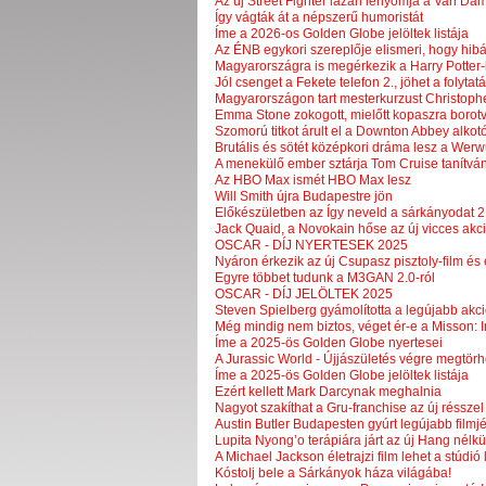
Az új Street Fighter lazán lenyomja a Van Dam
Így vágták át a népszerű humoristát
Íme a 2026-os Golden Globe jelöltek listája
Az ÉNB egykori szereplője elismeri, hogy hibá
Magyarországra is megérkezik a Harry Potter-k
Jól csenget a Fekete telefon 2., jöhet a folytat
Magyarországon tart mesterkurzust Christophe
Emma Stone zokogott, mielőtt kopaszra borotvá
Szomorú titkot árult el a Downton Abbey alkot
Brutális és sötét középkori dráma lesz a Werw
A menekülő ember sztárja Tom Cruise tanítván
Az HBO Max ismét HBO Max lesz
Will Smith újra Budapestre jön
Előkészületben az Így neveld a sárkányodat 2
Jack Quaid, a Novokain hőse az új vicces akci
OSCAR - DÍJ NYERTESEK 2025
Nyáron érkezik az új Csupasz pisztoly-film és
Egyre többet tudunk a M3GAN 2.0-ról
OSCAR - DÍJ JELÖLTEK 2025
Steven Spielberg gyámolította a legújabb akc
Még mindig nem biztos, véget ér-e a Misson: 
Íme a 2025-ös Golden Globe nyertesei
A Jurassic World - Újjászületés végre megtörhe
Íme a 2025-ös Golden Globe jelöltek listája
Ezért kellett Mark Darcynak meghalnia
Nagyot szakíthat a Gru-franchise az új résszel
Austin Butler Budapesten gyúrt legújabb filmj
Lupita Nyong’o terápiára járt az új Hang nélkül
A Michael Jackson életrajzi film lehet a stúdi
Kóstolj bele a Sárkányok háza világába!