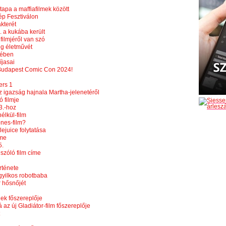
tapa a maffiafilmek között
ép Fesztiválon
kterét
 a kukába került
 filmjéről van szó
eg életművét
rében
íjasai
 Budapest Comic Con 2024!
ers 1
z igazság hajnala Martha-jelenetéről
ó filmje
3.-hoz
élkül-film
ones-film?
lejuice folytatása
íme
5.
szóló film címe
rténete
gyilkos robotbaba
r hősnőjét
nek főszereplője
 az új Gladiátor-film főszereplője