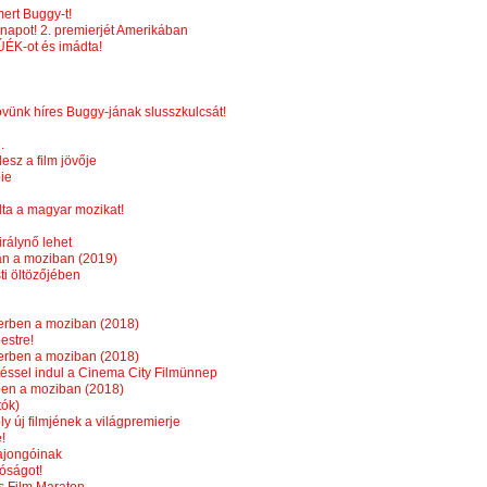
mert Buggy-t!
lnapot! 2. premierjét Amerikában
ÚÉK-ot és imádta!
övünk híres Buggy-jának slusszkulcsát!
.
esz a film jövője
ie
lta a magyar mozikat!
rálynő lehet
an a moziban (2019)
ti öltözőjében
erben a moziban (2018)
estre!
erben a moziban (2018)
ítéssel indul a Cinema City Filmünnep
ben a moziban (2018)
tók)
ly új filmjének a világpremierje
!
rajongóinak
lóságot!