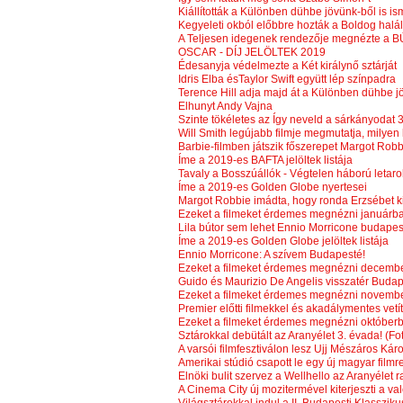
Kiállították a Különben dühbe jövünk-ből is is
Kegyeleti okból előbbre hozták a Boldog halá
A Teljesen idegenek rendezője megnézte a B
OSCAR - DÍJ JELÖLTEK 2019
Édesanyja védelmezte a Két királynő sztárját
Idris Elba ésTaylor Swift együtt lép színpadra
Terence Hill adja majd át a Különben dühbe j
Elhunyt Andy Vajna
Szinte tökéletes az Így neveld a sárkányodat 3
Will Smith legújabb filmje megmutatja, milyen l
Barbie-filmben játszik főszerepet Margot Robb
Íme a 2019-es BAFTA jelöltek listája
Tavaly a Bosszúállók - Végtelen háború letaro
Íme a 2019-es Golden Globe nyertesei
Margot Robbie imádta, hogy ronda Erzsébet ki
Ezeket a filmeket érdemes megnézni januárb
Lila bútor sem lehet Ennio Morricone budapes
Íme a 2019-es Golden Globe jelöltek listája
Ennio Morricone: A szívem Budapesté!
Ezeket a filmeket érdemes megnézni decemb
Guido és Maurizio De Angelis visszatér Budap
Ezeket a filmeket érdemes megnézni novemb
Premier előtti filmekkel és akadálymentes vet
Ezeket a filmeket érdemes megnézni október
Sztárokkal debütált az Aranyélet 3. évada! (Fo
A varsói filmfesztiválon lesz Ujj Mészáros Káro
Amerikai stúdió csapott le egy új magyar filmre
Elnöki bulit szervez a Wellhello az Aranyélet 
A Cinema City új mozitermével kiterjeszti a va