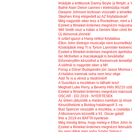
Imádják a kritikusok Danny Boyle új filmjét, a 
Balhé Alain Delon cannes-i életműdíja miatt!
Dwayne Johnson biztosan visszatér a követke
Stephen King elégedett az AZ folytatásával!
Még nagyobb siker lesz a Rocketman, mint a
Ezeket a filmeket érdemes megnézni májusba
Will Smith viszi a hátán a Gemini Man című thri
Új démonok jönnek!
Ír sztárt igazol a Hang nélkül folytatása
Elton John életrajzi musicalje nem kozmetikázo
Kóstoljátok meg Ti is Tyrion Lannister kedvenc i
Ezeket a filmeket érdemes megnézni áprilisb
Ian McKellen a macskakaját is bevállalta!
Előzményfilm készülhet a Kedvencek temetőj
A vártnál is nagyobb siker a Mi!
Forog a Dűne! Budapestre jön Jason Momoa i
A Halálos iramnak soha nem lesz vége
Add Te is a véred a Vastrónért!
A Susotázs a mozikban is látható lesz!
Meghalt Luke Perry, a Beverly Hills 90210 sztá
Ezeket a filmeket érdemes megnézni március
OSCAR - DÍJ 2019 - NYERTESEK
Az űrben játszódik a Halálos iramban új rész
Készülhetünk a Boldog halálnapot! 3.-ra
Bud Spencer visszatér a mozikba, a családja i
A Moziverzum közvetíti a 91. Oscar-gálát!
Íme a 2019-es BAFTA nyertesei
Még mindig téma, hogy meleg-e Elton John m
Ezeket a filmeket érdemes megnézni február
Így sem láttuk még soha Szabó Simon-t