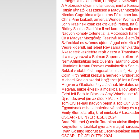
Lebegés a maximumon, Pennywise visszatér!
A Motorosok olyan műfaji csúcs, mint a Keresz
Ritkán látható klasszikusok a Magyar Mozgók
Nicolas Cage kimaxolja noiros Pókember kara
Chris Pine kiakadt, amiért a Wonder Woman 3.
John Krasinski csak két kritikustól retteg, ha új
Ridley Scott a Gladiátor II-vel koronázhatja m
Nagyon komoly történet áll a Motorosok hátte
Ők a Magyar Mozgókép Fesztivál idei életműd
Sztárokkal és számos újdonsággal érkezik a
Végre kiderült, mit jelent Rey sárga fénykardja
A kezdetek kezdetére repít vissza a Transform
Itt a magyarázat a Batman Superman ellen - A
Nem A filmkritikus lesz Quentin Tarantino utols
Hivatalos: Keanu Reeves csatlakozik a Sonic 
Sokkal vadabb és hangosabb lett az új Hang n
Colin Firth nélkül készül a negyedik Bridget J
Michael Keaton szerint kib@szott jó lett a Beet
Megvan a Gladiátor folytatásának hivatalos c
Megvan, mikor érkezik a mozikba a Toy Story 
Ezért lett Back to Black az Amy Winehouse-ról 
Új rendezővel jön az ötödik Mátrix-film
Tom Cruise-nak nagyon bejön a Top Gun 3. tö
Egymásnak eshet a balerina vámpírlány és a 
Emily Blunt elárulta, kiről mintázta A kaszkadő
OSCAR - DÍJ NYERTESEK 2024
Brad Pitt lehet Quentin Tarantino utolsó filmjé
Kegyetlen tortúrákkal gyúrta ki magát harcossá
Ryan Gosling kiborult az Oscar-jelölések miatt
OSCAR - DÍJ JELÖLTEK 2024