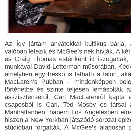
Az Így jártam anyátokkal kultikus bárja
valóban létezik és McGee’s nek hívják. A két
és Craig Thomas esténként itt iszogattak,
munkával David Letterman műsorában. Ked
amelyben egy freskó is látható a falon, aká
MacLaren’s Pubban – mindenképpen bele 
történetbe és szinte teljesen lemásolták 
asszisztenséről, Carl MacLarenről kapta a
csaposból is Carl. Ted Mosby és társai
Manhattanben, hanem Los Angelesben emel
hiszen a New Yorkban játszódó sorozat epizód
stúdióban forgatták. A McGee’s alaposan p