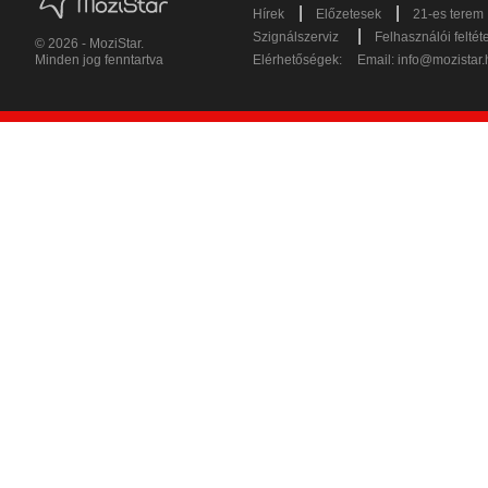
|
|
Hírek
Előzetesek
21-es terem
|
Szignálszerviz
Felhasználói feltét
© 2026 - MoziStar.
Minden jog fenntartva
Elérhetőségek:
Email:
info@mozistar.