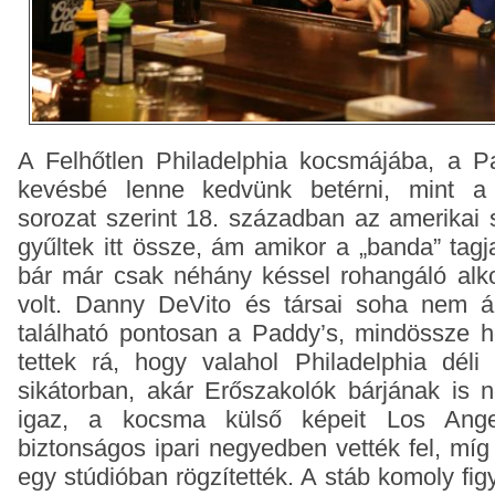
A Felhőtlen Philadelphia kocsmájába, a P
kevésbé lenne kedvünk betérni, mint a
sorozat szerint 18. században az amerikai
gyűltek itt össze, ám amikor a „banda” tagj
bár már csak néhány késsel rohangáló alko
volt. Danny DeVito és társai soha nem ár
található pontosan a Paddy’s, mindössze h
tettek rá, hogy valahol Philadelphia déli
sikátorban, akár Erőszakolók bárjának is 
igaz, a kocsma külső képeit Los Ang
biztonságos ipari negyedben vették fel, míg
egy stúdióban rögzítették. A stáb komoly figy