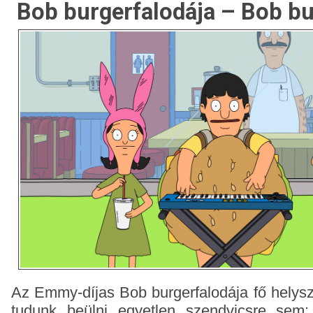
Bob burgerfalodája – Bob bu
Az Emmy-díjas Bob burgerfalodája fő helys
tudunk beülni egyetlen szendvicsre sem: