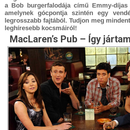
a Bob burgerfalodája című Emmy-díjas 
amelynek gócpontja szintén egy vend
legrosszabb fajtából. Tudjon meg mindent
leghíresebb kocsmáiról!
MacLaren’s Pub – Így járta