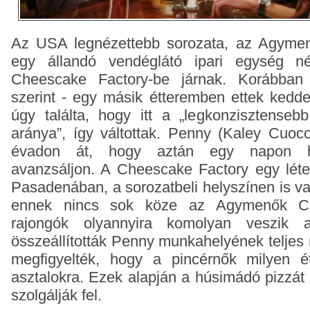
Az USA legnézettebb sorozata, az Agyme
egy állandó vendéglátó ipari egység n
Cheescake Factory-be járnak. Korábban
szerint - egy másik étteremben ettek kedd
úgy találta, hogy itt a „legkonzisztense
aránya”, így váltottak. Penny (Kaley Cuoco)
évadon át, hogy aztán egy napon hí
avanzsáljon. A Cheescake Factory egy léte
Pasadenában, a sorozatbeli helyszínen is v
ennek nincs sok köze az Agymenők Ch
rajongók olyannyira komolyan veszik 
összeállították Penny munkahelyének teljes 
megfigyelték, hogy a pincérnők milyen é
asztalokra. Ezek alapján a húsimádó pizzát 
szolgálják fel.