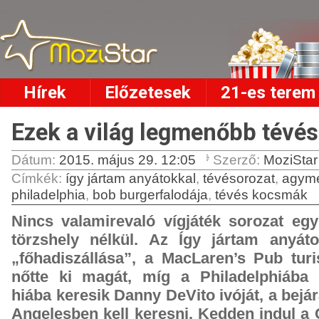
Hírek
Előzetesek
21-es terem
Ezek a világ legmenőbb tévé
Dátum:
2015. május 29. 12:05
Szerző:
MoziStar
Címkék
:
így jártam anyátokkal
,
tévésorozat
,
agym
philadelphia
,
bob burgerfalodája
,
tévés kocsmák
Nincs valamirevaló vígjáték sorozat eg
törzshely nélkül. Az Így jártam anyáto
„főhadiszállása”, a MacLaren’s Pub turi
nőtte ki magát, míg a Philadelphiába 
hiába keresik Danny DeVito ivóját, a bejá
Angelesben kell keresni. Kedden indul a