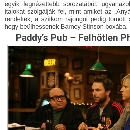
egyik legnézettebb sorozatából: ugyanazo
italokat szolgálják fel, mint amiket az „Anyá
rendeltek, a szitkom rajongói pedig tömött
hogy beülhessenek Barney Stinson boxába.
Paddy’s Pub – Felhőtlen Ph