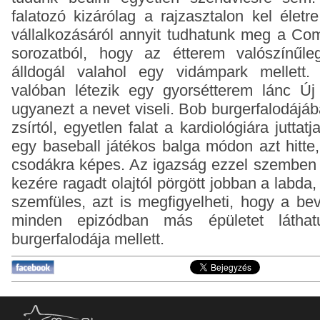
falatozó kizárólag a rajzasztalon kel életr
vállalkozásáról annyit tudhatunk meg a Co
sorozatból, hogy az étterem valószínűl
álldogál valahol egy vidámpark mellett.
valóban létezik egy gyorsétterem lánc Ú
ugyanezt a nevet viseli. Bob burgerfalodájá
zsírtól, egyetlen falat a kardiológiára jutta
egy baseball játékos balga módon azt hitt
csodákra képes. Az igazság ezzel szemben
kezére ragadt olajtól pörgött jobban a labda,
szemfüles, azt is megfigyelheti, hogy a b
minden epizódban más épületet látha
burgerfalodája mellett.