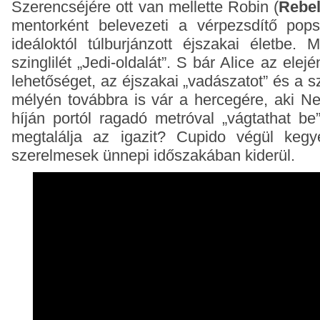
Szerencséjére ott van mellette Robin (
Rebel
mentorként belevezeti a vérpezsdítő popsl
ideáloktól túlburjánzott éjszakai életbe. 
szinglilét „Jedi-oldalát”. S bár Alice az ele
lehetőséget, az éjszakai „vadászatot” és a 
mélyén továbbra is vár a hercegére, aki N
híján portól ragadó metróval „vágtathat be
megtalálja az igazit? Cupido végül keg
szerelmesek ünnepi időszakában kiderül.