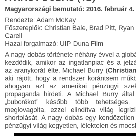
Magyarországi bemutató: 2016. február 4.
Rendezte: Adam McKay
Főszereplők: Christian Bale, Brad Pitt, Ryan
Carell
Hazai forgalmazó: UIP-Duna Film
A nagy dobás története néhány évvel a globál
kezdődik, amikor az ingatlanpiac és a jelzá
az aranykorát élte. Michael Burry (
Christia
aki rájött, hogy a rendszer korántsem működ
ahogyan azt az amerikai pénzügyi sze
propaganda hirdeti. A Michael Burry által f
„buborékot” később több tehetséges,
meglovagolta, ezzel elindítva világ legriz
shortolását. A nagy dobás egy kendőzetlen
pénzügyi világ kegyetlen, lélektelen és mocs