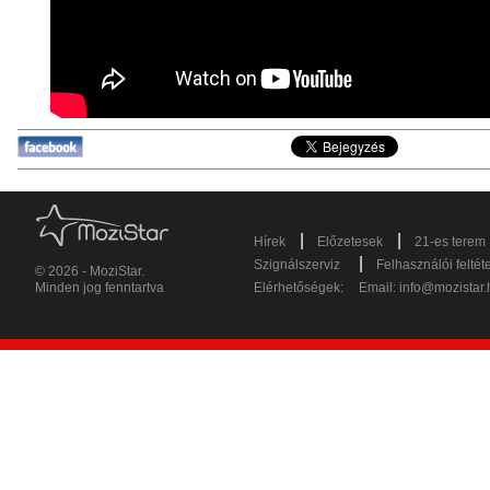
|
|
Hírek
Előzetesek
21-es terem
|
Szignálszerviz
Felhasználói feltét
© 2026 - MoziStar.
Minden jog fenntartva
Elérhetőségek:
Email:
info@mozistar.