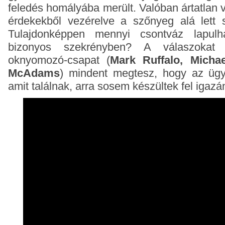
feledés homályába merült. Valóban ártatlan 
érdekekből vezérelve a szőnyeg alá lett s
Tulajdonképpen mennyi csontváz lapu
bizonyos szekrényben? A válaszokat 
oknyomozó-csapat (
Mark Ruffalo, Micha
McAdams
) mindent megtesz, hogy az ügy
amit találnak, arra sosem készültek fel igazá