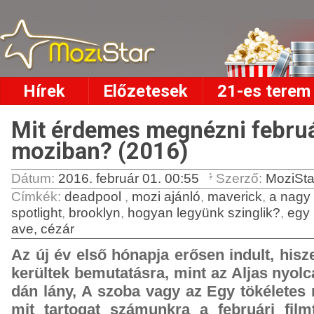
Hírek
Előzetesek
21-es terem
Mit érdemes megnézni febru
moziban? (2016)
Dátum:
2016. február 01. 00:55
Szerző:
MoziSta
Címkék
:
deadpool
,
mozi ajánló
,
maverick
,
a nagy
spotlight
,
brooklyn
,
hogyan legyünk szinglik?
,
egy 
ave, cézár
Az új év első hónapja erősen indult, hisz
kerültek bemutatásra, mint az Aljas nyolc
dán lány, A szoba vagy az Egy tökéletes
mit tartogat számunkra a februári fil