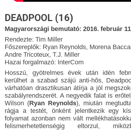
DEADPOOL (16)
Magyarországi bemutató: 2016. február 11
Rendezte: Tim Miller
Főszereplők: Ryan Reynolds, Morena Baccar
Andre Tricoteux, T.J. Miller
Hazai forgalmazó: InterCom
Hosszú, gyötrelmes évek után idén feb
kerülhet a szabad szájú anti-hős, Deadpoo
várhatóan drasztikusan átírja a jól megszok
szabályrendszerét. A negyedik falat is erőt
Wilson (
Ryan Reynolds
), miután megtudt
rágja a testét, önként jelentkezik egy kís
folyamat azonban nem vált mellékhatásokka
felismerhetetlenségig eltorzul, mikö