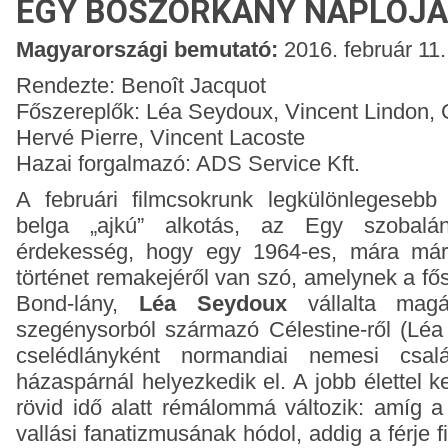
EGY BOSZORKÁNY NAPLÓJA 
Magyarországi bemutató:
2016. február 11.
Rendezte: Benoît Jacquot
Főszereplők: Léa Seydoux, Vincent Lindon, Cl
Hervé Pierre, Vincent Lacoste
Hazai forgalmazó: ADS Service Kft.
A februári filmcsokrunk legkülönlegesebb 
belga „ajkú” alkotás, az Egy szobalá
érdekesség, hogy egy 1964-es, mára már 
történet remakejéről van szó, amelynek a fő
Bond-lány,
Léa Seydoux
vállalta magá
szegénysorból származó Célestine-ről (Léa
cselédlányként normandiai nemesi csalá
házaspárnál helyezkedik el. A jobb élettel 
rövid idő alatt rémálommá változik: amíg 
vallási fanatizmusának hódol, addig a férje fi