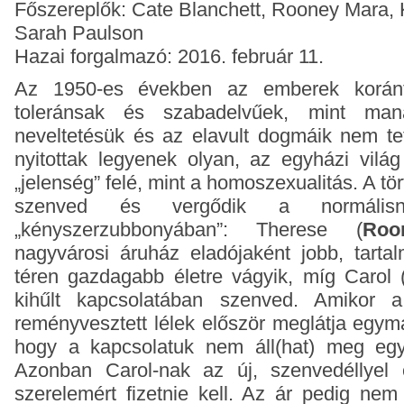
Főszereplők: Cate Blanchett, Rooney Mara, 
Sarah Paulson
Hazai forgalmazó: 2016. február 11.
Az 1950-es években az emberek koránt
toleránsak és szabadelvűek, mint man
neveltetésük és az elavult dogmáik nem te
nyitottak legyenek olyan, az egyházi világ 
„jelenség” felé, mint a homoszexualitás. A tö
szenved és vergődik a normálisn
„kényszerzubbonyában”: Therese (
Roo
nagyvárosi áruház eladójaként jobb, tart
téren gazdagabb életre vágyik, míg Carol 
kihűlt kapcsolatában szenved. Amikor
reményvesztett lélek először meglátja egymá
hogy a kapcsolatuk nem áll(hat) meg egy
Azonban Carol-nak az új, szenvedéllyel 
szerelemért fizetnie kell. Az ár pedig ne