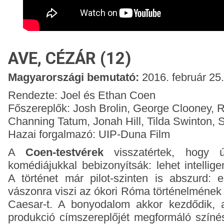
AVE, CÉZÁR (12)
Magyarországi bemutató:
2016. február 25.
Rendezte: Joel és Ethan Coen
Főszereplők: Josh Brolin, George Clooney, 
Channing Tatum, Jonah Hill, Tilda Swinton, 
Hazai forgalmazó: UIP-Duna Film
A
Coen-testvérek
visszatértek, hogy új
komédiájukkal bebizonyítsák: lehet intellige
A történet már pilot-szinten is abszurd: 
vászonra viszi az ókori Róma történelmének 
Caesar-t. A bonyodalom akkor kezdődik, a
produkció címszereplőjét megformáló színés