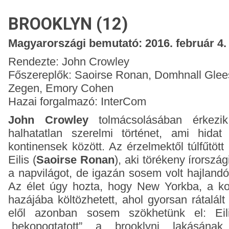
BROOKLYN (12)
Magyarországi bemutató: 2016. február 4.
Rendezte: John Crowley
Főszereplők: Saoirse Ronan, Domhnall Glee
Zegen, Emory Cohen
Hazai forgalmazó: InterCom
John Crowley
tolmácsolásában érkez
halhatatlan szerelmi történet, ami hida
kontinensek között. Az érzelmektől túlfűtöt
Eilis (
Saoirse Ronan
), aki törékeny írorszá
a napvilágot, de igazán sosem volt hajlandó
Az élet úgy hozta, hogy New Yorkba, a kor
hazájába költözhetett, ahol gyorsan rátalál
elől azonban sosem szökhetünk el: Eili
„bekopogtatott” a brooklyni lakásána