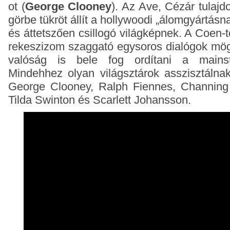
ot (
George Clooney
). Az Ave, Cézár tulajd
görbe tükröt állít a hollywoodi „álomgyártás
és áttetszően csillogó világképnek. A Coen-
rekeszizom szaggató egysoros dialógok mögö
valóság is bele fog ordítani a mains
Mindehhez olyan világsztárok asszisztálnak
George Clooney, Ralph Fiennes, Channing 
Tilda Swinton és Scarlett Johansson.