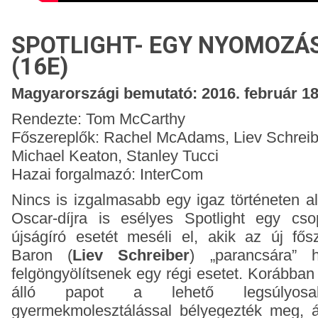
SPOTLIGHT- EGY NYOMOZÁS
(16E)
Magyarországi bemutató: 2016. február 18
Rendezte: Tom McCarthy
Főszereplők: Rachel McAdams, Liev Schreibe
Michael Keaton, Stanley Tucci
Hazai forgalmazó: InterCom
Nincs is izgalmasabb egy igaz történeten ala
Oscar-díjra is esélyes Spotlight egy cs
újságíró esetét meséli el, akik az új fős
Baron (
Liev Schreiber
) „parancsára” 
felgöngyölítsenek egy régi esetet. Korábban
álló papot a lehető legsúlyos
gyermekmolesztálással bélyegezték meg, 