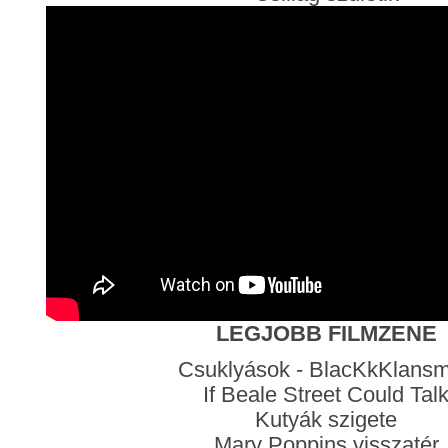
LEGJOBB FILMZENE
Csuklyások - BlacKkKlans
If Beale Street Could Tal
Kutyák szigete
Mary Poppins visszatér