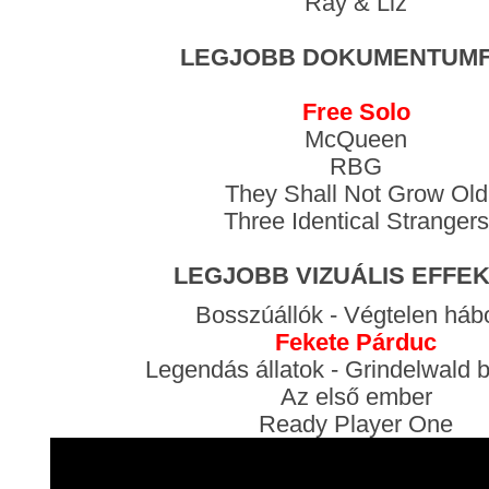
Ray & Liz
LEGJOBB DOKUMENTUMF
Free Solo
McQueen
RBG
They Shall Not Grow Old
Three Identical Strangers
LEGJOBB VIZUÁLIS EFFE
Bosszúállók - Végtelen háb
Fekete Párduc
Legendás állatok - Grindelwald b
Az első ember
Ready Player One