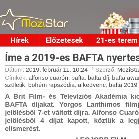
Hírek
Előzetesek
21-es terem
Íme a 2019-es BAFTA nyertes
Dátum:
2019. február 11. 10:24
Szerző:
MoziSta
Címkék
:
alfonso cuarón
,
bafta
,
bafta díj
,
bafta awa
születik
,
bohém rapszódia
,
a kedvenc
,
bafta 2019
A Brit Film- és Televíziós Akadémia kio
BAFTA díjakat. Yorgos Lanthimos film
jelölésből 7-et váltott díjra. Alfonso Cuar
jelölésből 4 díjat kapott, köztük a leg
elismerést.