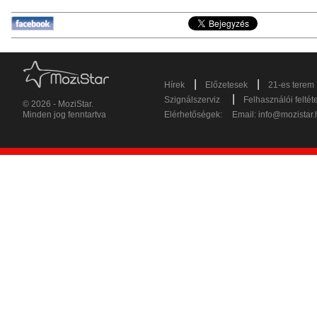
|
|
Hírek
Előzetesek
21-es terem
|
Szignálszerviz
Felhasználói feltét
© 2026 - MoziStar.
Minden jog fenntartva
Elérhetőségek:
Email:
info@mozistar.