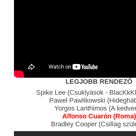
LEGJOBB RENDEZŐ
Spike Lee (Csuklyások - BlacKk
Paweł Pawlikowski (Hideghá
Yorgos Lanthimos (A kedve
Alfonso Cuarón (Roma)
Bradley Cooper (Csillag szüle