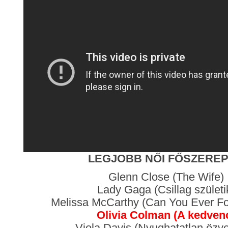
LEGJOBB NŐI FŐSZERE
Glenn Close (The Wife)
Lady Gaga (Csillag születi
Melissa McCarthy (Can You Ever Fo
Olivia Colman (A kedven
Viola Davis (Nyughatatlan özv