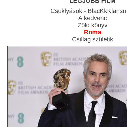
LEGJOBB FILM
Csuklyások - BlacKkKlans
A kedvenc
Zöld könyv
Roma
Csillag születik