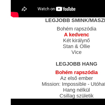
LEGJOBB SMINK/MASZ
Bohém rapszódia
A kedvenc
Két királynő
Stan & Ollie
Vice
LEGJOBB HANG
Bohém rapszódia
Az első ember
Mission: Impossible - Utóha
Hang nélkül
Csillag születik