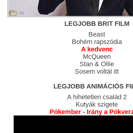
LEGJOBB BRIT FILM
Beast
Bohém rapszódia
A kedvenc
McQueen
Stan & Ollie
Sosem voltál itt
LEGJOBB ANIMÁCIÓS FI
A hihetetlen család 2
Kutyák szigete
Pókember - Irány a Pókve