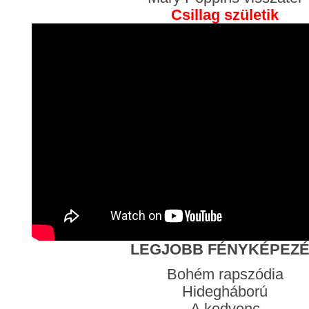
Csillag születik
LEGJOBB FÉNYKÉPEZ
Bohém rapszódia
Hidegháború
A kedvenc