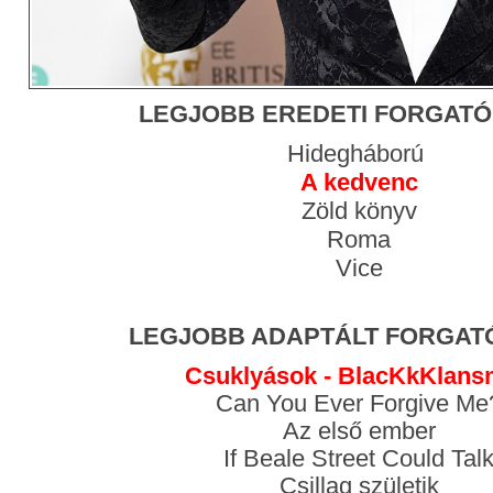
LEGJOBB EREDETI FORGAT
Hidegháború
A kedvenc
Zöld könyv
Roma
Vice
LEGJOBB ADAPTÁLT FORGA
Csuklyások - BlacKkKlan
Can You Ever Forgive Me
Az első ember
If Beale Street Could Tal
Csillag születik