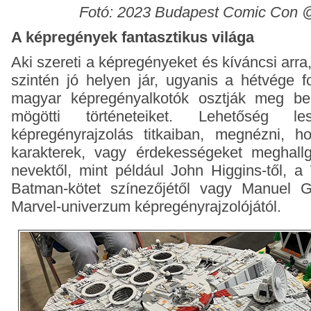
Fotó: 2023 Budapest Comic Con 
A képregények fantasztikus világa
Aki szereti a képregényeket és kíváncsi arr
szintén jó helyen jár, ugyanis a hétvége f
magyar képregényalkotók osztják meg ben
mögötti történeteiket. Lehetőség l
képregényrajzolás titkaiban, megnézni, 
karakterek, vagy érdekességeket meghall
nevektől, mint például John Higgins-től, 
Batman-kötet színezőjétől vagy Manuel G
Marvel-univerzum képregényrajzolójától.