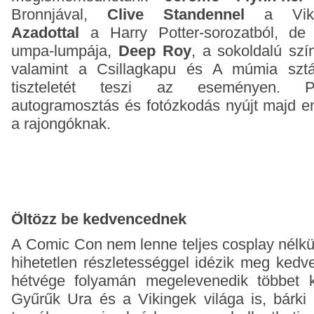
Bronnjával,
Clive Standennel
a Viki
Azadottal
a Harry Potter-sorozatból, de
umpa-lumpája,
Deep Roy
, a sokoldalú sz
valamint a Csillagkapu és A múmia szt
tiszteletét teszi az eseményen. Pan
autogramosztás és fotózkodás nyújt majd e
a rajongóknak.
Öltözz be kedvencednek
A Comic Con nem lenne teljes cosplay nélkül
hihetetlen részletességgel idézik meg kedve
hétvége folyamán megelevenedik többet k
Gyűrűk Ura és a Vikingek világa is, bárki 