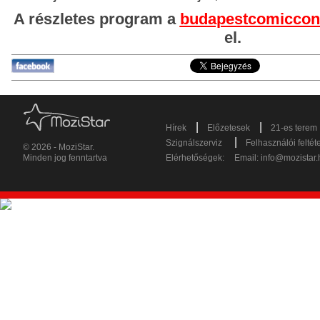
A részletes program a
budapestcomiccon
el.
|
|
Hírek
Előzetesek
21-es terem
|
Szignálszerviz
Felhasználói feltét
© 2026 - MoziStar.
Minden jog fenntartva
Elérhetőségek:
Email:
info@mozistar.