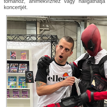
tornához, animekvízhez vagy hallgathatj
koncertjét.