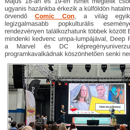
Május 18-án és 19-én ismét megtelik cso
ugyanis hazánkba érkezik a külföldön hata
örvendő
Comic
Con
, a világ egyi
legizgalmasabb popkulturális esemé
rendezvényen találkozhatunk többek között E
mindenki kedvenc umpa-lumpájával, Deep Ro
a Marvel és DC képregényuniverzu
programkavalkádnak köszönhetően senki nem