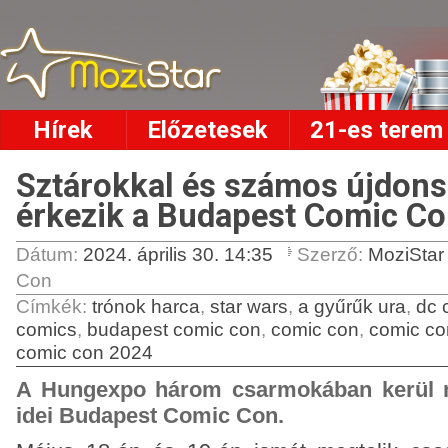
Hírek
Előzetesek
21-es terem
Sztárokkal és számos újdons
érkezik a Budapest Comic Co
Dátum:
2024. április 30. 14:35
Szerző:
MoziSta
Con
Címkék
:
trónok harca
,
star wars
,
a gyűrűk ura
,
dc 
comics
,
budapest comic con
,
comic con
,
comic co
comic con 2024
A Hungexpo három csarmokában kerül 
idei Budapest Comic Con.