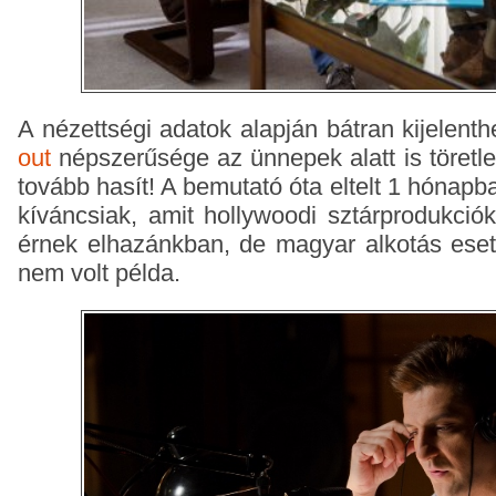
A nézettségi adatok alapján bátran kijelent
out
népszerűsége az ünnepek alatt is töretle
tovább hasít! A bemutató óta eltelt 1 hónapb
kíváncsiak, amit hollywoodi sztárprodukciók
érnek elhazánkban, de magyar alkotás eset
nem volt példa.