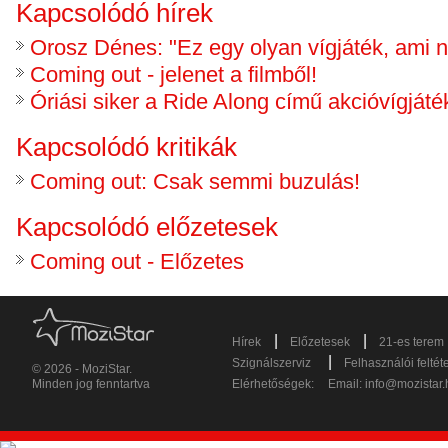
Kapcsolódó hírek
Orosz Dénes: "Ez egy olyan vígjáték, ami n
Coming out - jelenet a filmből!
Óriási siker a Ride Along című akcióvígjáté
Kapcsolódó kritikák
Coming out: Csak semmi buzulás!
Kapcsolódó előzetesek
Coming out - Előzetes
|
|
Hírek
Előzetesek
21-es terem
|
Szignálszerviz
Felhasználói feltét
© 2026 - MoziStar.
Minden jog fenntartva
Elérhetőségek:
Email:
info@mozistar.