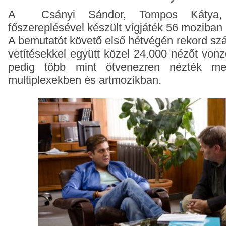
A Csányi Sándor, Tompos Kátya, 
főszereplésével készült vígjáték 56 moziban 
A bemutatót követő első hétvégén rekord szá
vetítésekkel együtt közel 24.000 nézőt vonz
pedig több mint ötvenezren nézték me
multiplexekben és artmozikban.