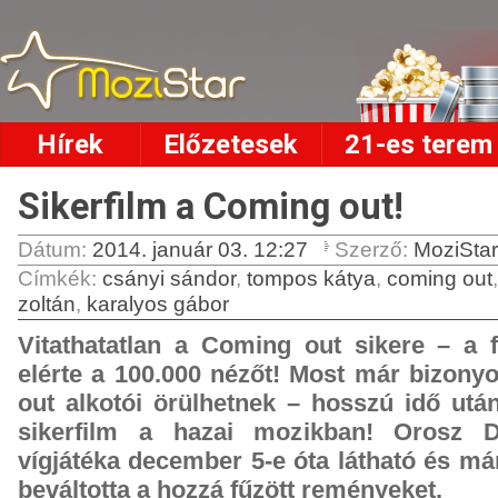
Hírek
Előzetesek
21-es terem
Sikerfilm a Coming out!
Dátum:
2014. január 03. 12:27
Szerző:
MoziStar
Címkék
:
csányi sándor
,
tompos kátya
,
coming out
zoltán
,
karalyos gábor
Vitathatatlan a Coming out sikere – a f
elérte a 100.000 nézőt! Most már bizony
out alkotói örülhetnek – hosszú idő utá
sikerfilm a hazai mozikban! Orosz 
vígjátéka december 5-e óta látható és má
beváltotta a hozzá fűzött reményeket.