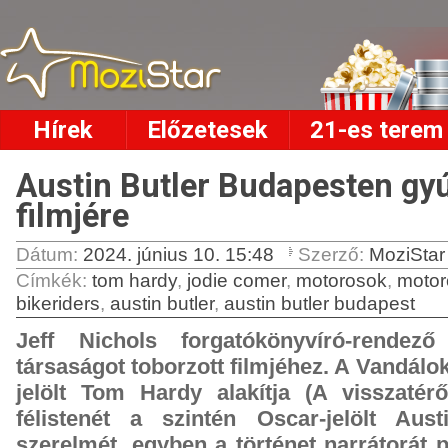
Hírek
Előzetesek
21-es terem
Austin Butler Budapesten gyú
filmjére
Dátum:
2024. június 10. 15:48
Szerző:
MoziSta
Címkék
:
tom hardy
,
jodie comer
,
motorosok
,
motor
bikeriders
,
austin butler
,
austin butler budapest
Jeff Nichols forgatókönyvíró-rende
társaságot toborzott filmjéhez. A Vandálo
jelölt Tom Hardy alakítja (A visszatérő
félistenét a szintén Oscar-jelölt Austi
szerelmét, egyben a történet narrátorát