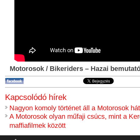
Motorosok / Bikeriders – Hazai bemutató:
Kapcsolódó hírek
Nagyon komoly történet áll a Motorosok há
A Motorosok olyan műfaji csúcs, mint a Ke
maffiafilmek között