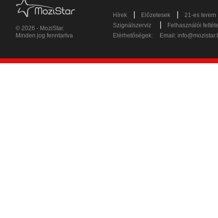
|
|
Hírek
Előzetesek
21-es terem
|
Szignálszerviz
Felhasználói feltét
© 2026 - MoziStar.
Minden jog fenntartva
Elérhetőségek:
Email:
info@mozistar.