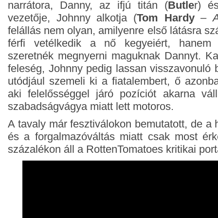
narrátora, Danny, az ifjú titán (
Butle
r) é
vezetője, Johnny alkotja (
Tom Hardy
–
A
felállás nem olyan, amilyenre első látásra 
férfi vetélkedik a nő kegyeiért, hane
szeretnék megnyerni maguknak Dannyt. Ka
feleség, Johnny pedig lassan visszavonuló 
utódjául szemeli ki a fiatalembert, ő azonb
aki felelősséggel járó pozíciót akarna vál
szabadságvágya miatt lett motoros.
A tavaly már fesztiválokon bemutatott, de a 
és a forgalmazóváltás miatt csak most é
százalékon áll a RottenTomatoes kritikai port