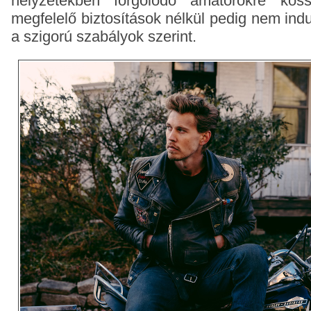
helyzetekben forgolódó amatőrökre kös
megfelelő biztosítások nélkül pedig nem indu
a szigorú szabályok szerint.