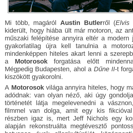
Mi több, magáról
Austin Butler
ről (
Elvis
–
kiderült, hogy hiába ült már motoron, az an
műszaki felépítése annyira eltér a modern 
gyakorlatilag újra kell tanulnia a motor
mindenképpen hiteles akart lenni a szerep
a
Motorosok
forgatása előtt mindenna
Mégpedig Budapesten, ahol a
Dűne II
-t for
kiszökött gyakorolni.
A
Motorosok
világa annyira hiteles, hogy m
adódnak: van olyan néző, aki úgy gondolja
történetét látja megelevenedni a vásznon,
filmmel van dolga, amit egy kis fikcióval
részben igaz is, mert Jeff Nichols egy k
alapján rekonstruálta megtévesztő pontos