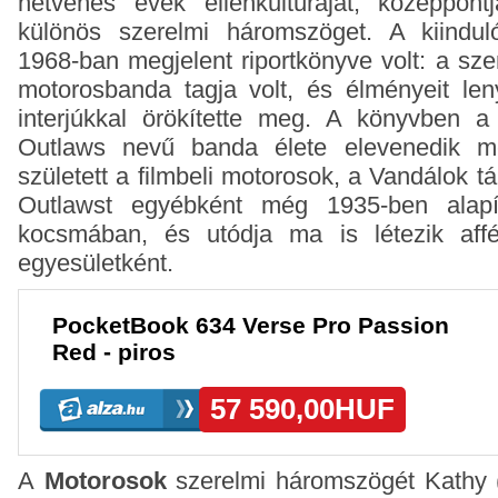
hetvenes évek ellenkultúráját, középpon
különös szerelmi háromszöget. A kiindu
1968-ban megjelent riportkönyve volt: a sz
motorosbanda tagja volt, és élményeit len
interjúkkal örökítette meg. A könyvben 
Outlaws nevű banda élete elevenedik m
született a filmbeli motorosok, a Vandálok 
Outlawst egyébként még 1935-ben alapíto
kocsmában, és utódja ma is létezik aff
egyesületként.
A
Motorosok
szerelmi háromszögét Kathy 