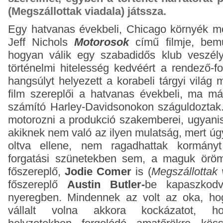
(Megszállottak viadala) játssza.
Egy hatvanas évekbeli, Chicago környék mo
Jeff Nichols
Motorosok
című filmje, bemut
hogyan válik egy szabadidős klub veszél
történelmi hitelesség kedvéért a rendező-f
hangsúlyt helyezett a korabeli tárgyi világ
film szereplői a hatvanas évekbeli, ma má
számító Harley-Davidsonokon száguldoztak.
motorozni a produkció szakemberei, ugyani
akiknek nem való az ilyen mulatság, mert ú
oltva ellene, nem ragadhattak kormán
forgatási szünetekben sem, a maguk örömé
főszereplő,
Jodie Comer
is (
Megszállottak 
főszereplő
Austin Butler-
be kapaszkodv
nyeregben. Mindennek az volt az oka, ho
vállalt volna akkora kockázatot, ho