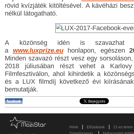
rövid kvízjáték kitöltésével.
A kávéházi beszé
nélkül látogatható.
A közönség idén is szavazhat ke
a
www.luxprize.eu
honlapon, egészen
2
Minden szavazó részt vesz egy sorsoláson,
2018 júliusában részt vehet a Karlov
Filmfesztiválon, ahol kihirdetik a közönség
és a LUX filmdíj következő évi kiírásának t
bemutatják.
|
|
Hírek
Előzetesek
21-es terem
|
Szignálszerviz
Felhasználói feltét