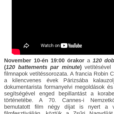
November 10-én 19:00 órakor
a
120 dob
(
120 battements par minute
)
vetítésével 
filmnapok vetítéssorozata. A francia Robin 
a kilencvenes évek Párizsába kalauzo
dokumentarista formanyelvi megoldások és
segítségével enged bepillantást a korabe
történetébe. A 70. Cannes-i Nemzetköz
bemutatott film négy díjat is nyert a v
filmfesztiválján, köztük a Zsűri Nagydíj