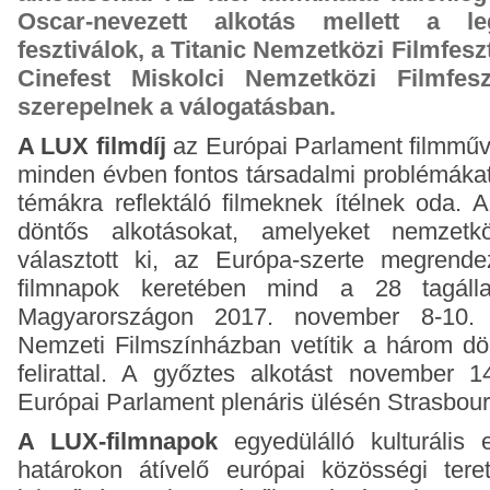
Oscar-nevezett alkotás mellett a l
fesztiválok, a Titanic Nemzetközi Filmfes
Cinefest Miskolci Nemzetközi Filmfeszt
szerepelnek a válogatásban.
A LUX filmdíj
az Európai Parlament filmművé
minden évben fontos társadalmi problémákat
témákra reflektáló filmeknek ítélnek oda. A
döntős alkotásokat, amelyeket nemzetk
választott ki, az Európa-szerte megrend
filmnapok keretében mind a 28 tagáll
Magyarországon 2017. november 8-10. 
Nemzeti Filmszínházban vetítik a három dö
felirattal. A győztes alkotást november 1
Európai Parlament plenáris ülésén Strasbou
A LUX-filmnapok
egyedülálló kulturális
határokon átívelő európai közösségi tere