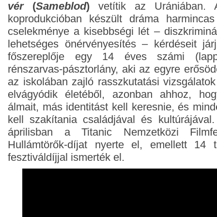
vér
(
Sameblod
)
vetítik az Urániában. 
koprodukcióban készült dráma harmincas
cselekménye a kisebbségi lét – diszkriminác
lehetséges önérvényesítés – kérdéseit járj
főszereplője egy 14 éves számi (lapp
rénszarvas-pásztorlány, aki az egyre erősöd
az iskolában zajló rasszkutatási vizsgálato
elvágyódik életéből, azonban ahhoz, hog
álmait, más identitást kell keresnie, és mi
kell szakítania családjával és kultúrájáva
áprilisban a Titanic Nemzetközi Filmfes
Hullámtörők-díjat nyerte el, emellett 14 
fesztiváldíjjal ismerték el.