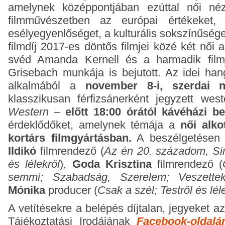
amelynek középpontjában ezúttal női néz
filmművészetben az európai értékeket,
esélyegyenlőséget, a kulturális sokszínűség
filmdíj 2017-es döntős filmjei közé két női a
svéd Amanda Kernell és a harmadik filmj
Grisebach munkája is bejutott. Az idei hang
alkalmából a
november 8-i, szerdai ny
klasszikusan férfizsánerként jegyzett west
Western
–
előtt 18:00 órától kávéházi b
érdeklődőket, amelynek témája a
női alko
kortárs filmgyártásban.
A beszélgetésen
Ildikó
filmrendező (
Az én 20. századom, Si
és lélekről
),
Goda Krisztina
filmrendező (
semmi; Szabadság, Szerelem; Veszette
Mónika
producer (
Csak a szél; Testről és lél
A vetítésekre a belépés díjtalan, jegyeket 
Tájékoztatási Irodájának
Facebook-oldalá