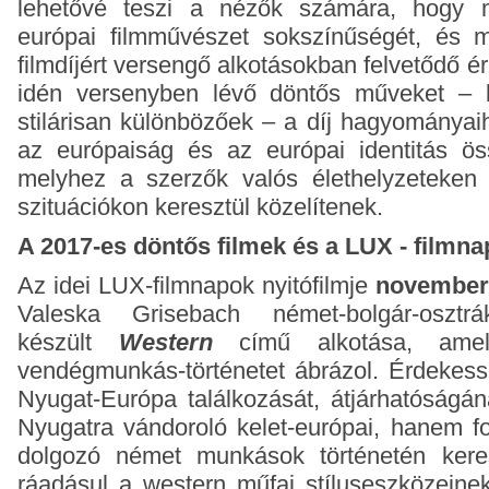
lehetővé teszi a nézők számára, hogy m
európai filmművészet sokszínűségét, és 
filmdíjért versengő alkotásokban felvetődő 
idén versenyben lévő döntős műveket – 
stilárisan különbözőek – a díj hagyományai
az európaiság és az európai identitás öss
melyhez a szerzők valós élethelyzeteken é
szituációkon keresztül közelítenek.
A 2017-es döntős filmek és a LUX - filmn
Az idei LUX-filmnapok nyitófilmje
november 
Valeska Grisebach német-bolgár-osztr
készült
Western
című alkotása, amel
vendégmunkás-történetet ábrázol. Érdekess
Nyugat-Európa találkozását, átjárhatóságá
Nyugatra vándoroló kelet-európai, hanem fo
dolgozó német munkások történetén keres
ráadásul a western műfaj stíluseszközeine