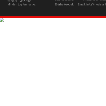
© 2026 - MoziStar.
Minden jog fenntartva
Elérhetőségek:
Email:
info@mozistar.