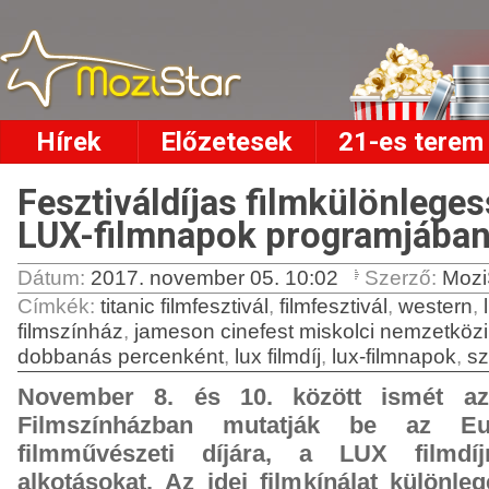
Hírek
Előzetesek
21-es terem
Fesztiváldíjas filmkülönleges
LUX-filmnapok programjába
Dátum:
2017. november 05. 10:02
Szerző:
Mozi
Címkék
:
titanic filmfesztivál
,
filmfesztivál
,
western
,
filmszínház
,
jameson cinefest miskolci nemzetközi 
dobbanás percenként
,
lux filmdíj
,
lux-filmnapok
,
sz
November 8. és 10. között ismét az
Filmszínházban mutatják be az Eu
filmművészeti díjára, a LUX filmdíj
alkotásokat. Az idei filmkínálat különl