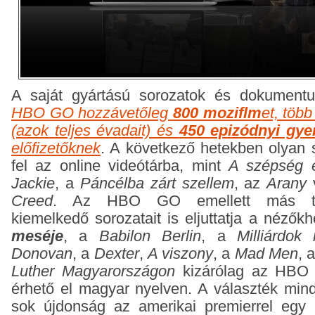
A saját gyártású sorozatok és dokumentu
HBO GO hozzávetőleg
800 moziflm
et, töb
(azok teljes évadait) és
450 epizódnyi gy
előfizetőknek
. A következő hetekben olyan s
fel az online videótárba, mint
A szépség 
Jackie
, a
Páncélba zárt szellem
, az
Arany
Creed
. Az HBO GO emellett más tart
kiemelkedő sorozatait is eljuttatja a nézők
meséje
, a
Babilon Berlin
, a
Milliárdok
Donovan
, a
Dexter
,
A viszony
, a
Mad Men
, 
Luther Magyarországon
kizárólag az HBO e
érhető el magyar nyelven. A választék min
sok újdonság az amerikai premierrel egy 