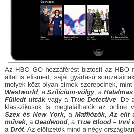
Az HBO GO hozzáférést biztosít az HBO né
által is elismert, saját gyártású sorozatai
melyek közt olyan címek szerepelnek, min
Westworld
, a
Szilícium-völgy
, a
Hatalmas
Fülledt utcák
vagy a
True Detective
.
De a
klasszikusok is megtalálhatók az online v
Szex és New York
, a
Maffiózók
,
Az elit 
művek
, a
Deadwood
, a
True Blood – Inni 
a
Drót
. Az előfizetők mind a négy országban