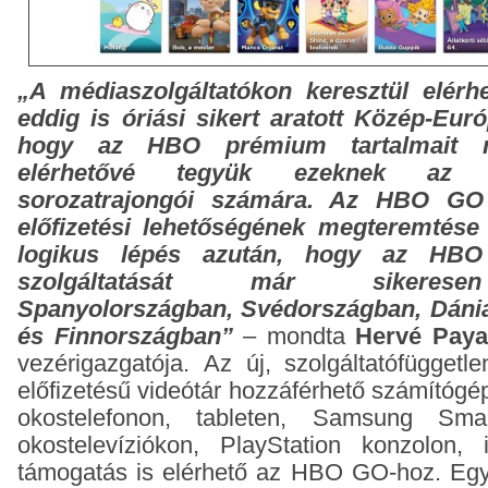
„A médiaszolgáltatókon keresztül elé
eddig is óriási sikert aratott Közép-Eur
hogy az HBO prémium tartalmait 
elérhetővé tegyük ezeknek az 
sorozatrajongói számára. Az HBO GO 
előfizetési lehetőségének megteremtés
logikus lépés azután, hogy az HBO
szolgáltatását már sikeresen
Spanyolországban, Svédországban, Dáni
és Finnországban”
– mondta
Hervé Pay
vezérigazgatója.
Az új, szolgáltatófüggetle
előfizetésű videótár hozzáférhető számítógé
okostelefonon, tableten, Samsung S
okostelevíziókon, PlayStation konzolon, 
támogatás is elérhető az HBO GO-hoz. Egy 