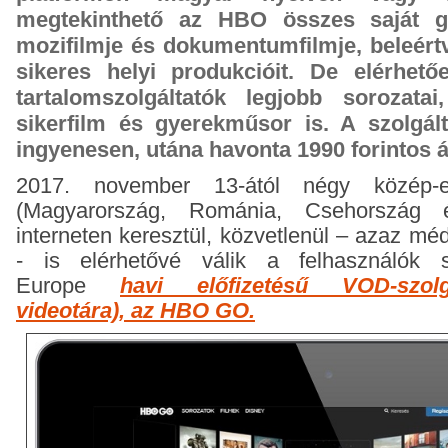
megtekinthető az HBO összes saját gy
mozifilmje és dokumentumfilmje, beleér
sikeres helyi produkcióit. De elérhe
tartalomszolgáltatók legjobb sorozatai,
sikerfilm és gyerekműsor is. A szolgál
ingyenesen, utána havonta 1990 forintos á
2017. november 13-ától négy közép-e
(Magyarország, Románia, Csehország 
interneten keresztül, közvetlenül – azaz méd
- is elérhetővé válik a felhasználó
Europe
havi előfizetésű VOD-szolg
videotára), az HBO GO.