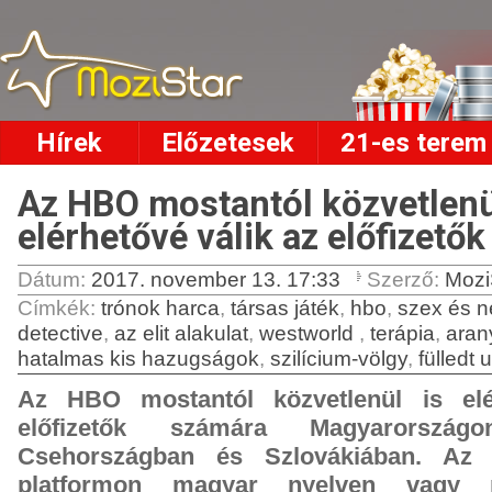
Hírek
Előzetesek
21-es terem
Az HBO mostantól közvetlenü
elérhetővé válik az előfizető
Dátum:
2017. november 13. 17:33
Szerző:
Mozi
Címkék
:
trónok harca
,
társas játék
,
hbo
,
szex és n
detective
,
az elit alakulat
,
westworld
,
terápia
,
aran
hatalmas kis hazugságok
,
szilícium-völgy
,
fülledt 
Az HBO mostantól közvetlenül is elé
előfizetők számára Magyarországo
Csehországban és Szlovákiában. A
platformon magyar nyelven vagy ma