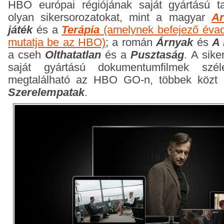
HBO európai régiójának saját gyártású tar
olyan sikersorozatokat, mint a magyar
Ar
játék
és a
Terápia
(amelynek befejező éva
mutatja be az HBO)
; a román
Árnyak
és
A 
a cseh
Olthatatlan
és a
Pusztaság
.
A sike
saját gyártású dokumentumfilmek szél
megtalálható az HBO GO-n, többek közt
Szerelempatak
.