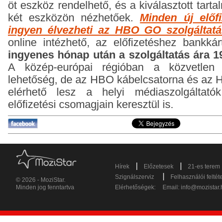
öt eszköz rendelhető, és a kiválasztott tar
két eszközön nézhetőek.
Minden új előf
ingyen élvezheti az HBO GO szolgáltatá
online intézhető, az előfizetéshez bankk
ingyenes hónap után a szolgáltatás ára 1
A közép-európai régióban a közvetlen 
lehetőség, de az HBO kábelcsatorna és az 
elérhető lesz a helyi médiaszolgáltató
előfizetési csomagjain keresztül is.
|
|
Hírek
Előzetesek
21-es terem
|
Szignálszerviz
Felhasználói feltét
© 2026 - MoziStar.
Minden jog fenntartva
Elérhetőségek:
Email:
info@mozistar.