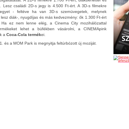
. Lesz családi 2D-s jegy is 4.500 Ft-ért. A 3D-s filmekre
 jegyet - feltéve ha van 3D-s szemüvegetek, melynek
s lesz diák-, nyugdíjas és más kedvezmény: ők 1.300 Ft-ért
. Ha ez nem lenne elég, a Cinema City mozihálózattal
termékeket lehet a büfékben vásárolni, a CINEMApink
ek a
Coca-Cola termék
ei.
 és a MOM Park is megnyitja feltúrbózott új moziját.