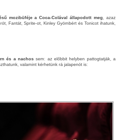
ésű mozibüféje
a Coca-Colával állapodott meg
, azaz
t, Fantát, Sprite-ot, Kinley Gyömbért és Tonicot ihatunk,
rn és a nachos
sem: az előbbit helyben pattogtatják, a
zthatunk, valamint kérhetünk rá jalapenót is: