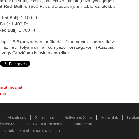
rták és sütik, csokik, palackozott italok (ásványvíz, jeges,
nt
Red Bull
is (500 Ft-os darabáron), mi több, ez utóbbit
ed Bull): 1.100 Ft
ull): 1.400 Ft
ed Bull): 1.700 Ft
ólag Törökországban működő Cinemapink nemzetközi
e az év folyamán a környező országokon (Ausztria,
n vagy Grúziában is nyitnak mozikat.
mut moziját
rsa
|
|
|
|
|
Előzetesek
21-es terem
Hollywood Stars
Sorozatok
Lexiko
|
|
lszerviz
Felhasználói feltételek
Partnereink
etőségek:
Email:
info@mozistar.hu