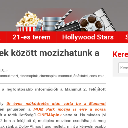
k
21-es terem
Hollywood Stars
ek között mozizhatunk a
Ker
iStar
ammut mozi
,
cinemapink
,
cinemapink mammut
,
óriásfotel
,
coca-cola
,
 a legfontosabb információk a Mammut 2. felújított
ity
öt éves működtetés után zárta be a Mammut
dén januárban a
MOM Park mozija is erre a sorsa
t a török illetőségű
CINEMApink
vette át. Ha minden jól
-ben a felújított új multiplex moziban csodálhatjuk meg
rnak ránk a
Dolby Atmos hang mellett
, mint a kényelmesebb