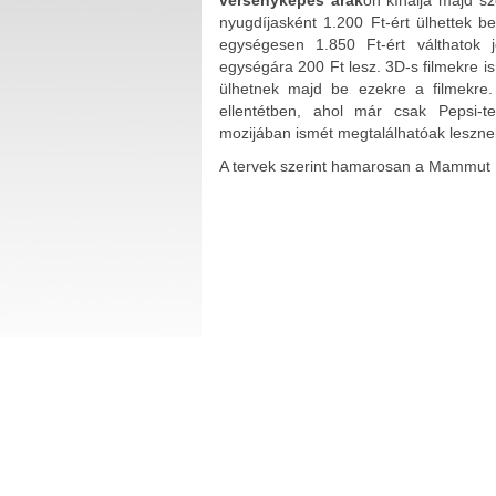
nyugdíjasként 1.200 Ft-ért ülhettek be
egységesen 1.850 Ft-ért válthatok
egységára 200 Ft lesz. 3D-s filmekre i
ülhetnek majd be ezekre a filmekre
ellentétben, ahol már csak Pepsi-
mozijában ismét megtalálhatóak leszn
A tervek szerint hamarosan a Mammut 1.