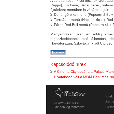
A büfében ezen kívül lesznek Gerbaud to
Cappy), Illy kávé, Bécsi perec, valami
újításként menüben is vásárolhatjuk:
Dühöngő bika menü (Popcorn 2,5L + R
Torreádor menü (Nachos kicsi + Red B
Páros Red Bull menü (Popcorn 4L + R
Magyarország lesz az eddig kizár
terjeszkedésének első állomása, d
Horvátország, Szlovákia) kívül Cipruso
Kapcsolódó hírek
A Cinema City bezárja a Palace Mam
Hivatalossá vált a MOM Park mozi so
Hírek
Szigná
© 2026 - MoziStar.
Minden jog fenntartva
Elérh