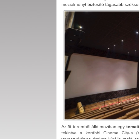
moziélményt biztosító tágasabb széks
Az öt teremből álló moziban egy
temat
tekintve a korábbi Cinema City-s
versenyképes árak
on kínálja majd sz