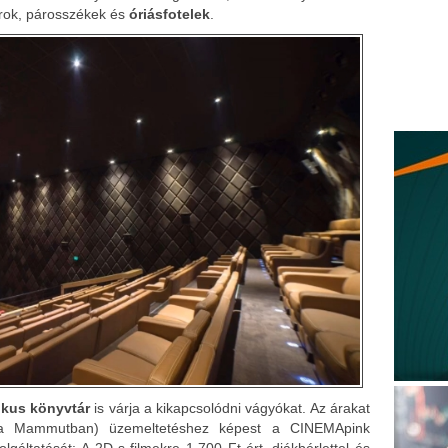
orok, párosszékek és
óriásfotelek
.
ikus könyvtár
is várja a kikapcsolódni vágyókat. Az árakat
 (a Mammutban) üzemeltetéshez képest a
CINEMApink
olgáltatását:
A 2D-s filmekre 1.700 Ft-ért, diákbérlettel és