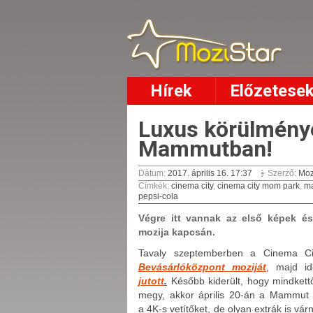
Hírek
Előzetese
Luxus körülmény
Mammutban!
Dátum:
2017. április 16. 17:37
Szerző:
Moz
Címkék
:
cinema city
,
cinema city mom park
,
m
pepsi-cola
Végre itt vannak az első képek és
mozija kapcsán.
Tavaly szeptemberben a Cinema C
Bevásárlóközpont moziját
, majd i
jutott
.
Később kiderült, hogy mindkettő
megy, akkor április 20-án a Mammut 2
a
4K-s vetítőket, de olyan extrák is vá