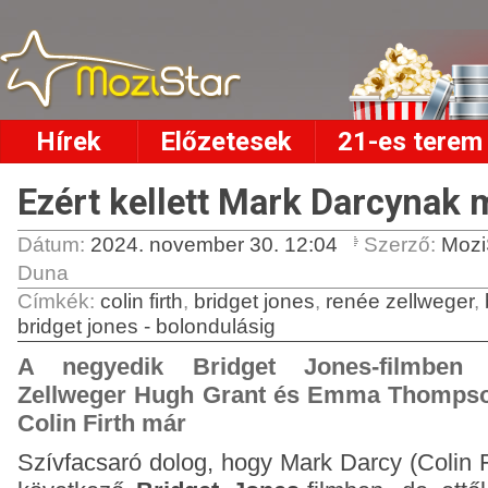
Hírek
Előzetesek
21-es terem
Ezért kellett Mark Darcynak 
Dátum:
2024. november 30. 12:04
Szerző:
Mozi
Duna
Címkék
:
colin firth
,
bridget jones
,
renée zellweger
,
bridget jones - bolondulásig
A negyedik Bridget Jones-filmben 
Zellweger Hugh Grant és Emma Thompson
Colin Firth már
Szívfacsaró dolog, hogy Mark Darcy (Colin F