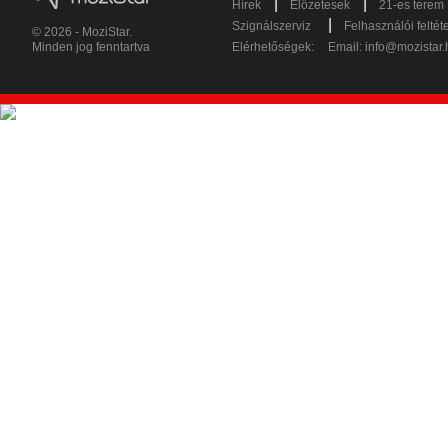
|
|
Hírek
Előzetesek
21-es terem
|
Szignálszerviz
Felhasználói feltét
© 2026 - MoziStar.
Minden jog fenntartva
Elérhetőségek:
Email:
info@mozistar.