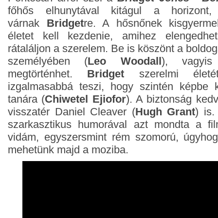
főhős elhunytával kitágul a horizont
várnak
Bridget
re. A hősnőnek kisgyerme
életet kell kezdenie, amihez elengedhet
rátaláljon a szerelem. Be is köszönt a boldo
személyében (
Leo Woodall
), vagyis
megtörténhet.
Bridget
szerelmi éle
izgalmasabbá teszi, hogy szintén képbe 
tanára (
Chiwetel Ejiofor
). A biztonság ked
visszatér Daniel Cleaver (
Hugh Grant
) is
szarkasztikus humorával azt mondta a fi
vidám, egyszersmint rém szomorú, úgyhog
mehetünk majd a moziba.