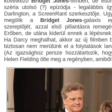
következő
Bridget Jones
-filmben, de ettő
széria utolsó (?) epizódja - legalábbis í
Darlington, a ScreenRant szerkesztője. Ug
megölik a
Bridget Jones
-galaxis e
szereplőjét, azzal első pillantásra remeg
Erőben, de utána kiderül ennek a lépésnek
Ha Darcy meghalhat, akkor az új filmben b
biztosan nem merülünk el a folytatások la
(Az igazsághoz persze hozzátartozik, hog
Helen Fielding ölte meg a regényben, amiből 