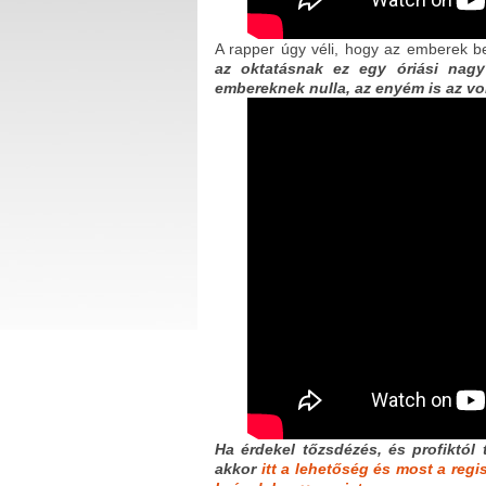
A rapper úgy véli, hogy az emberek
b
az oktatásnak ez egy óriási nag
embereknek nulla, az enyém is az vol
Ha érdekel tőzsdézés, és profiktól 
akkor
itt a lehetőség és most a regi