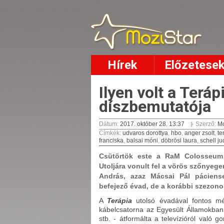
Hírek
Előzetese
Ilyen volt a Terá
díszbemutatója
Dátum:
2017. október 28. 13:37
Szerző:
Mo
Címkék
:
udvaros dorottya
,
hbo
,
anger zsolt
,
te
franciska
,
balsai móni
,
döbrösi laura
,
schell ju
Csütörtök este a RaM Colosseum 
Utoljára vonult fel a vörös szőnyeg
András, azaz Mácsai Pál páciens
befejező évad, de a korábbi szezonok 
A
Terápia
utolsó évadával fontos m
kábelcsatorna az Egyesült Államokban 
stb. - átformálta a televízióról való