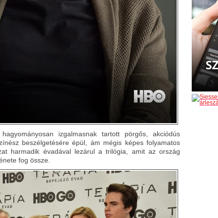
 hagyományosan izgalmasnak tartott pörgős, akciódús
színész beszélgetésére épül, ám mégis képes folyamatos
zat harmadik évadával lezárul a trilógia, amit az ország
énete fog össze.