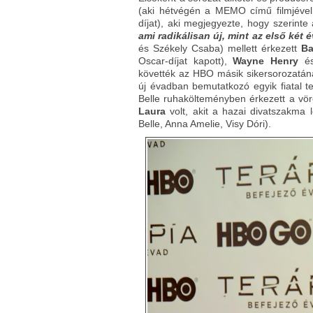
(aki hétvégén a MEMO című filmjével 
díjat), aki megjegyezte, hogy szerint
ami radikálisan új, mint az első két
és Székely Csaba) mellett érkezett
Ba
Oscar-díjat kapott),
Wayne Henry
é
követték az HBO másik sikersorozatána
új évadban bemutatkozó egyik fiatal 
Belle ruhakölteményben érkezett a vör
Laura
volt, akit a hazai divatszakma 
Belle, Anna Amelie, Visy Dóri).