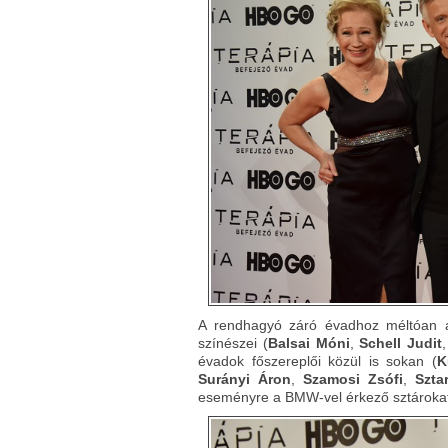
A rendhagyó záró évadhoz méltóan a
színészei (
Balsai Móni
,
Schell Judit
évadok főszereplői közül is sokan (
K
Surányi Áron
,
Szamosi Zsófi
,
Szta
eseményre a BMW-vel érkező sztárokat