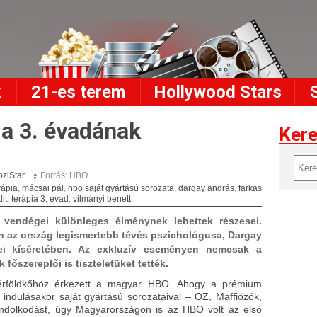
k
21-es terem
Hollywood Stars
pia 3. évadának
Ker
ziStar
Forrás: HBO
rápia
,
mácsai pál
,
hbo saját gyártású sorozata
,
dargay andrás
,
farkas
dit
,
terápia 3. évad
,
vilmányi benett
vendégei különleges élménynek lehettek részesei.
en az ország legismertebb tévés pszichológusa, Dargay
ei kíséretében. Az exkluzív eseményen nemcsak a
főszereplői is tiszteletüket tették.
érföldkőhöz érkezett a magyar HBO. Ahogy a prémium
indulásakor saját gyártású sorozataival – OZ, Maffiózók,
 gondolkodást, úgy Magyarországon is az HBO volt az első