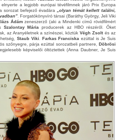
elnyerte a legjobb európai tévéfilmnek járó Prix Europa
e a sorozat befejező évadára
„olyan témát kellett találni,
 évadban”
. Forgatókönyvíró társai (Baráthy György, Jeli Viki
lázs Ádám
zeneszerző (aki a Mindenki című rövidfilmért
s
Szalontay Mária
producerek az HBO részéről. Őket
k, az Aranyéletnek a színészei, köztük
Végh Zsolt
és az
tehetség,
Staub Viki
.
Farkas Franciska
ezúttal is Je Suis
ös szőnyegre, párja ezúttal sorozatbeli partnere,
Döbrösi
legjelesebb képviselői öltöztettek (Anna Daubner, Je Suis