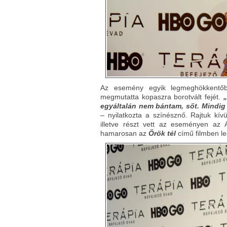
Az esemény egyik legmeghökkentőbb
megmutatta kopaszra borotvált fejét.
„
egyáltalán nem bántam, sőt. Mindig 
– nyilatkozta a színésznő. Rajtuk kív
illetve részt vett az eseményen az A
hamarosan az
Örök tél
című filmben le