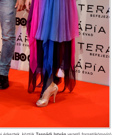
ei érkeztek, köztük
Tasnádi István
vezető forgatókönyvíró