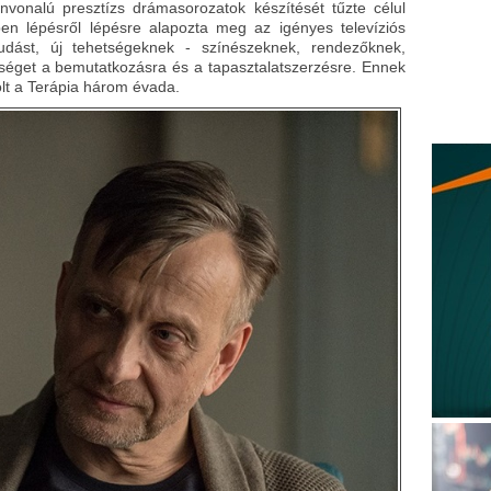
nvonalú presztízs drámasorozatok készítését tűzte célul
n lépésről lépésre alapozta meg az igényes televíziós
udást, új tehetségeknek - színészeknek, rendezőknek,
tőséget a bemutatkozásra és a tapasztalatszerzésre. Ennek
lt a Terápia három évada.