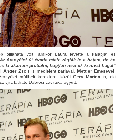
 pillanata volt, amikor Laura levette a kalapját és
Az Aranyélet új évada miatt vágták le a hajam, de én
is ki akartam próbálni, hogyan néznék ki rövid hajjal”
ül
Anger Zsolt
is megjelent párjával,
Mettler Emesével
,
ranyélet múltbeli karakterei közül
Gera Marina
is, aki
sz újra látható Döbrösi Laurával együtt.