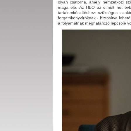
olyan csatorna, amely nemzetközi szí
maga elé. Az HBO az elmúlt hét évbe
tartalomkészítéshez szükséges szakt
forgatókönyvíróknak - biztosítva lehe
a folyamatnak meghatározó lépcsője vo