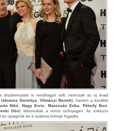
 díszbemutató is rendhagyó volt: nemcsak az új évad
,
Udvaros Dorottya
,
Vilmányi Benett
), hanem a korábbi
urta Niké
,
Nagy Ervin
,
Marozsán Erika
,
Péterfy Bori
,
renki Dóri
) felvonultak a vörös szőnyegen. Az exkluzív
 az újságírók és a szakma krémje fogadta.