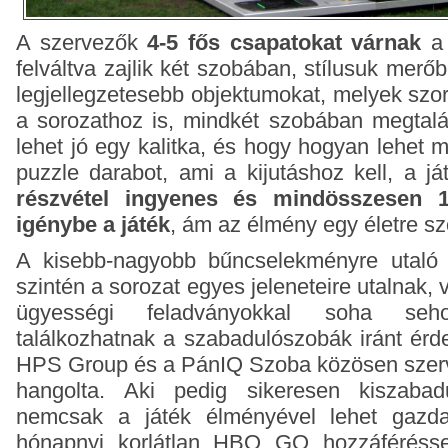
A szervezők
4-5 fős csapatokat várnak
a 
felváltva zajlik két szobában, stílusuk merőb
legjellegzetesebb objektumokat, melyek sz
a sorozathoz is, mindkét szobában megtalá
lehet jó egy kalitka, és hogy hogyan lehet 
puzzle darabot, ami a kijutáshoz kell, a j
részvétel ingyenes és mindösszesen 1
igénybe a játék
, ám az élmény egy életre szó
A kisebb-nagyobb bűncselekményre utaló 
szintén a sorozat egyes jeleneteire utalnak, 
ügyességi feladványokkal soha se
találkozhatnak a szabadulószobák iránt érde
HPS Group és a PánIQ Szoba közösen szerve
hangolta. Aki pedig sikeresen kiszabadu
nemcsak a játék élményével lehet gaz
hónapnyi korlátlan HBO GO hozzáféréssel