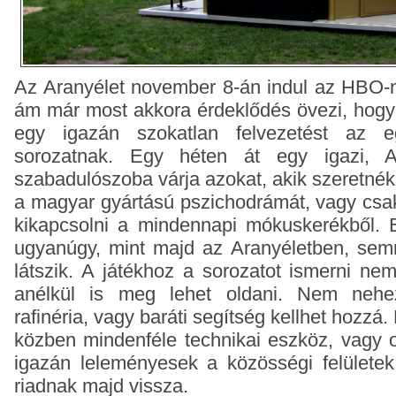
Az Aranyélet november 8-án indul az HBO
ám már most akkora érdeklődés övezi, hogy 
egy igazán szokatlan felvezetést az e
sorozatnak. Egy héten át egy igazi, Ar
szabadulószoba várja azokat, akik szeretné
a magyar gyártású pszichodrámát, vagy csak
kikapcsolni a mindennapi mókuskerékből.
ugyanúgy, mint majd az Aranyéletben, se
látszik. A játékhoz a sorozatot ismerni nem
anélkül is meg lehet oldani. Nem neh
rafinéria, vagy baráti segítség kellhet hozzá
közben mindenféle technikai eszköz, vagy o
igazán leleményesek a közösségi felületek
riadnak majd vissza.