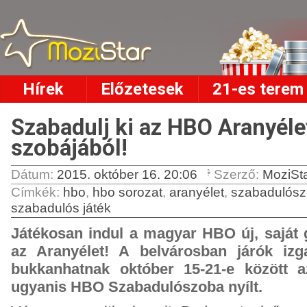
Hírek
Előzetesek
21-es terem
Szabadulj ki az HBO Aranyéle
szobájából!
Dátum:
2015. október 16. 20:06
Szerző:
MoziSt
Címkék
:
hbo
,
hbo sorozat
,
aranyélet
,
szabadulós
szabadulós játék
Játékosan indul a magyar HBO új, saját 
az Aranyélet! A belvárosban járók iz
bukkanhatnak október 15-21-e között a
ugyanis HBO Szabadulószoba nyílt.