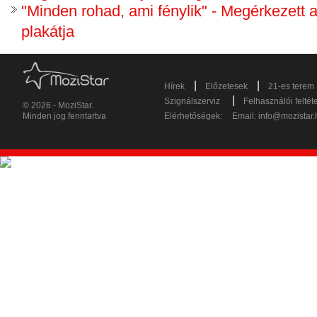
"Minden rohad, ami fénylik" - Megérkezett 
plakátja
|
|
Hírek
Előzetesek
21-es terem
|
Szignálszerviz
Felhasználói feltét
© 2026 - MoziStar.
Minden jog fenntartva
Elérhetőségek:
Email:
info@mozistar.