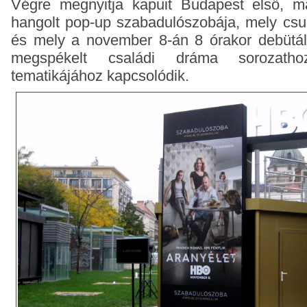
Végre megnyitja kapuit Budapest első, ma
hangolt pop-up szabadulószobája, mely csu
és mely a november 8-án 8 órakor debütáló
megspékelt családi dráma sorozatho
tematikájához kapcsolódik.