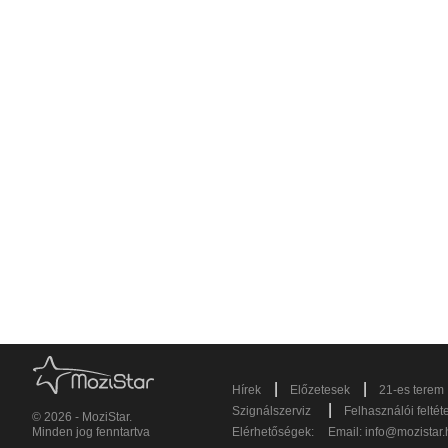
|
|
Hírek
Előzetesek
21-es terem
|
Szignálszerviz
Felhasználói feltét
© 2026 - MoziStar.
Minden jog fenntartva
Elérhetőségek:
Email:
info@mozistar.