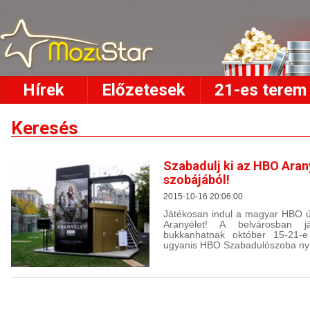
Hírek
Előzetesek
21-es terem
Keresés
Szabadulj ki az HBO Aran
szobájából!
2015-10-16 20:06:00
Játékosan indul a magyar HBO új
Aranyélet! A belvárosban j
bukkanhatnak október 15-21-e
ugyanis HBO Szabadulószoba nyí