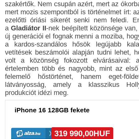
szakértők. Nem csupán azért, mert az ókorb
mert mozis szempontból is történelmet írt: a
ezelőtti óriási sikerét senki nem feledi.
a
Gladiátor II
-nek beépített közönsége van,
új generációi el fognak menni a moziba, hog
a kardos-szandálos hősök legújabb kala
vetítések beszámolói alapján tudni lehet, h
volt a közönség fokozott elvárásaival: 
értelemben több és nagyobb, mint az els
felemelő hőstörténet, hanem eget-föld
látványosság, amely a klasszikus Hol
produkciót idézi meg.