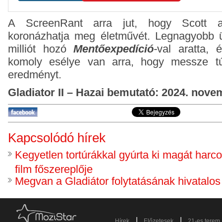
A ScreenRant arra jut, hogy Scott
koronázhatja meg életművét. Legnagyobb üz
milliót hozó
Mentőexpedíció
-
val aratta,
komoly esélye van arra, hogy messze túl
eredményt.
Gladiator II – Hazai bemutató: 2024. nove
Kapcsolódó hírek
Kegyetlen tortúrákkal gyúrta ki magát harco
film főszereplője
Megvan a Gladiátor folytatásának hivatalo
|
|
Hírek
Előzetesek
21-es terem