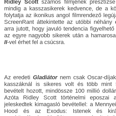
Ridley Scott
számos filmjének presztízse
mindig a kasszasikerek kedvence, de a k
folytatja az ikonikus angol filmrendező legú
ScreenRant áttekintette az utóbbi néhány év
arra jutott, hogy javuló tendencia figyelhe
az egyre nagyobb sikerek után a hamarosa
II
-vel érhet fel a csúcsra.
Az eredeti
Gladiátor
nem csak Oscar-díjakk
kasszáknál is sikeres volt és több mint 5
bevételt hozott, mindössze 100 millió dollá
Azóta Ridley Scott történelmi eposzai
jeleskedtek kimagasló bevétellel: a Mennyei
Hood és az Exodus: Istenek és kirá