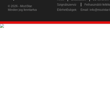
|
Szignálszerviz
Felhasználói feltét
© 2026 - MoziStar.
Minden jog fenntartva
Elérhetőségek:
Email:
info@mozistar.