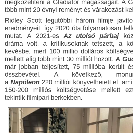
megközelíteni a Gladiátor magasságait. A Gl
több mint 20 évnyi reményt és várakozást kel
Ridley Scott legutóbbi három filmje javítot
eredményeit, így 2020 óta folyamatosan felf
mutat.
A 2021-es
Az utolsó párbaj
közé
dráma volt, a kritikusoknak tetszett, a k
kevésbé, mert 100 millió dolláros költségv
mellett alig több mint 30 milliót hozott.
A
Guc
már jobban teljesített, 75 millióba került é
összbevétel. A következő, monum
a
Napóleon
220 milliót könyvelhetett el, a
150-200 milliós költségvetése mellett ezt
tekintik filmipari berkekben.