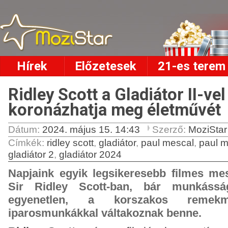
Hírek
Előzetesek
21-es terem
Ridley Scott a Gladiátor II-vel
koronázhatja meg életművét
Dátum:
2024. május 15. 14:43
Szerző:
MoziSta
Címkék
:
ridley scott
,
gladiátor
,
paul mescal
,
paul m
gladiátor 2
,
gladiátor 2024
Napjaink egyik legsikeresebb filmes mest
Sir Ridley Scott-ban, bár munkássá
egyenetlen, a korszakos remekm
iparosmunkákkal váltakoznak benne.